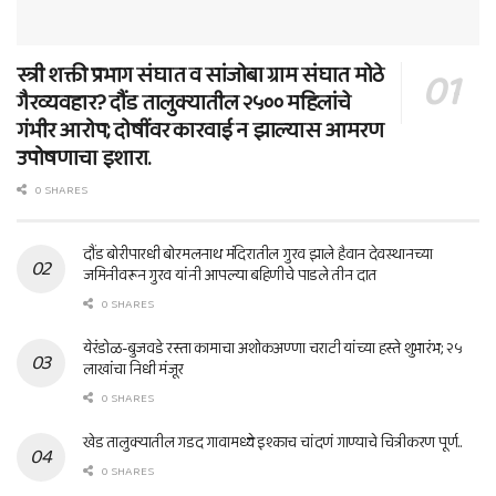
स्त्री शक्ती प्रभाग संघात व सांजोबा ग्राम संघात मोठे
गैरव्यवहार? दौंड तालुक्यातील २५०० महिलांचे
गंभीर आरोप; दोषींवर कारवाई न झाल्यास आमरण
उपोषणाचा इशारा.
0 SHARES
दौंड बोरीपारधी बोरमलनाथ मंदिरातील गुरव झाले हैवान देवस्थानच्या
जमिनीवरून गुरव यांनी आपल्या बहिणीचे पाडले तीन दात
0 SHARES
येरंडोळ-बुजवडे रस्ता कामाचा अशोकअण्णा चराटी यांच्या हस्ते शुभारंभ; २५
लाखांचा निधी मंजूर
0 SHARES
खेड तालुक्यातील गडद गावामध्ये इश्काच चांदणं गाण्याचे चित्रीकरण पूर्ण..
0 SHARES