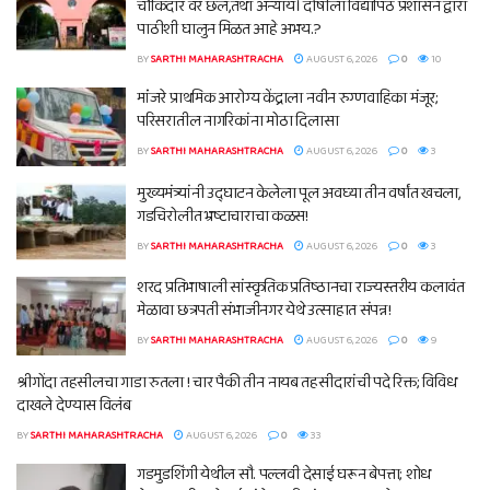
चौकिदार वर छल,तथा अन्याय। दोषीला विद्यापिठ प्रशासन द्वारा
पाठीशी घालुन मिळत आहे अभय.?
BY
SARTHI MAHARASHTRACHA
AUGUST 6, 2026
0
10
मांंजरे प्राथमिक आरोग्य केंद्राला नवीन रुग्णवाहिका मंजूर;
परिसरातील नागरिकांना मोठा दिलासा
BY
SARTHI MAHARASHTRACHA
AUGUST 6, 2026
0
3
मुख्यमंत्र्यांनी उद्घाटन केलेला पूल अवघ्या तीन वर्षांत खचला,
गडचिरोलीत भ्रष्टाचाराचा कळस!
BY
SARTHI MAHARASHTRACHA
AUGUST 6, 2026
0
3
शरद प्रतिभाषाली सांस्कृतिक प्रतिष्ठानचा राज्यस्तरीय कलावंत
मेळावा छत्रपती संभाजीनगर येथे उत्साहात संपन्न!
BY
SARTHI MAHARASHTRACHA
AUGUST 6, 2026
0
9
श्रीगोंदा तहसीलचा गाडा रुतला ! चार पैकी तीन नायब तहसीदारांची पदे रिक्त; विविध
दाखले देण्यास विलंब
BY
SARTHI MAHARASHTRACHA
AUGUST 6, 2026
0
33
गडमुडशिंगी येथील सौ. पल्लवी देसाई घरून बेपत्ता; शोध