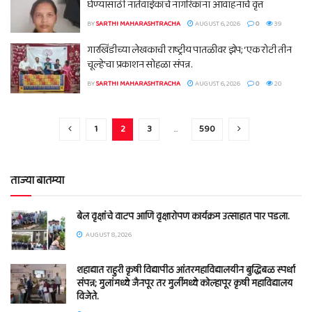
घेण्यासाठी नातेवाईकांचे नागरिकांना आवाहनाचे वृत्त
BY
SARTHI MAHARASHTRACHA
AUGUST 6, 2026
0
39
गारखिंडीच्या लेखकाची राष्ट्रीय पातळीवर झेप; ‘एक रोटी तीन
चूल्हे’चा प्रकाशन सोहळा संपन्न.
BY
SARTHI MAHARASHTRACHA
AUGUST 6, 2026
0
20
1
2
3
…
590
ताज्या बातम्या
बेल वृक्षांचे वाटप आणि वृक्षारोपण कार्यक्रम उत्साहात पार पडला.
AUGUST 8, 2026
शहाद्यात राहुरी कृषी विद्यापीठ आंतरमहाविद्यालयीन बुद्धिबळ स्पर्धा
संपन्न; मुलांमध्ये जैनपूर तर मुलींमध्ये कोल्हापूर कृषी महाविद्यालय
विजेते.