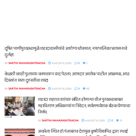
दूषित पाणीपुरवठ्यामुळे शहादावासीयांचे आरोग्य धोक्यात; नगरपालिका प्रशासनाचे
दुर्लक्ष.
BY
SARTHI MAHARASHTRACHA
AUGUST 6, 2026
0
2
केळशी खाडी पुलाच्या कामावरून वाद पेटला; आमदार अशोक पाटील आक्रमक, आठ
दिवसांत रस्ता दुरुस्तीचा शब्द!
BY
SARTHI MAHARASHTRACHA
AUGUST 6, 2026
0
38
शहादा शहरात वारंवार खंडित होणाऱ्या वीज पुरवठ्याबाबत
महावितरण अधिकाऱ्यांना निवेदन; सर्वसमावेशक बैठक घेण्याचा
निर्णय.
BY
SARTHI MAHARASHTRACHA
AUGUST 6, 2026
0
13
अकोला स्थित डॉ.पंजाबराव देशमुख कृषी विद्यापिठ द्वारा स्थाई