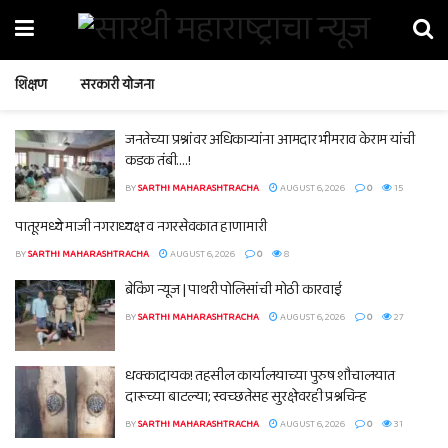
शिक्षण
सरकारी योजना
जनतेच्या प्रश्नांवर अधिकाऱ्यांना आमदार भीमराव केराम यांची
कडक तंबी….!
BY
SARTHI MAHARASHTRACHA
AUGUST 6, 2026
0
15
पातूरमध्ये माजी नगराध्यक्ष व नगरसेवकात हाणामारी
BY
SARTHI MAHARASHTRACHA
AUGUST 6, 2026
0
8
ब्रेकिंग न्यूज | पाथरी पोलिसांची मोठी कारवाई
BY
SARTHI MAHARASHTRACHA
AUGUST 6, 2026
0
27
धक्कादायक! तहसील कार्यालयाच्या पुरुष शौचालयात
दारूच्या बाटल्या; स्वच्छतेसह सुरक्षेवरही प्रश्नचिन्ह
BY
SARTHI MAHARASHTRACHA
AUGUST 6, 2026
0
31