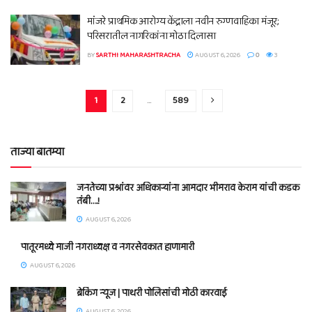
मांंजरे प्राथमिक आरोग्य केंद्राला नवीन रुग्णवाहिका मंजूर;
परिसरातील नागरिकांना मोठा दिलासा
BY
SARTHI MAHARASHTRACHA
AUGUST 6, 2026
0
3
1
2
…
589
ताज्या बातम्या
जनतेच्या प्रश्नांवर अधिकाऱ्यांना आमदार भीमराव केराम यांची कडक
तंबी….!
AUGUST 6, 2026
पातूरमध्ये माजी नगराध्यक्ष व नगरसेवकात हाणामारी
AUGUST 6, 2026
ब्रेकिंग न्यूज | पाथरी पोलिसांची मोठी कारवाई
AUGUST 6, 2026