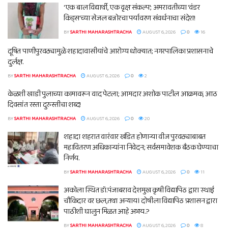
‘एक बाल विद्यार्थी, एक वृक्ष संकल्प’; अमरावतीच्या ‘वंडर
किड्स’च्या सेजल बन्नोरचा पर्यावरण संवर्धनाचा संदेश!
BY
SARTHI MAHARASHTRACHA
AUGUST 6, 2026
0
16
दूषित पाणीपुरवठ्यामुळे शहादावासीयांचे आरोग्य धोक्यात; नगरपालिका प्रशासनाचे
दुर्लक्ष.
BY
SARTHI MAHARASHTRACHA
AUGUST 6, 2026
0
2
केळशी खाडी पुलाच्या कामावरून वाद पेटला; आमदार अशोक पाटील आक्रमक, आठ
दिवसांत रस्ता दुरुस्तीचा शब्द!
BY
SARTHI MAHARASHTRACHA
AUGUST 6, 2026
0
20
शहादा शहरात वारंवार खंडित होणाऱ्या वीज पुरवठ्याबाबत
महावितरण अधिकाऱ्यांना निवेदन; सर्वसमावेशक बैठक घेण्याचा
निर्णय.
BY
SARTHI MAHARASHTRACHA
AUGUST 6, 2026
0
11
अकोला स्थित डॉ.पंजाबराव देशमुख कृषी विद्यापिठ द्वारा स्थाई
चौकिदार वर छल,तथा अन्याय। दोषीला विद्यापिठ प्रशासन द्वारा
पाठीशी घालुन मिळत आहे अभय.?
BY
SARTHI MAHARASHTRACHA
AUGUST 6, 2026
0
8