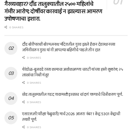
गैरव्यवहार? दौंड तालुक्यातील २५०० महिलांचे
गंभीर आरोप; दोषींवर कारवाई न झाल्यास आमरण
उपोषणाचा इशारा.
0 SHARES
दौंड बोरीपारधी बोरमलनाथ मंदिरातील गुरव झाले हैवान देवस्थानच्या
जमिनीवरून गुरव यांनी आपल्या बहिणीचे पाडले तीन दात
0 SHARES
येरंडोळ-बुजवडे रस्ता कामाचा अशोकअण्णा चराटी यांच्या हस्ते शुभारंभ; २५
लाखांचा निधी मंजूर
0 SHARES
खेड तालुक्यातील गडद गावामध्ये इश्काच चांदणं गाण्याचे चित्रीकरण पूर्ण..
0 SHARES
एस.एस.सी.परीक्षा फेब्रुवारी/ मार्च 2026 आजरा नंबर 1 केंद्र 5301 केंद्राची
तयारी पूर्ण.
0 SHARES