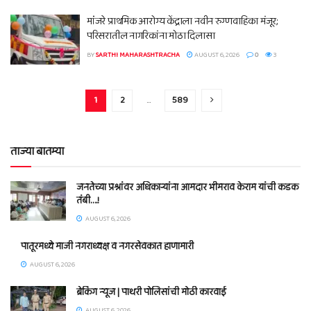
मांंजरे प्राथमिक आरोग्य केंद्राला नवीन रुग्णवाहिका मंजूर;
परिसरातील नागरिकांना मोठा दिलासा
BY
SARTHI MAHARASHTRACHA
AUGUST 6, 2026
0
3
1
2
…
589
ताज्या बातम्या
जनतेच्या प्रश्नांवर अधिकाऱ्यांना आमदार भीमराव केराम यांची कडक
तंबी….!
AUGUST 6, 2026
पातूरमध्ये माजी नगराध्यक्ष व नगरसेवकात हाणामारी
AUGUST 6, 2026
ब्रेकिंग न्यूज | पाथरी पोलिसांची मोठी कारवाई
AUGUST 6, 2026