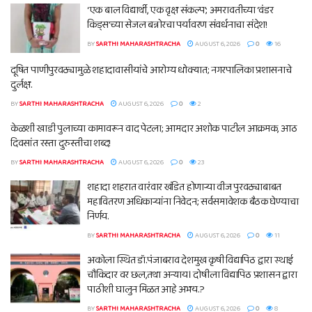
‘एक बाल विद्यार्थी, एक वृक्ष संकल्प’; अमरावतीच्या ‘वंडर
किड्स’च्या सेजल बन्नोरचा पर्यावरण संवर्धनाचा संदेश!
BY
SARTHI MAHARASHTRACHA
AUGUST 6, 2026
0
16
दूषित पाणीपुरवठ्यामुळे शहादावासीयांचे आरोग्य धोक्यात; नगरपालिका प्रशासनाचे
दुर्लक्ष.
BY
SARTHI MAHARASHTRACHA
AUGUST 6, 2026
0
2
केळशी खाडी पुलाच्या कामावरून वाद पेटला; आमदार अशोक पाटील आक्रमक, आठ
दिवसांत रस्ता दुरुस्तीचा शब्द!
BY
SARTHI MAHARASHTRACHA
AUGUST 6, 2026
0
23
शहादा शहरात वारंवार खंडित होणाऱ्या वीज पुरवठ्याबाबत
महावितरण अधिकाऱ्यांना निवेदन; सर्वसमावेशक बैठक घेण्याचा
निर्णय.
BY
SARTHI MAHARASHTRACHA
AUGUST 6, 2026
0
11
अकोला स्थित डॉ.पंजाबराव देशमुख कृषी विद्यापिठ द्वारा स्थाई
चौकिदार वर छल,तथा अन्याय। दोषीला विद्यापिठ प्रशासन द्वारा
पाठीशी घालुन मिळत आहे अभय.?
BY
SARTHI MAHARASHTRACHA
AUGUST 6, 2026
0
8