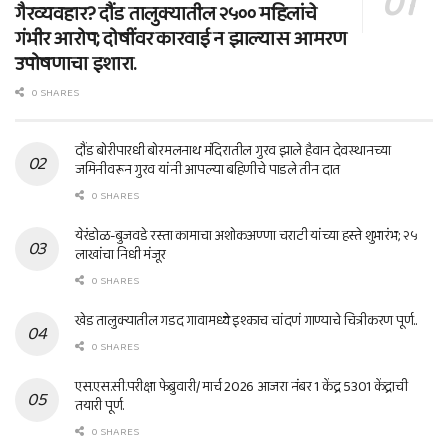
गैरव्यवहार? दौंड तालुक्यातील २५०० महिलांचे
गंभीर आरोप; दोषींवर कारवाई न झाल्यास आमरण
उपोषणाचा इशारा.
0 SHARES
दौंड बोरीपारधी बोरमलनाथ मंदिरातील गुरव झाले हैवान देवस्थानच्या
जमिनीवरून गुरव यांनी आपल्या बहिणीचे पाडले तीन दात
0 SHARES
येरंडोळ-बुजवडे रस्ता कामाचा अशोकअण्णा चराटी यांच्या हस्ते शुभारंभ; २५
लाखांचा निधी मंजूर
0 SHARES
खेड तालुक्यातील गडद गावामध्ये इश्काच चांदणं गाण्याचे चित्रीकरण पूर्ण..
0 SHARES
एस.एस.सी.परीक्षा फेब्रुवारी/ मार्च 2026 आजरा नंबर 1 केंद्र 5301 केंद्राची
तयारी पूर्ण.
0 SHARES