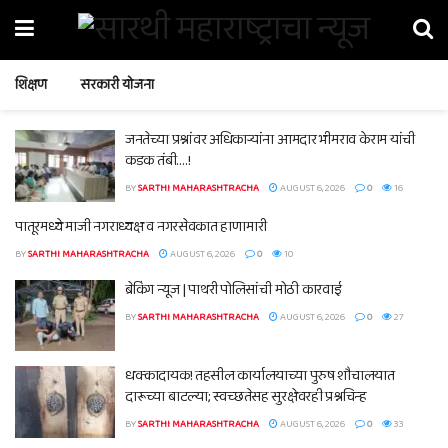
शिक्षण
सरकारी योजना
जनतेच्या प्रश्नांवर अधिकाऱ्यांना आमदार भीमराव केराम यांची
कडक तंबी….!
BY
SARTHI MAHARASHTRACHA
AUGUST 6, 2026
0
16
पातूरमध्ये माजी नगराध्यक्ष व नगरसेवकात हाणामारी
BY
SARTHI MAHARASHTRACHA
AUGUST 6, 2026
0
10
ब्रेकिंग न्यूज | पाथरी पोलिसांची मोठी कारवाई
BY
SARTHI MAHARASHTRACHA
AUGUST 6, 2026
0
27
धक्कादायक! तहसील कार्यालयाच्या पुरुष शौचालयात
दारूच्या बाटल्या; स्वच्छतेसह सुरक्षेवरही प्रश्नचिन्ह
BY
SARTHI MAHARASHTRACHA
AUGUST 6, 2026
0
33