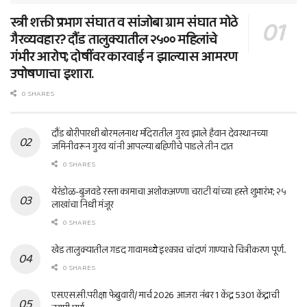
स्त्री शक्ती प्रभाग संघात व सांजोबा ग्राम संघात मोठे
गैरव्यवहार? दौंड तालुक्यातील २५०० महिलांचे
गंभीर आरोप; दोषींवर कारवाई न झाल्यास आमरण
उपोषणाचा इशारा.
0 SHARES
दौंड बोरीपारधी बोरमलनाथ मंदिरातील गुरव झाले हैवान देवस्थानच्या
जमिनीवरून गुरव यांनी आपल्या बहिणीचे पाडले तीन दात
0 SHARES
येरंडोळ-बुजवडे रस्ता कामाचा अशोकअण्णा चराटी यांच्या हस्ते शुभारंभ; २५
लाखांचा निधी मंजूर
0 SHARES
खेड तालुक्यातील गडद गावामध्ये इश्काच चांदणं गाण्याचे चित्रीकरण पूर्ण..
0 SHARES
एस.एस.सी.परीक्षा फेब्रुवारी/ मार्च 2026 आजरा नंबर 1 केंद्र 5301 केंद्राची