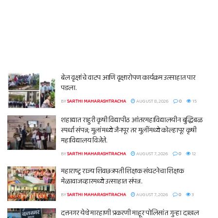
बेल वृक्षांचे वाटप आणि वृक्षारोपण कार्यक्रम उत्साहात पार
पडला.
BY
SARTHI MAHARASHTRACHA
AUGUST 8, 2026
0
15
शहाद्यात राहुरी कृषी विद्यापीठ आंतरमहाविद्यालयीन बुद्धिबळ
स्पर्धा संपन्न; मुलांमध्ये जैनपूर तर मुलींमध्ये कोल्हापूर कृषी
महाविद्यालय विजेते.
BY
SARTHI MAHARASHTRACHA
AUGUST 7, 2026
0
12
महाराष्ट्र राज्य शिवछत्रपती शिक्षक संघटनेचा शिक्षक
मेळावाजव्हारमध्ये उत्साहात संपन्न.
BY
SARTHI MAHARASHTRACHA
AUGUST 7, 2026
0
3
दत्तनगर येथे मारहाणी प्रकरणी माहूर पोलिसांत गुन्हा दाखल