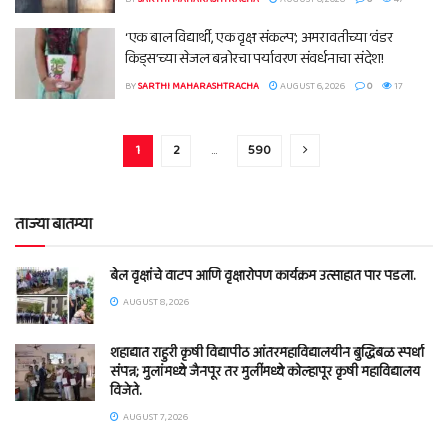
‘एक बाल विद्यार्थी, एक वृक्ष संकल्प’; अमरावतीच्या ‘वंडर
किड्स’च्या सेजल बन्नोरचा पर्यावरण संवर्धनाचा संदेश!
BY
SARTHI MAHARASHTRACHA
AUGUST 6, 2026
0
17
1
2
…
590
ताज्या बातम्या
बेल वृक्षांचे वाटप आणि वृक्षारोपण कार्यक्रम उत्साहात पार पडला.
AUGUST 8, 2026
शहाद्यात राहुरी कृषी विद्यापीठ आंतरमहाविद्यालयीन बुद्धिबळ स्पर्धा
संपन्न; मुलांमध्ये जैनपूर तर मुलींमध्ये कोल्हापूर कृषी महाविद्यालय
विजेते.
AUGUST 7, 2026