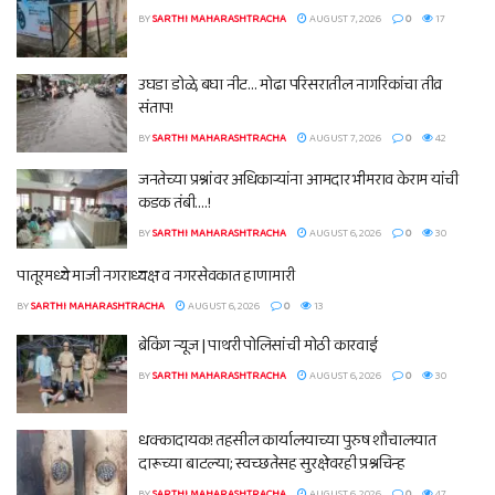
BY
SARTHI MAHARASHTRACHA
AUGUST 7, 2026
0
17
उघडा डोळे, बघा नीट… मोढा परिसरातील नागरिकांचा तीव्र
संताप!
BY
SARTHI MAHARASHTRACHA
AUGUST 7, 2026
0
42
जनतेच्या प्रश्नांवर अधिकाऱ्यांना आमदार भीमराव केराम यांची
कडक तंबी….!
BY
SARTHI MAHARASHTRACHA
AUGUST 6, 2026
0
30
पातूरमध्ये माजी नगराध्यक्ष व नगरसेवकात हाणामारी
BY
SARTHI MAHARASHTRACHA
AUGUST 6, 2026
0
13
ब्रेकिंग न्यूज | पाथरी पोलिसांची मोठी कारवाई
BY
SARTHI MAHARASHTRACHA
AUGUST 6, 2026
0
30
धक्कादायक! तहसील कार्यालयाच्या पुरुष शौचालयात
दारूच्या बाटल्या; स्वच्छतेसह सुरक्षेवरही प्रश्नचिन्ह
BY
SARTHI MAHARASHTRACHA
AUGUST 6, 2026
0
47