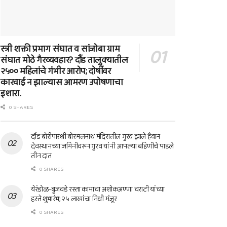
स्त्री शक्ती प्रभाग संघात व सांजोबा ग्राम
संघात मोठे गैरव्यवहार? दौंड तालुक्यातील
२५०० महिलांचे गंभीर आरोप; दोषींवर
कारवाई न झाल्यास आमरण उपोषणाचा
इशारा.
0 SHARES
दौंड बोरीपारधी बोरमलनाथ मंदिरातील गुरव झाले हैवान
देवस्थानच्या जमिनीवरून गुरव यांनी आपल्या बहिणीचे पाडले
तीन दात
0 SHARES
येरंडोळ-बुजवडे रस्ता कामाचा अशोकअण्णा चराटी यांच्या
हस्ते शुभारंभ; २५ लाखांचा निधी मंजूर
0 SHARES