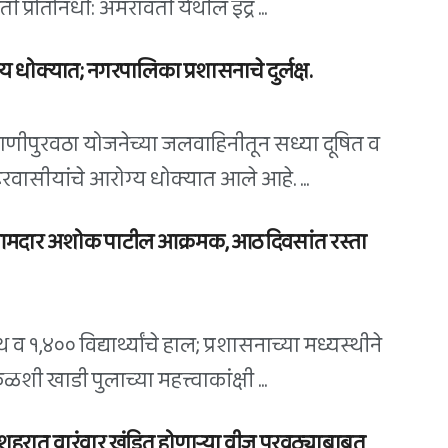
 प्रतिनिधी: अमरावती येथील इंद्र ...
 धोक्यात; नगरपालिका प्रशासनाचे दुर्लक्ष.
पाणीपुरवठा योजनेच्या जलवाहिनीतून सध्या दूषित व
शहरवासीयांचे आरोग्य धोक्यात आले आहे. ...
 आमदार अशोक पाटील आक्रमक, आठ दिवसांत रस्ता
 व १,४०० विद्यार्थ्यांचे हाल; प्रशासनाच्या मध्यस्थीने
खाडी पुलाच्या महत्त्वाकांक्षी ...
शहरात वारंवार खंडित होणाऱ्या वीज पुरवठ्याबाबत