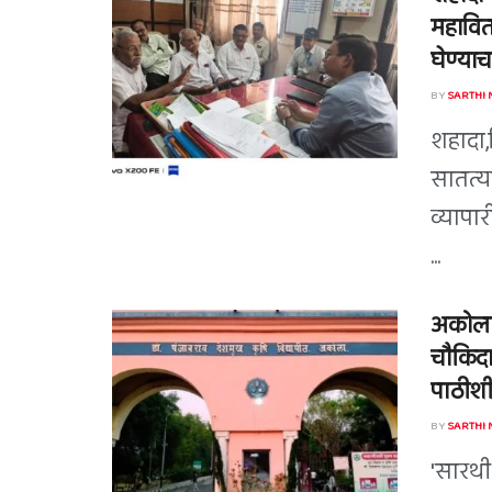
महावित
घेण्याच
BY
SARTHI
शहादा,
सातत्य
व्यापा
...
अकोला स
चौकिदार
पाठीशी
BY
SARTHI
'सारथी 