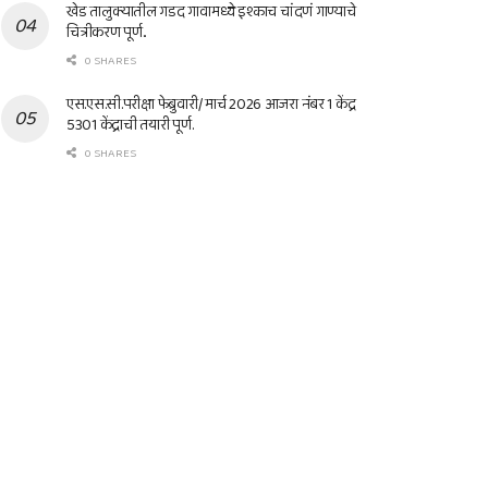
खेड तालुक्यातील गडद गावामध्ये इश्काच चांदणं गाण्याचे
चित्रीकरण पूर्ण..
0 SHARES
एस.एस.सी.परीक्षा फेब्रुवारी/ मार्च 2026 आजरा नंबर 1 केंद्र
5301 केंद्राची तयारी पूर्ण.
0 SHARES