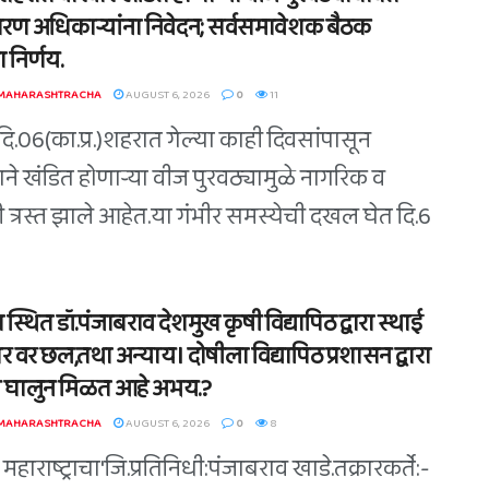
रण अधिकाऱ्यांना निवेदन; सर्वसमावेशक बैठक
ा निर्णय.
 MAHARASHTRACHA
AUGUST 6, 2026
0
11
दि.06(का.प्र.)शहरात गेल्या काही दिवसांपासून
ाने खंडित होणाऱ्या वीज पुरवठ्यामुळे नागरिक व
री त्रस्त झाले आहेत.या गंभीर समस्येची दखल घेत दि.6
्थित डॉ.पंजाबराव देशमुख कृषी विद्यापिठ द्वारा स्थाई
 वर छल,तथा अन्याय। दोषीला विद्यापिठ प्रशासन द्वारा
 घालुन मिळत आहे अभय.?
 MAHARASHTRACHA
AUGUST 6, 2026
0
8
महाराष्ट्राचा'जि.प्रतिनिधी:पंजाबराव खाडे.तक्रारकर्ते:-