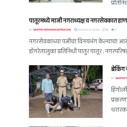
प्रतिन
पातूरमध्ये माजी नगराध्यक्ष व नगरसेवकात हाण
BY
SARTHI MAHARASHTRACHA
AUGUST 6, 2026
0
11
नगरसेवकाच्या पत्नीचा विनयभंग केल्याचा आरोप
डोंगरेतालुका प्रतिनिधी पातुर पातूर : नगरपर
ब्रेकिं
BY
SARTHI
हिंगोल
प्रकरण
थरारक 