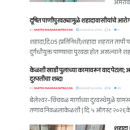
अमरावती
दूषित पाणीपुरवठ्यामुळे शहादावासीयांचे आरोग्य
BY
SARTHI MAHARASHTRACHA
AUGUST 6, 2026
0
2
शहादा,दि.05 (प्रतिनिधी)शहादा शहरात तापी 
दुर्गंधीयुक्त पाण्याचा पुरवठा होत असल्याने 
केळशी खाडी पुलाच्या कामावरून वाद पेटला;
दुरुस्तीचा शब्द!
BY
SARTHI MAHARASHTRACHA
AUGUST 6, 2026
0
25
बेलेश्वर–चिंचवळ मार्गाच्या दुरवस्थेमुळे ग्रामस्थ
तणाव निवळलाकेळशी | दि. ५ ऑगस्ट २०२६केळशी 
शहादा 