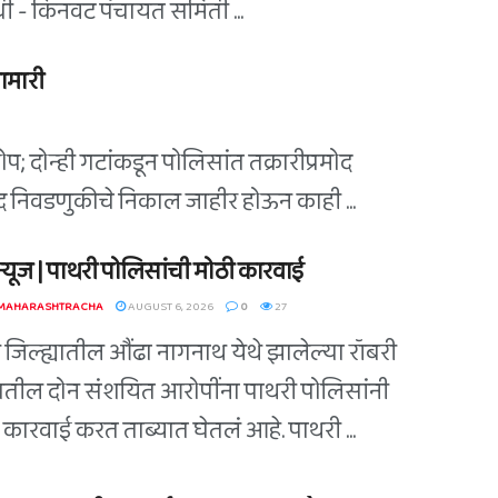
िधी - किनवट पंचायत समिती ...
ामारी
; दोन्ही गटांकडून पोलिसांत तक्रारीप्रमोद
िषद निवडणुकीचे निकाल जाहीर होऊन काही ...
ग न्यूज | पाथरी पोलिसांची मोठी कारवाई
 MAHARASHTRACHA
AUGUST 6, 2026
0
27
ी जिल्ह्यातील औंढा नागनाथ येथे झालेल्या रॉबरी
ातील दोन संशयित आरोपींना पाथरी पोलिसांनी
कारवाई करत ताब्यात घेतलं आहे. पाथरी ...