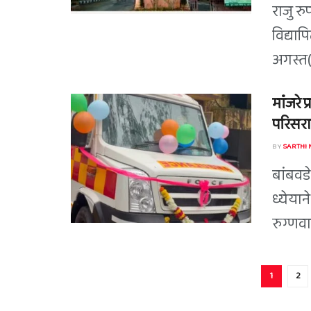
राजु र
विद्याप
अगस्त(
मांंजरे
परिसरा
BY
SARTHI
बांबवड
ध्येयान
रुग्णवा
1
2