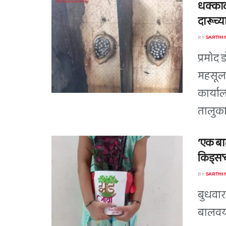
धक्काद
दारूच्या
BY
SARTHI
प्रमोद 
महसूल 
कार्या
तालुका
‘एक बाल
किड्स’च
BY
SARTHI
बुधवारा
बालवया