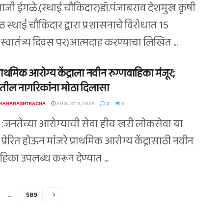
ुपाजी ईगळे.(स्थाई चौकिदार)डॉ.पंजाबराव देशमुख कृषी
िठ स्थाई चौकिदार द्वारा प्रशासनाचे विरोधात 15
स्वातंत्र्य दिवस पर)आत्मदाह करण्याचा लिखित ...
 प्राथमिक आरोग्य केंद्राला नवीन रुग्णवाहिका मंजूर;
तील नागरिकांना मोठा दिलासा
 MAHARASHTRACHA
AUGUST 6, 2026
0
3
े :जनतेच्या आरोग्याची सेवा हीच खरी लोकसेवा या
े प्रेरित होऊन मांंजरे प्राथमिक आरोग्य केंद्रासाठी नवीन
हिका उपलब्ध करून देण्यात ...
…
589