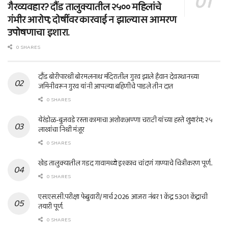
गैरव्यवहार? दौंड तालुक्यातील २५०० महिलांचे
गंभीर आरोप; दोषींवर कारवाई न झाल्यास आमरण
उपोषणाचा इशारा.
0 SHARES
दौंड बोरीपारधी बोरमलनाथ मंदिरातील गुरव झाले हैवान देवस्थानच्या
जमिनीवरून गुरव यांनी आपल्या बहिणीचे पाडले तीन दात
0 SHARES
येरंडोळ-बुजवडे रस्ता कामाचा अशोकअण्णा चराटी यांच्या हस्ते शुभारंभ; २५
लाखांचा निधी मंजूर
0 SHARES
खेड तालुक्यातील गडद गावामध्ये इश्काच चांदणं गाण्याचे चित्रीकरण पूर्ण..
0 SHARES
एस.एस.सी.परीक्षा फेब्रुवारी/ मार्च 2026 आजरा नंबर 1 केंद्र 5301 केंद्राची
तयारी पूर्ण.
0 SHARES