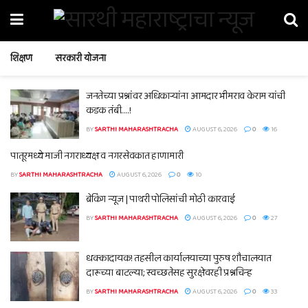
शिक्षण
सरकारी योजना
जनतेच्या प्रश्नांवर अधिकाऱ्यांना आमदार भीमराव केराम यांची
कडक तंबी….!
BY
SARTHI MAHARASHTRACHA
AUGUST 6, 2026
0
16
पातूरमध्ये माजी नगराध्यक्ष व नगरसेवकात हाणामारी
BY
SARTHI MAHARASHTRACHA
AUGUST 6, 2026
0
10
ब्रेकिंग न्यूज | पाथरी पोलिसांची मोठी कारवाई
BY
SARTHI MAHARASHTRACHA
AUGUST 6, 2026
0
27
धक्कादायक! तहसील कार्यालयाच्या पुरुष शौचालयात
दारूच्या बाटल्या; स्वच्छतेसह सुरक्षेवरही प्रश्नचिन्ह
BY
SARTHI MAHARASHTRACHA
AUGUST 6, 2026
0
33