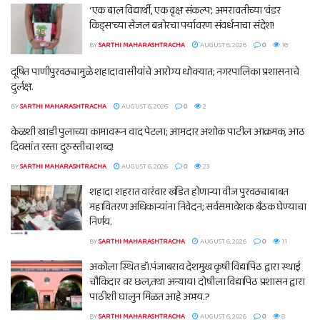
‘एक बाल विद्यार्थी, एक वृक्ष संकल्प’; अमरावतीच्या ‘वंडर
किड्स’च्या सेजल बन्नोरचा पर्यावरण संवर्धनाचा संदेश!
BY
SARTHI MAHARASHTRACHA
AUGUST 6, 2026
0
16
दूषित पाणीपुरवठ्यामुळे शहादावासीयांचे आरोग्य धोक्यात; नगरपालिका प्रशासनाचे
दुर्लक्ष.
BY
SARTHI MAHARASHTRACHA
AUGUST 6, 2026
0
2
केळशी खाडी पुलाच्या कामावरून वाद पेटला; आमदार अशोक पाटील आक्रमक, आठ
दिवसांत रस्ता दुरुस्तीचा शब्द!
BY
SARTHI MAHARASHTRACHA
AUGUST 6, 2026
0
23
शहादा शहरात वारंवार खंडित होणाऱ्या वीज पुरवठ्याबाबत
महावितरण अधिकाऱ्यांना निवेदन; सर्वसमावेशक बैठक घेण्याचा
निर्णय.
BY
SARTHI MAHARASHTRACHA
AUGUST 6, 2026
0
11
अकोला स्थित डॉ.पंजाबराव देशमुख कृषी विद्यापिठ द्वारा स्थाई
चौकिदार वर छल,तथा अन्याय। दोषीला विद्यापिठ प्रशासन द्वारा
पाठीशी घालुन मिळत आहे अभय.?
BY
SARTHI MAHARASHTRACHA
AUGUST 6, 2026
0
8