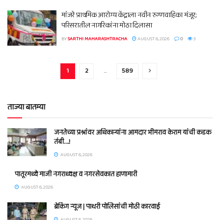
मांंजरे प्राथमिक आरोग्य केंद्राला नवीन रुग्णवाहिका मंजूर;
परिसरातील नागरिकांना मोठा दिलासा
BY
SARTHI MAHARASHTRACHA
AUGUST 6, 2026
0
3
1
2
…
589
ताज्या बातम्या
जनतेच्या प्रश्नांवर अधिकाऱ्यांना आमदार भीमराव केराम यांची कडक
तंबी….!
AUGUST 6, 2026
पातूरमध्ये माजी नगराध्यक्ष व नगरसेवकात हाणामारी
AUGUST 6, 2026
ब्रेकिंग न्यूज | पाथरी पोलिसांची मोठी कारवाई
AUGUST 6, 2026