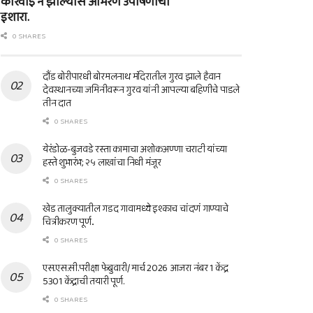
कारवाई न झाल्यास आमरण उपोषणाचा
इशारा.
0 SHARES
दौंड बोरीपारधी बोरमलनाथ मंदिरातील गुरव झाले हैवान
देवस्थानच्या जमिनीवरून गुरव यांनी आपल्या बहिणीचे पाडले
तीन दात
0 SHARES
येरंडोळ-बुजवडे रस्ता कामाचा अशोकअण्णा चराटी यांच्या
हस्ते शुभारंभ; २५ लाखांचा निधी मंजूर
0 SHARES
खेड तालुक्यातील गडद गावामध्ये इश्काच चांदणं गाण्याचे
चित्रीकरण पूर्ण..
0 SHARES
एस.एस.सी.परीक्षा फेब्रुवारी/ मार्च 2026 आजरा नंबर 1 केंद्र
5301 केंद्राची तयारी पूर्ण.
0 SHARES