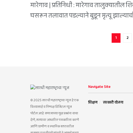
मारेगाव | प्रतिनिधी : मारेगाव तालुक्यातील 
घसरून तलावात पडल्याने बुडून मृत्यू झाल्याची 
1
2
Navigate Site
© 2025 सारथी महाराष्ट्राचा न्यूज हे एक
शिक्षण
सरकारी योजना
विश्वासार्ह व निष्पक्ष डिजिटल न्यूज
पोर्टल आहे. समाजाच्या मूळ प्रश्नांना वाचा
देणे, सत्यावर आधारित पत्रकारिता करणे
आणि ग्रामीण व स्थानिक स्तरावरील
बातम्या प्रभावीपणे मांडणे हे आमचे मुख्य