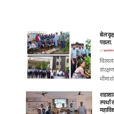
बेल वृक
पडला.
BY
SARTHI
चिखलगा
संरक्षण
भीमाशंक
शहाद्या
स्पर्धा 
महाविद्