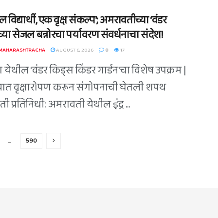
 विद्यार्थी, एक वृक्ष संकल्प’; अमरावतीच्या ‘वंडर
्या सेजल बन्नोरचा पर्यावरण संवर्धनाचा संदेश!
 MAHARASHTRACHA
AUGUST 6, 2026
0
17
 येथील 'वंडर किड्स किंडर गार्डन'चा विशेष उपक्रम |
त वृक्षारोपण करून संगोपनाची घेतली शपथ
 प्रतिनिधी: अमरावती येथील इंद्र ...
…
590