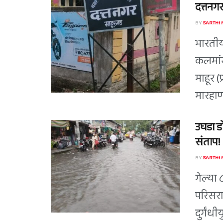
दत्तनगर
BY
SARTHI
भारतीय
कलमां
माहूर 
मारहाणी
उघडा ड
संताप!
BY
SARTHI
गेल्या 
परिसरा
दुर्गंधी