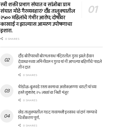
स्त्री शक्ती प्रभाग संघात व सांजोबा ग्राम
संघात मोठे गैरव्यवहार? दौंड तालुक्यातील
२५०० महिलांचे गंभीर आरोप; दोषींवर
कारवाई न झाल्यास आमरण उपोषणाचा
इशारा.
0 SHARES
दौंड बोरीपारधी बोरमलनाथ मंदिरातील गुरव झाले हैवान
देवस्थानच्या जमिनीवरून गुरव यांनी आपल्या बहिणीचे पाडले
तीन दात
0 SHARES
येरंडोळ-बुजवडे रस्ता कामाचा अशोकअण्णा चराटी यांच्या
हस्ते शुभारंभ; २५ लाखांचा निधी मंजूर
0 SHARES
खेड तालुक्यातील गडद गावामध्ये इश्काच चांदणं गाण्याचे
चित्रीकरण पूर्ण..
0 SHARES