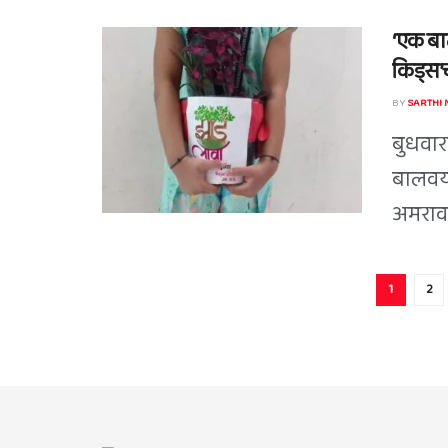
‘एक बाल
किड्स’च
BY
SARTHI
बुधवारा
बालवया
अमरावती
1
2