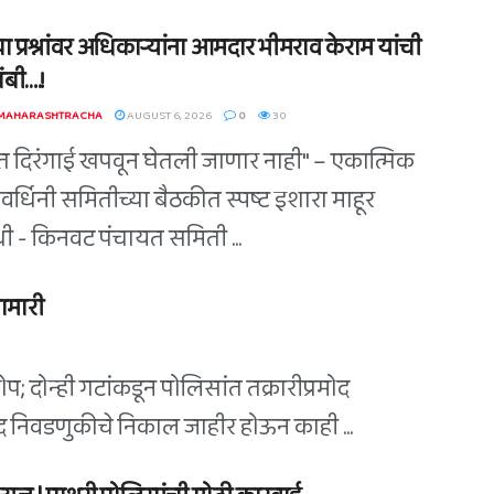
ा प्रश्नांवर अधिकाऱ्यांना आमदार भीमराव केराम यांची
बी….!
 MAHARASHTRACHA
AUGUST 6, 2026
0
30
त दिरंगाई खपवून घेतली जाणार नाही" – एकात्मिक
वर्धिनी समितीच्या बैठकीत स्पष्ट इशारा माहूर
िधी - किनवट पंचायत समिती ...
ामारी
; दोन्ही गटांकडून पोलिसांत तक्रारीप्रमोद
िषद निवडणुकीचे निकाल जाहीर होऊन काही ...