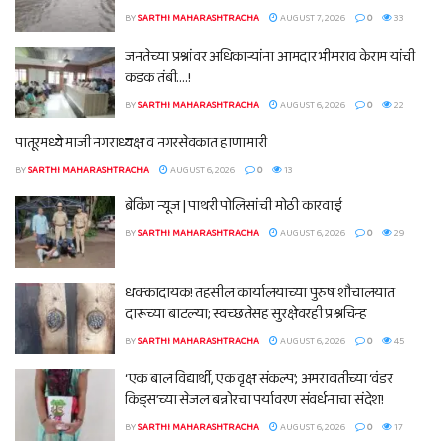
BY
SARTHI MAHARASHTRACHA
AUGUST 7, 2026
0
33
जनतेच्या प्रश्नांवर अधिकाऱ्यांना आमदार भीमराव केराम यांची
कडक तंबी….!
BY
SARTHI MAHARASHTRACHA
AUGUST 6, 2026
0
22
पातूरमध्ये माजी नगराध्यक्ष व नगरसेवकात हाणामारी
BY
SARTHI MAHARASHTRACHA
AUGUST 6, 2026
0
13
ब्रेकिंग न्यूज | पाथरी पोलिसांची मोठी कारवाई
BY
SARTHI MAHARASHTRACHA
AUGUST 6, 2026
0
29
धक्कादायक! तहसील कार्यालयाच्या पुरुष शौचालयात
दारूच्या बाटल्या; स्वच्छतेसह सुरक्षेवरही प्रश्नचिन्ह
BY
SARTHI MAHARASHTRACHA
AUGUST 6, 2026
0
45
‘एक बाल विद्यार्थी, एक वृक्ष संकल्प’; अमरावतीच्या ‘वंडर
किड्स’च्या सेजल बन्नोरचा पर्यावरण संवर्धनाचा संदेश!
BY
SARTHI MAHARASHTRACHA
AUGUST 6, 2026
0
17