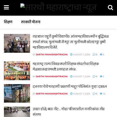
शिक्षण
सरकारी योजना
शहाद्यात राहुरी कृषी विद्यापीठ आंतरमहाविद्यालयीन बुद्धिबळ
स्पर्धा संपन्न; मुलांमध्ये जैनपूर तर मुलींमध्ये कोल्हापूर कृषी
महाविद्यालय विजेते.
BY
SARTHI MAHARASHTRACHA
AUGUST 7, 2026
0
9
महाराष्ट्र राज्य शिवछत्रपती शिक्षक संघटनेचा शिक्षक
मेळावाजव्हारमध्ये उत्साहात संपन्न.
BY
SARTHI MAHARASHTRACHA
AUGUST 7, 2026
0
3
दत्तनगर येथे मारहाणी प्रकरणी माहूर पोलिसांत गुन्हा दाखल
BY
SARTHI MAHARASHTRACHA
AUGUST 7, 2026
0
14
उघडा डोळे, बघा नीट… मोढा परिसरातील नागरिकांचा तीव्र
संताप!