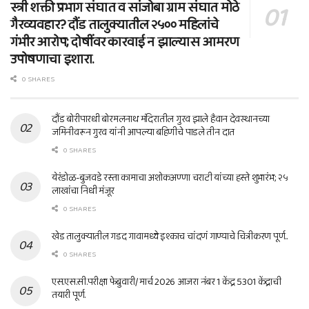
स्त्री शक्ती प्रभाग संघात व सांजोबा ग्राम संघात मोठे
गैरव्यवहार? दौंड तालुक्यातील २५०० महिलांचे
गंभीर आरोप; दोषींवर कारवाई न झाल्यास आमरण
उपोषणाचा इशारा.
0 SHARES
दौंड बोरीपारधी बोरमलनाथ मंदिरातील गुरव झाले हैवान देवस्थानच्या
जमिनीवरून गुरव यांनी आपल्या बहिणीचे पाडले तीन दात
0 SHARES
येरंडोळ-बुजवडे रस्ता कामाचा अशोकअण्णा चराटी यांच्या हस्ते शुभारंभ; २५
लाखांचा निधी मंजूर
0 SHARES
खेड तालुक्यातील गडद गावामध्ये इश्काच चांदणं गाण्याचे चित्रीकरण पूर्ण..
0 SHARES
एस.एस.सी.परीक्षा फेब्रुवारी/ मार्च 2026 आजरा नंबर 1 केंद्र 5301 केंद्राची
तयारी पूर्ण.