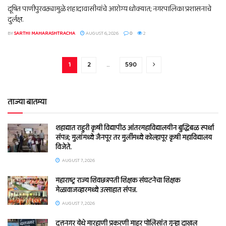
दूषित पाणीपुरवठ्यामुळे शहादावासीयांचे आरोग्य धोक्यात; नगरपालिका प्रशासनाचे
दुर्लक्ष.
BY
SARTHI MAHARASHTRACHA
AUGUST 6, 2026
0
2
1
2
…
590
ताज्या बातम्या
शहाद्यात राहुरी कृषी विद्यापीठ आंतरमहाविद्यालयीन बुद्धिबळ स्पर्धा
संपन्न; मुलांमध्ये जैनपूर तर मुलींमध्ये कोल्हापूर कृषी महाविद्यालय
विजेते.
AUGUST 7, 2026
महाराष्ट्र राज्य शिवछत्रपती शिक्षक संघटनेचा शिक्षक
मेळावाजव्हारमध्ये उत्साहात संपन्न.
AUGUST 7, 2026
दत्तनगर येथे मारहाणी प्रकरणी माहूर पोलिसांत गुन्हा दाखल