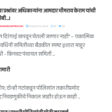
ा प्रश्नांवर अधिकाऱ्यांना आमदार भीमराव केराम यांची
बी….!
 MAHARASHTRACHA
AUGUST 6, 2026
0
30
त दिरंगाई खपवून घेतली जाणार नाही" – एकात्मिक
वर्धिनी समितीच्या बैठकीत स्पष्ट इशारा माहूर
िधी - किनवट पंचायत समिती ...
ामारी
; दोन्ही गटांकडून पोलिसांत तक्रारीप्रमोद
िषद निवडणुकीचे निकाल जाहीर होऊन काही ...