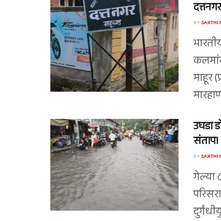
दत्तनगर
BY
SARTHI
भारतीय
कलमां
माहूर 
मारहाणी
उघडा ड
संताप!
BY
SARTHI
गेल्या 
परिसरा
दुर्गंधी