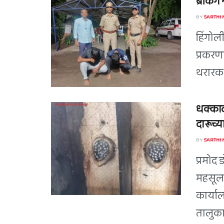
ब्रेकिं
BY
SARTHI
हिंगोल
प्रकरण
थरारक 
धक्काद
दारूच्या
BY
SARTHI
प्रमोद 
महसूल 
कार्या
तालुका