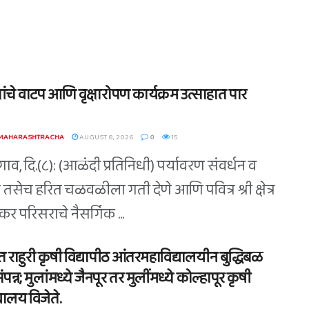
्षांचे वाटप आणि वृक्षारोपण कार्यक्रम उत्साहात पार
 MAHARASHTRACHA
AUGUST 8, 2026
0
15
व, दि.(८): (आळंदी प्रतिनिधी) पर्यावरण संवर्धन व
 तसेच हरित चळवळीला गती देणे आणि पवित्र श्री क्षेत्र
र परिसराचे नैसर्गिक ...
त राहुरी कृषी विद्यापीठ आंतरमहाविद्यालयीन बुद्धिबळ
संपन्न; मुलांमध्ये जैनपूर तर मुलींमध्ये कोल्हापूर कृषी
यालय विजेते.