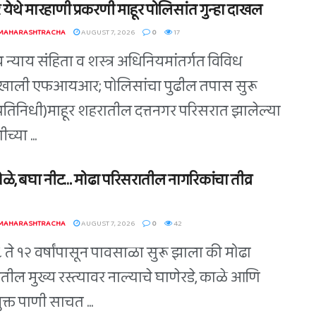
 येथे मारहाणी प्रकरणी माहूर पोलिसांत गुन्हा दाखल
 MAHARASHTRACHA
AUGUST 7, 2026
0
17
 न्याय संहिता व शस्त्र अधिनियमांतर्गत विविध
खाली एफआयआर; पोलिसांचा पुढील तपास सुरू
(प्रतिनिधी)माहूर शहरातील दत्तनगर परिसरात झालेल्या
च्या ...
ोळे, बघा नीट… मोढा परिसरातील नागरिकांचा तीव्र
 MAHARASHTRACHA
AUGUST 7, 2026
0
42
८ ते १२ वर्षांपासून पावसाळा सुरू झाला की मोढा
तील मुख्य रस्त्यावर नाल्याचे घाणेरडे, काळे आणि
युक्त पाणी साचत ...