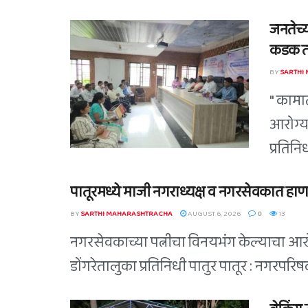
जनतेच्य
कडक तं
BY
SARTHI
" कामा
आरोग्य
प्रतिन
पातूरमध्ये माजी नगराध्यक्ष व नगरसेवकात हाण
BY
SARTHI MAHARASHTRACHA
AUGUST 6, 2026
0
13
नगरसेवकाच्या पत्नीचा विनयभंग केल्याचा आरोप
डोंगरेतालुका प्रतिनिधी पातुर पातूर : नगरपर