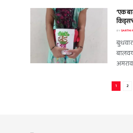
‘एक बाल
किड्स’च
BY
SARTHI
बुधवारा
बालवया
अमरावती
1
2