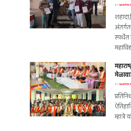
BY
SARTHI
शहादा,द
अंतर्ग
स्पर्धे
महाविद्
महाराष्
मेळावाज
BY
SARTHI
प्रतिन
ऐतिहास
म्हात्र