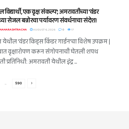
 विद्यार्थी, एक वृक्ष संकल्प’; अमरावतीच्या ‘वंडर
्या सेजल बन्नोरचा पर्यावरण संवर्धनाचा संदेश!
 MAHARASHTRACHA
AUGUST 6, 2026
0
17
 येथील 'वंडर किड्स किंडर गार्डन'चा विशेष उपक्रम |
त वृक्षारोपण करून संगोपनाची घेतली शपथ
 प्रतिनिधी: अमरावती येथील इंद्र ...
…
590