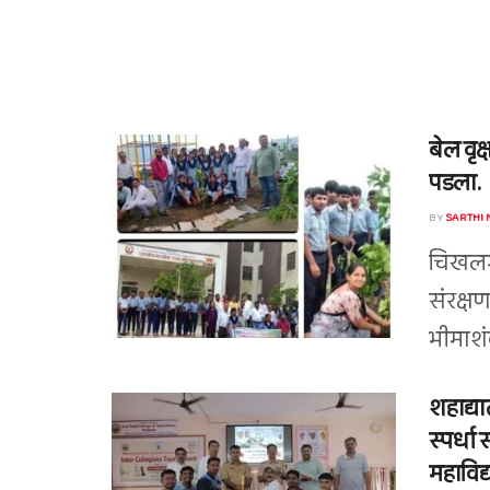
बेल वृक
पडला.
BY
SARTHI
चिखलगा
संरक्षण
भीमाशंक
शहाद्या
स्पर्धा 
महाविद्