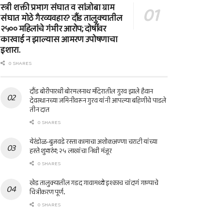
स्त्री शक्ती प्रभाग संघात व सांजोबा ग्राम
संघात मोठे गैरव्यवहार? दौंड तालुक्यातील
२५०० महिलांचे गंभीर आरोप; दोषींवर
कारवाई न झाल्यास आमरण उपोषणाचा
इशारा.
0 SHARES
दौंड बोरीपारधी बोरमलनाथ मंदिरातील गुरव झाले हैवान
देवस्थानच्या जमिनीवरून गुरव यांनी आपल्या बहिणीचे पाडले
तीन दात
0 SHARES
येरंडोळ-बुजवडे रस्ता कामाचा अशोकअण्णा चराटी यांच्या
हस्ते शुभारंभ; २५ लाखांचा निधी मंजूर
0 SHARES
खेड तालुक्यातील गडद गावामध्ये इश्काच चांदणं गाण्याचे
चित्रीकरण पूर्ण..
0 SHARES