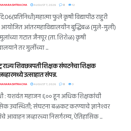
 MAHARASHTRACHA
AUGUST 7, 2026
0
12
ि.06(प्रतिनिधी)महात्मा फुले कृषी विद्यापीठ राहुरी
त आयोजित आंतरमहाविद्यालयीन बुद्धिबळ (मुले-मुली)
त मुलांच्या गटात जैनपूर (ता. शिरोळ) कृषी
यालयाने तर मुलींच्या ...
ट्र राज्य शिवछत्रपती शिक्षक संघटनेचा शिक्षक
व्हारमध्ये उत्साहात संपन्न.
 MAHARASHTRACHA
AUGUST 7, 2026
0
3
िधी : यशवंत महाजन ६०० हून अधिक शिक्षकांची
िक उचस्थिती; संघटना बळकट करण्याचे ज्ञानेश्वर
े यांचे आवाहन जव्हारच्या निसर्गरम्य, ऐतिहासिक ...