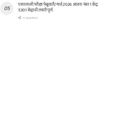
एस.एस.सी.परीक्षा फेब्रुवारी/ मार्च 2026 आजरा नंबर 1 केंद्र
5301 केंद्राची तयारी पूर्ण.
0 SHARES