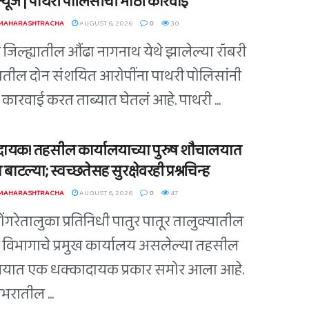
ग न्यूज | पाथरी पोलिसांची मोठी कारवाई
 MAHARASHTRACHA
AUGUST 6, 2026
0
30
ी जिल्ह्यातील औंढा नागनाथ येथे झालेल्या रॉबरी
ातील दोन संशयित आरोपींना पाथरी पोलिसांनी
कारवाई करत ताब्यात घेतलं आहे. पाथरी ...
ायक! तहसील कार्यालयाच्या पुरुष शौचालयात
 बाटल्या; स्वच्छतेसह सुरक्षेवरही प्रश्नचिन्ह
 MAHARASHTRACHA
AUGUST 6, 2026
0
47
डोंगरेतालुका प्रतिनिधी पातुर पातूर तालुक्यातील
विभागाचे प्रमुख कार्यालय असलेल्या तहसील
लयात एक धक्कादायक प्रकार समोर आला आहे.
भरातील ...