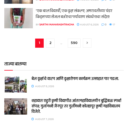
‘एक बाल विद्यार्थी, एक वृक्ष संकल्प’; अमरावतीच्या ‘वंडर
किड्स’च्या सेजल बन्नोरचा पर्यावरण संवर्धनाचा संदेश!
BY
SARTHI MAHARASHTRACHA
AUGUST 6, 2026
0
17
1
2
…
590
ताज्या बातम्या
बेल वृक्षांचे वाटप आणि वृक्षारोपण कार्यक्रम उत्साहात पार पडला.
AUGUST 8, 2026
शहाद्यात राहुरी कृषी विद्यापीठ आंतरमहाविद्यालयीन बुद्धिबळ स्पर्धा
संपन्न; मुलांमध्ये जैनपूर तर मुलींमध्ये कोल्हापूर कृषी महाविद्यालय
विजेते.
AUGUST 7, 2026