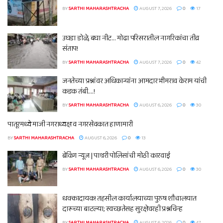
BY
SARTHI MAHARASHTRACHA
AUGUST 7, 2026
0
17
उघडा डोळे, बघा नीट… मोढा परिसरातील नागरिकांचा तीव्र
संताप!
BY
SARTHI MAHARASHTRACHA
AUGUST 7, 2026
0
42
जनतेच्या प्रश्नांवर अधिकाऱ्यांना आमदार भीमराव केराम यांची
कडक तंबी….!
BY
SARTHI MAHARASHTRACHA
AUGUST 6, 2026
0
30
पातूरमध्ये माजी नगराध्यक्ष व नगरसेवकात हाणामारी
BY
SARTHI MAHARASHTRACHA
AUGUST 6, 2026
0
13
ब्रेकिंग न्यूज | पाथरी पोलिसांची मोठी कारवाई
BY
SARTHI MAHARASHTRACHA
AUGUST 6, 2026
0
30
धक्कादायक! तहसील कार्यालयाच्या पुरुष शौचालयात
दारूच्या बाटल्या; स्वच्छतेसह सुरक्षेवरही प्रश्नचिन्ह
BY
SARTHI MAHARASHTRACHA
AUGUST 6, 2026
0
47