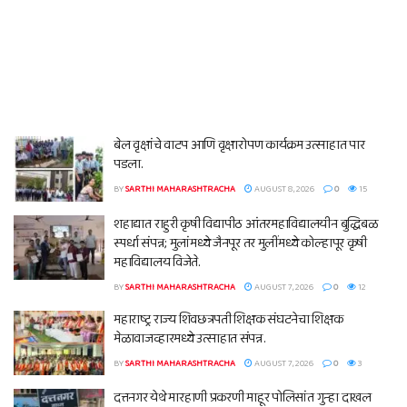
बेल वृक्षांचे वाटप आणि वृक्षारोपण कार्यक्रम उत्साहात पार
पडला.
BY
SARTHI MAHARASHTRACHA
AUGUST 8, 2026
0
15
शहाद्यात राहुरी कृषी विद्यापीठ आंतरमहाविद्यालयीन बुद्धिबळ
स्पर्धा संपन्न; मुलांमध्ये जैनपूर तर मुलींमध्ये कोल्हापूर कृषी
महाविद्यालय विजेते.
BY
SARTHI MAHARASHTRACHA
AUGUST 7, 2026
0
12
महाराष्ट्र राज्य शिवछत्रपती शिक्षक संघटनेचा शिक्षक
मेळावाजव्हारमध्ये उत्साहात संपन्न.
BY
SARTHI MAHARASHTRACHA
AUGUST 7, 2026
0
3
दत्तनगर येथे मारहाणी प्रकरणी माहूर पोलिसांत गुन्हा दाखल