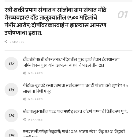
स्त्री शक्ती प्रभाग संघात व सांजोबा ग्राम संघात मोठे
गैरव्यवहार? दौंड तालुक्यातील २५०० महिलांचे
गंभीर आरोप; दोषींवर कारवाई न झाल्यास आमरण
उपोषणाचा इशारा.
0 SHARES
दौंड बोरीपारधी बोरमलनाथ मंदिरातील गुरव झाले हैवान देवस्थानच्या
जमिनीवरून गुरव यांनी आपल्या बहिणीचे पाडले तीन दात
0 SHARES
येरंडोळ-बुजवडे रस्ता कामाचा अशोकअण्णा चराटी यांच्या हस्ते शुभारंभ; २५
लाखांचा निधी मंजूर
0 SHARES
खेड तालुक्यातील गडद गावामध्ये इश्काच चांदणं गाण्याचे चित्रीकरण पूर्ण..
0 SHARES
एस.एस.सी.परीक्षा फेब्रुवारी/ मार्च 2026 आजरा नंबर 1 केंद्र 5301 केंद्राची