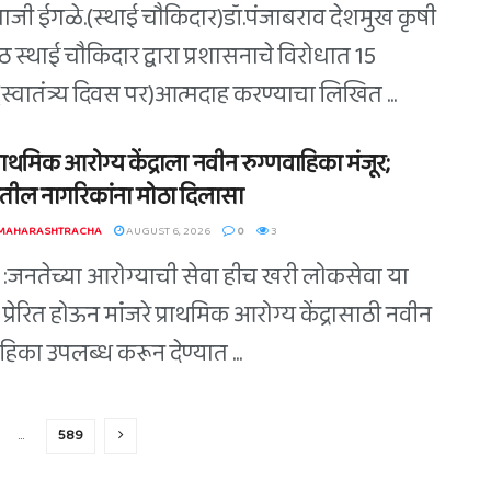
ुपाजी ईगळे.(स्थाई चौकिदार)डॉ.पंजाबराव देशमुख कृषी
िठ स्थाई चौकिदार द्वारा प्रशासनाचे विरोधात 15
स्वातंत्र्य दिवस पर)आत्मदाह करण्याचा लिखित ...
 प्राथमिक आरोग्य केंद्राला नवीन रुग्णवाहिका मंजूर;
तील नागरिकांना मोठा दिलासा
 MAHARASHTRACHA
AUGUST 6, 2026
0
3
े :जनतेच्या आरोग्याची सेवा हीच खरी लोकसेवा या
े प्रेरित होऊन मांंजरे प्राथमिक आरोग्य केंद्रासाठी नवीन
हिका उपलब्ध करून देण्यात ...
…
589