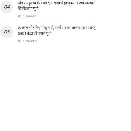
खेड तालुक्यातील गडद गावामध्ये इश्काच चांदणं गाण्याचे
चित्रीकरण पूर्ण..
0 SHARES
एस.एस.सी.परीक्षा फेब्रुवारी/ मार्च 2026 आजरा नंबर 1 केंद्र
5301 केंद्राची तयारी पूर्ण.
0 SHARES