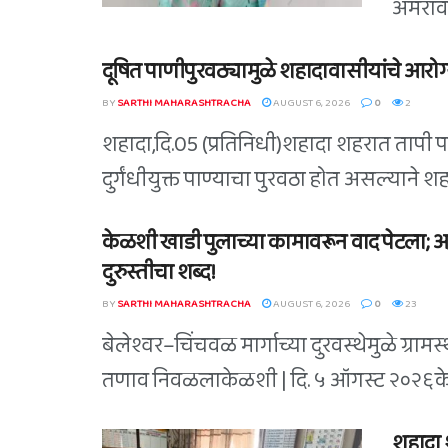
अमरावती
दूषित पाणीपुरवठ्यामुळे शहादावासीयांचे आरोग्य
BY
SARTHI MAHARASHTRACHA
AUGUST 6, 2026
0
2
शहादा,दि.05 (प्रतिनिधी)शहादा शहरात तापी 
दुर्गंधीयुक्त पाण्याचा पुरवठा होत असल्याने 
केळशी खाडी पुलाच्या कामावरून वाद पेटला;
दुरुस्तीचा शब्द!
BY
SARTHI MAHARASHTRACHA
AUGUST 6, 2026
0
23
बेलेश्वर–चिंचवळ मार्गाच्या दुरवस्थेमुळे ग्रामस्थ
तणाव निवळलाकेळशी | दि. ५ ऑगस्ट २०२६केळशी 
शहादा 