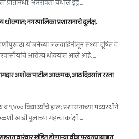
 प्रतिनिधी: अमरावती येथील इंद्र ...
 धोक्यात; नगरपालिका प्रशासनाचे दुर्लक्ष.
पाणीपुरवठा योजनेच्या जलवाहिनीतून सध्या दूषित व
शहरवासीयांचे आरोग्य धोक्यात आले आहे. ...
 आमदार अशोक पाटील आक्रमक, आठ दिवसांत रस्ता
 व १,४०० विद्यार्थ्यांचे हाल; प्रशासनाच्या मध्यस्थीने
खाडी पुलाच्या महत्त्वाकांक्षी ...
शहरात वारंवार खंडित होणाऱ्या वीज पुरवठ्याबाबत