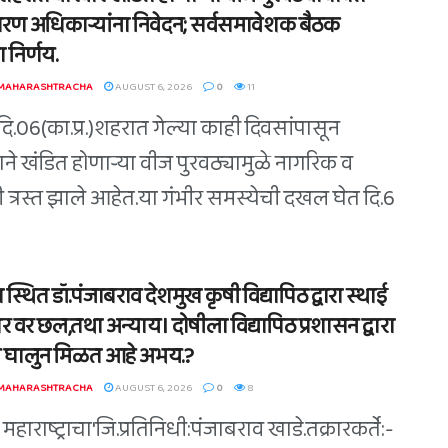
रण अधिकाऱ्यांना निवेदन; सर्वसमावेशक बैठक
ा निर्णय.
 MAHARASHTRACHA
AUGUST 6, 2026
0
11
दि.06(का.प्र.)शहरात गेल्या काही दिवसांपासून
ाने खंडित होणाऱ्या वीज पुरवठ्यामुळे नागरिक व
री त्रस्त झाले आहेत.या गंभीर समस्येची दखल घेत दि.6
्थित डॉ.पंजाबराव देशमुख कृषी विद्यापिठ द्वारा स्थाई
 वर छल,तथा अन्याय। दोषीला विद्यापिठ प्रशासन द्वारा
 घालुन मिळत आहे अभय.?
 MAHARASHTRACHA
AUGUST 6, 2026
0
8
महाराष्ट्राचा'जि.प्रतिनिधी:पंजाबराव खाडे.तक्रारकर्ते:-