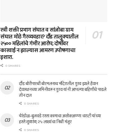
स्त्री शक्ती प्रभाग संघात व सांजोबा ग्राम
संघात मोठे गैरव्यवहार? दौंड तालुक्यातील
२५०० महिलांचे गंभीर आरोप; दोषींवर
कारवाई न झाल्यास आमरण उपोषणाचा
इशारा.
0 SHARES
दौंड बोरीपारधी बोरमलनाथ मंदिरातील गुरव झाले हैवान
देवस्थानच्या जमिनीवरून गुरव यांनी आपल्या बहिणीचे पाडले
तीन दात
0 SHARES
येरंडोळ-बुजवडे रस्ता कामाचा अशोकअण्णा चराटी यांच्या
हस्ते शुभारंभ; २५ लाखांचा निधी मंजूर
0 SHARES