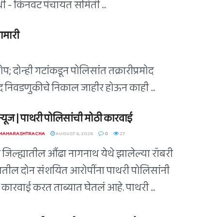
िधी - किनवट पंचायत समिती ...
ामारी
; दोन्ही गटांकडून पोलिसांत तक्रारीप्रमोद
िषद निवडणुकीचे निकाल जाहीर होऊन काही ...
ग न्यूज | पाथरी पोलिसांची मोठी कारवाई
 MAHARASHTRACHA
AUGUST 6, 2026
0
27
ी जिल्ह्यातील औंढा नागनाथ येथे झालेल्या रॉबरी
ातील दोन संशयित आरोपींना पाथरी पोलिसांनी
कारवाई करत ताब्यात घेतलं आहे. पाथरी ...