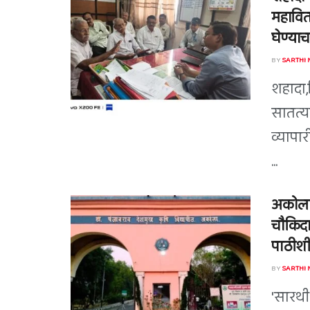
महावित
घेण्याच
BY
SARTHI
शहादा,
सातत्य
व्यापा
...
अकोला स
चौकिदार
पाठीशी
BY
SARTHI
'सारथी 