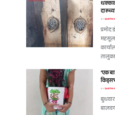
धक्काद
दारूच्या
BY
SARTHI
प्रमोद 
महसूल 
कार्या
तालुका
‘एक बाल
किड्स’च
BY
SARTHI
बुधवारा
बालवया