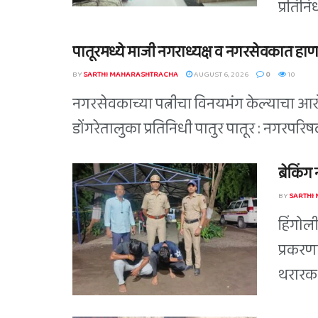
प्रतिन
पातूरमध्ये माजी नगराध्यक्ष व नगरसेवकात हाण
BY
SARTHI MAHARASHTRACHA
AUGUST 6, 2026
0
10
नगरसेवकाच्या पत्नीचा विनयभंग केल्याचा आरोप
डोंगरेतालुका प्रतिनिधी पातुर पातूर : नगरपर
ब्रेकिं
BY
SARTHI
हिंगोल
प्रकरण
थरारक 