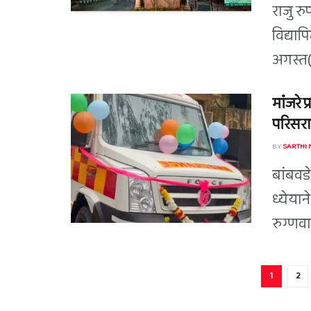
राजु र
विद्याप
अगस्त(
मांंजरे
परिसरा
BY
SARTHI
बांबवड
ध्येयान
रुग्णवा
1
2