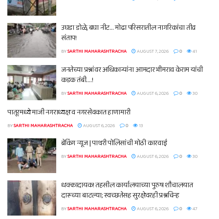
उघडा डोळे, बघा नीट… मोढा परिसरातील नागरिकांचा तीव्र
संताप!
BY
SARTHI MAHARASHTRACHA
AUGUST 7, 2026
0
41
जनतेच्या प्रश्नांवर अधिकाऱ्यांना आमदार भीमराव केराम यांची
कडक तंबी….!
BY
SARTHI MAHARASHTRACHA
AUGUST 6, 2026
0
30
पातूरमध्ये माजी नगराध्यक्ष व नगरसेवकात हाणामारी
BY
SARTHI MAHARASHTRACHA
AUGUST 6, 2026
0
13
ब्रेकिंग न्यूज | पाथरी पोलिसांची मोठी कारवाई
BY
SARTHI MAHARASHTRACHA
AUGUST 6, 2026
0
30
धक्कादायक! तहसील कार्यालयाच्या पुरुष शौचालयात
दारूच्या बाटल्या; स्वच्छतेसह सुरक्षेवरही प्रश्नचिन्ह
BY
SARTHI MAHARASHTRACHA
AUGUST 6, 2026
0
47