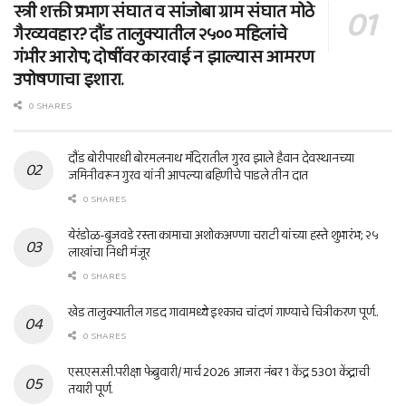
स्त्री शक्ती प्रभाग संघात व सांजोबा ग्राम संघात मोठे
गैरव्यवहार? दौंड तालुक्यातील २५०० महिलांचे
गंभीर आरोप; दोषींवर कारवाई न झाल्यास आमरण
उपोषणाचा इशारा.
0 SHARES
दौंड बोरीपारधी बोरमलनाथ मंदिरातील गुरव झाले हैवान देवस्थानच्या
जमिनीवरून गुरव यांनी आपल्या बहिणीचे पाडले तीन दात
0 SHARES
येरंडोळ-बुजवडे रस्ता कामाचा अशोकअण्णा चराटी यांच्या हस्ते शुभारंभ; २५
लाखांचा निधी मंजूर
0 SHARES
खेड तालुक्यातील गडद गावामध्ये इश्काच चांदणं गाण्याचे चित्रीकरण पूर्ण..
0 SHARES
एस.एस.सी.परीक्षा फेब्रुवारी/ मार्च 2026 आजरा नंबर 1 केंद्र 5301 केंद्राची
तयारी पूर्ण.