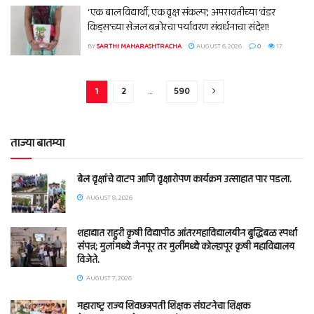
‘एक बाल विद्यार्थी, एक वृक्ष संकल्प’; अमरावतीच्या ‘वंडर
किड्स’च्या सेजल बन्नोरचा पर्यावरण संवर्धनाचा संदेश!
BY
SARTHI MAHARASHTRACHA
AUGUST 6, 2026
0
17
1
2
…
590
ताज्या बातम्या
बेल वृक्षांचे वाटप आणि वृक्षारोपण कार्यक्रम उत्साहात पार पडला.
AUGUST 8, 2026
शहाद्यात राहुरी कृषी विद्यापीठ आंतरमहाविद्यालयीन बुद्धिबळ स्पर्धा
संपन्न; मुलांमध्ये जैनपूर तर मुलींमध्ये कोल्हापूर कृषी महाविद्यालय
विजेते.
AUGUST 7, 2026
महाराष्ट्र राज्य शिवछत्रपती शिक्षक संघटनेचा शिक्षक