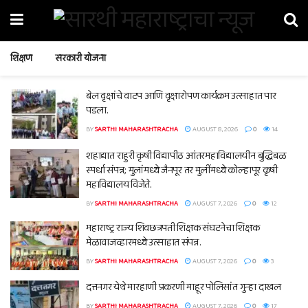
शिक्षण
सरकारी योजना
बेल वृक्षांचे वाटप आणि वृक्षारोपण कार्यक्रम उत्साहात पार
पडला.
BY
SARTHI MAHARASHTRACHA
AUGUST 8, 2026
0
14
शहाद्यात राहुरी कृषी विद्यापीठ आंतरमहाविद्यालयीन बुद्धिबळ
स्पर्धा संपन्न; मुलांमध्ये जैनपूर तर मुलींमध्ये कोल्हापूर कृषी
महाविद्यालय विजेते.
BY
SARTHI MAHARASHTRACHA
AUGUST 7, 2026
0
12
महाराष्ट्र राज्य शिवछत्रपती शिक्षक संघटनेचा शिक्षक
मेळावाजव्हारमध्ये उत्साहात संपन्न.
BY
SARTHI MAHARASHTRACHA
AUGUST 7, 2026
0
3
दत्तनगर येथे मारहाणी प्रकरणी माहूर पोलिसांत गुन्हा दाखल
BY
SARTHI MAHARASHTRACHA
AUGUST 7, 2026
0
17