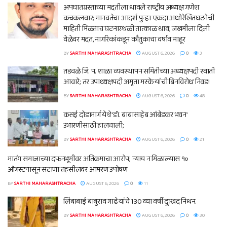
अपघातग्रस्ताच्या मदतीला धावले राष्ट्रीय अध्यक्ष गणेश
कचकलवार; मानवतेचा आदर्श पुन्हा एकदा अधोरेखितघटनेची
माहिती मिळताच घटनास्थळी तात्काळ धाव; जखमीला दिली
वेळेवर मदत, नागरिकांकडून कौतुकाचा वर्षाव माहूर
BY
SARTHI MAHARASHTRACHA
AUGUST 6, 2026
0
3
तडवळे जि. प. शाळा व्यवस्थापन समितीच्या अध्यक्षपदी स्वाती
आवारे; तर उपाध्यक्षपदी अमृता मस्के यांची बिनविरोध निवड!
BY
SARTHI MAHARASHTRACHA
AUGUST 6, 2026
0
48
कसई दोडामार्ग येथे ‘डॉ. बाबासाहेब आंबेडकर भवन’
उभारणीसाठी हालचाली;
BY
SARTHI MAHARASHTRACHA
AUGUST 6, 2026
0
21
मातंग समाजाच्या दफनभूमीवर अतिक्रमाचा आरोप; न्याय न मिळाल्यास १०
ऑगस्टपासून सटाणा तहसीलवर आमरण उपोषण
BY
SARTHI MAHARASHTRACHA
AUGUST 6, 2026
0
11
लिंबाबाई बाबुराव गाढे यांचे 130 व्या वर्षी दुःखद निधन.
BY
SARTHI MAHARASHTRACHA
AUGUST 6, 2026
0
30