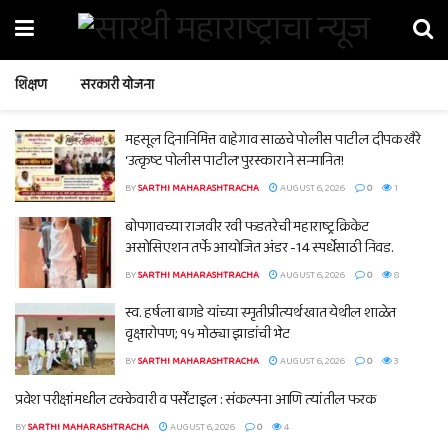
शिक्षण
सरकारी योजना
महसूल दिनानिमित्त वाहेगाव साळचे पोलीस पाटील दीपक खैरे
‘उत्कृष्ट पोलीस पाटील’ पुरस्काराने सन्मानित!
BY
SARTHI MAHARASHTRACHA
AUGUST 6, 2026
0
1
बोपगावच्या राजवीर रवी फडतरेची महाराष्ट्र क्रिकेट
असोसिएशन तर्फे आयोजित अंडर -14 स्पर्धेसाठी निवड.
BY
SARTHI MAHARASHTRACHA
AUGUST 6, 2026
0
8
स्व. हर्षला बागडे यांच्या स्मृतीप्रीत्यर्थ खात येथील शाळेत
वृक्षारोपण; १५ मोठ्या झाडांची भेट
BY
SARTHI MAHARASHTRACHA
AUGUST 6, 2026
0
3
प्रवेश परीक्षांमधील टक्केवारी व पर्सेंटाइल : संकल्पना आणि त्यांतील फरक
BY
SARTHI MAHARASHTRACHA
AUGUST 6, 2026
0
4