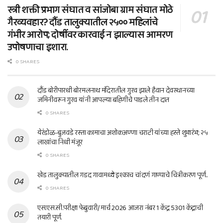
स्त्री शक्ती प्रभाग संघात व सांजोबा ग्राम संघात मोठे
गैरव्यवहार? दौंड तालुक्यातील २५०० महिलांचे
गंभीर आरोप; दोषींवर कारवाई न झाल्यास आमरण
उपोषणाचा इशारा.
0 SHARES
दौंड बोरीपारधी बोरमलनाथ मंदिरातील गुरव झाले हैवान देवस्थानच्या
जमिनीवरून गुरव यांनी आपल्या बहिणीचे पाडले तीन दात
0 SHARES
येरंडोळ-बुजवडे रस्ता कामाचा अशोकअण्णा चराटी यांच्या हस्ते शुभारंभ; २५
लाखांचा निधी मंजूर
0 SHARES
खेड तालुक्यातील गडद गावामध्ये इश्काच चांदणं गाण्याचे चित्रीकरण पूर्ण..
0 SHARES
एस.एस.सी.परीक्षा फेब्रुवारी/ मार्च 2026 आजरा नंबर 1 केंद्र 5301 केंद्राची
तयारी पूर्ण.