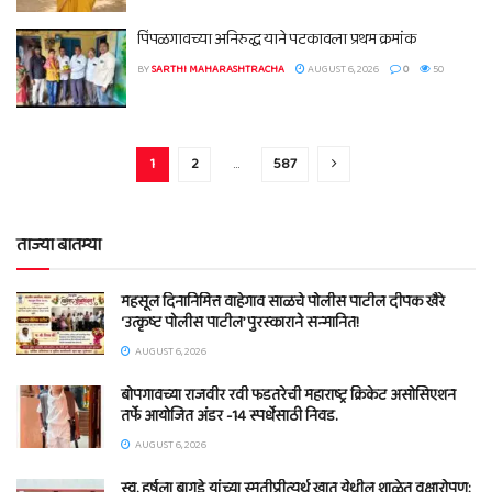
पिंपळगावच्या अनिरुद्ध याने पटकावला प्रथम क्रमांक
BY
SARTHI MAHARASHTRACHA
AUGUST 6, 2026
0
50
1
2
…
587
ताज्या बातम्या
महसूल दिनानिमित्त वाहेगाव साळचे पोलीस पाटील दीपक खैरे
‘उत्कृष्ट पोलीस पाटील’ पुरस्काराने सन्मानित!
AUGUST 6, 2026
बोपगावच्या राजवीर रवी फडतरेची महाराष्ट्र क्रिकेट असोसिएशन
तर्फे आयोजित अंडर -14 स्पर्धेसाठी निवड.
AUGUST 6, 2026
स्व. हर्षला बागडे यांच्या स्मृतीप्रीत्यर्थ खात येथील शाळेत वृक्षारोपण;