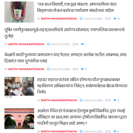
‘एक बाल विद्यार्थी, एक वृक्ष संकल्प’; अमरावतीच्या ‘वंडर
किड्स’च्या सेजल बन्नोरचा पर्यावरण संवर्धनाचा संदेश!
BY
SARTHI MAHARASHTRACHA
AUGUST 6, 2026
0
16
दूषित पाणीपुरवठ्यामुळे शहादावासीयांचे आरोग्य धोक्यात; नगरपालिका प्रशासनाचे
दुर्लक्ष.
BY
SARTHI MAHARASHTRACHA
AUGUST 6, 2026
0
2
केळशी खाडी पुलाच्या कामावरून वाद पेटला; आमदार अशोक पाटील आक्रमक, आठ
दिवसांत रस्ता दुरुस्तीचा शब्द!
BY
SARTHI MAHARASHTRACHA
AUGUST 6, 2026
0
23
शहादा शहरात वारंवार खंडित होणाऱ्या वीज पुरवठ्याबाबत
महावितरण अधिकाऱ्यांना निवेदन; सर्वसमावेशक बैठक घेण्याचा
निर्णय.
BY
SARTHI MAHARASHTRACHA
AUGUST 6, 2026
0
11
अकोला स्थित डॉ.पंजाबराव देशमुख कृषी विद्यापिठ द्वारा स्थाई
चौकिदार वर छल,तथा अन्याय। दोषीला विद्यापिठ प्रशासन द्वारा
पाठीशी घालुन मिळत आहे अभय.?
BY
SARTHI MAHARASHTRACHA
AUGUST 6, 2026
0
8