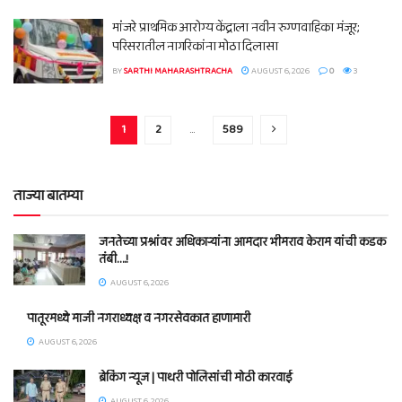
मांंजरे प्राथमिक आरोग्य केंद्राला नवीन रुग्णवाहिका मंजूर;
परिसरातील नागरिकांना मोठा दिलासा
BY
SARTHI MAHARASHTRACHA
AUGUST 6, 2026
0
3
1
2
…
589
ताज्या बातम्या
जनतेच्या प्रश्नांवर अधिकाऱ्यांना आमदार भीमराव केराम यांची कडक
तंबी….!
AUGUST 6, 2026
पातूरमध्ये माजी नगराध्यक्ष व नगरसेवकात हाणामारी
AUGUST 6, 2026
ब्रेकिंग न्यूज | पाथरी पोलिसांची मोठी कारवाई
AUGUST 6, 2026