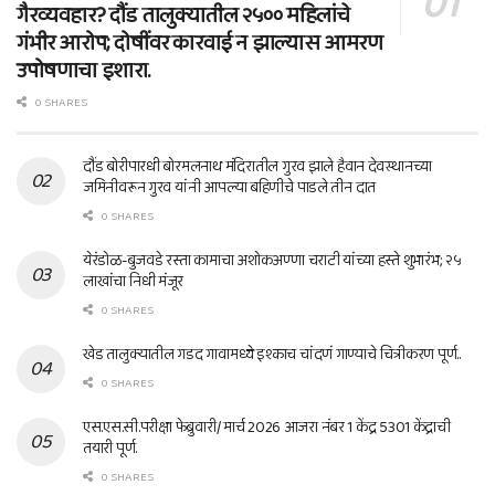
गैरव्यवहार? दौंड तालुक्यातील २५०० महिलांचे
गंभीर आरोप; दोषींवर कारवाई न झाल्यास आमरण
उपोषणाचा इशारा.
0 SHARES
दौंड बोरीपारधी बोरमलनाथ मंदिरातील गुरव झाले हैवान देवस्थानच्या
जमिनीवरून गुरव यांनी आपल्या बहिणीचे पाडले तीन दात
0 SHARES
येरंडोळ-बुजवडे रस्ता कामाचा अशोकअण्णा चराटी यांच्या हस्ते शुभारंभ; २५
लाखांचा निधी मंजूर
0 SHARES
खेड तालुक्यातील गडद गावामध्ये इश्काच चांदणं गाण्याचे चित्रीकरण पूर्ण..
0 SHARES
एस.एस.सी.परीक्षा फेब्रुवारी/ मार्च 2026 आजरा नंबर 1 केंद्र 5301 केंद्राची
तयारी पूर्ण.
0 SHARES