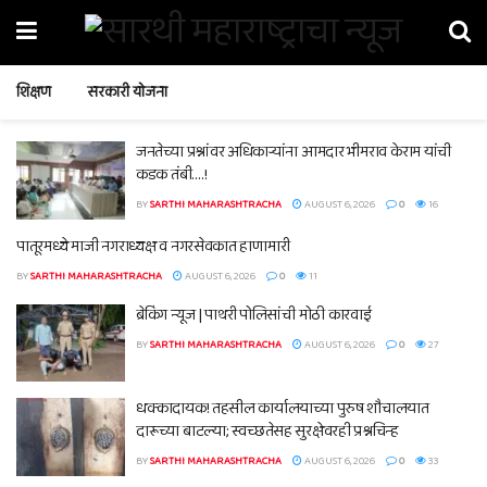
शिक्षण
सरकारी योजना
जनतेच्या प्रश्नांवर अधिकाऱ्यांना आमदार भीमराव केराम यांची
कडक तंबी….!
BY
SARTHI MAHARASHTRACHA
AUGUST 6, 2026
0
16
पातूरमध्ये माजी नगराध्यक्ष व नगरसेवकात हाणामारी
BY
SARTHI MAHARASHTRACHA
AUGUST 6, 2026
0
11
ब्रेकिंग न्यूज | पाथरी पोलिसांची मोठी कारवाई
BY
SARTHI MAHARASHTRACHA
AUGUST 6, 2026
0
27
धक्कादायक! तहसील कार्यालयाच्या पुरुष शौचालयात
दारूच्या बाटल्या; स्वच्छतेसह सुरक्षेवरही प्रश्नचिन्ह
BY
SARTHI MAHARASHTRACHA
AUGUST 6, 2026
0
33