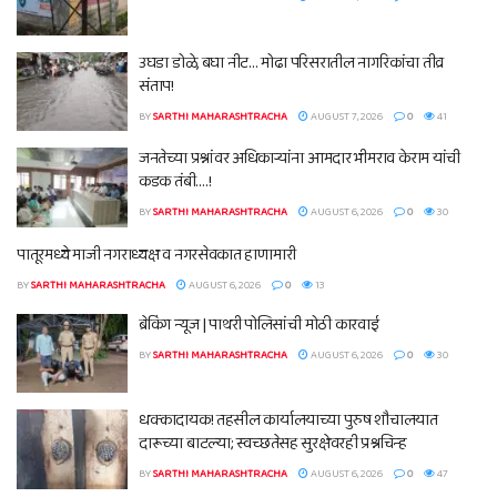
उघडा डोळे, बघा नीट… मोढा परिसरातील नागरिकांचा तीव्र
संताप!
BY
SARTHI MAHARASHTRACHA
AUGUST 7, 2026
0
41
जनतेच्या प्रश्नांवर अधिकाऱ्यांना आमदार भीमराव केराम यांची
कडक तंबी….!
BY
SARTHI MAHARASHTRACHA
AUGUST 6, 2026
0
30
पातूरमध्ये माजी नगराध्यक्ष व नगरसेवकात हाणामारी
BY
SARTHI MAHARASHTRACHA
AUGUST 6, 2026
0
13
ब्रेकिंग न्यूज | पाथरी पोलिसांची मोठी कारवाई
BY
SARTHI MAHARASHTRACHA
AUGUST 6, 2026
0
30
धक्कादायक! तहसील कार्यालयाच्या पुरुष शौचालयात
दारूच्या बाटल्या; स्वच्छतेसह सुरक्षेवरही प्रश्नचिन्ह
BY
SARTHI MAHARASHTRACHA
AUGUST 6, 2026
0
47