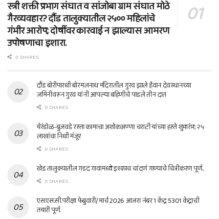
स्त्री शक्ती प्रभाग संघात व सांजोबा ग्राम संघात मोठे
गैरव्यवहार? दौंड तालुक्यातील २५०० महिलांचे
गंभीर आरोप; दोषींवर कारवाई न झाल्यास आमरण
उपोषणाचा इशारा.
0 SHARES
दौंड बोरीपारधी बोरमलनाथ मंदिरातील गुरव झाले हैवान देवस्थानच्या
जमिनीवरून गुरव यांनी आपल्या बहिणीचे पाडले तीन दात
0 SHARES
येरंडोळ-बुजवडे रस्ता कामाचा अशोकअण्णा चराटी यांच्या हस्ते शुभारंभ; २५
लाखांचा निधी मंजूर
0 SHARES
खेड तालुक्यातील गडद गावामध्ये इश्काच चांदणं गाण्याचे चित्रीकरण पूर्ण..
0 SHARES
एस.एस.सी.परीक्षा फेब्रुवारी/ मार्च 2026 आजरा नंबर 1 केंद्र 5301 केंद्राची
तयारी पूर्ण.