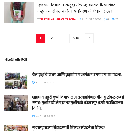
‘एक बाल विद्यार्थी, एक वृक्ष संकल्प’; अमरावतीच्या ‘वंडर
किड्स’च्या सेजल बन्नोरचा पर्यावरण संवर्धनाचा संदेश!
BY
SARTHI MAHARASHTRACHA
AUGUST 6, 2026
0
17
1
2
…
590
ताज्या बातम्या
बेल वृक्षांचे वाटप आणि वृक्षारोपण कार्यक्रम उत्साहात पार पडला.
AUGUST 8, 2026
शहाद्यात राहुरी कृषी विद्यापीठ आंतरमहाविद्यालयीन बुद्धिबळ स्पर्धा
संपन्न; मुलांमध्ये जैनपूर तर मुलींमध्ये कोल्हापूर कृषी महाविद्यालय
विजेते.
AUGUST 7, 2026
महाराष्ट्र राज्य शिवछत्रपती शिक्षक संघटनेचा शिक्षक