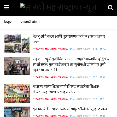
शिक्षण
सरकारी योजना
बेल वृक्षांचे वाटप आणि वृक्षारोपण कार्यक्रम उत्साहात पार
पडला.
BY
SARTHI MAHARASHTRACHA
AUGUST 8, 2026
0
14
शहाद्यात राहुरी कृषी विद्यापीठ आंतरमहाविद्यालयीन बुद्धिबळ
स्पर्धा संपन्न; मुलांमध्ये जैनपूर तर मुलींमध्ये कोल्हापूर कृषी
महाविद्यालय विजेते.
BY
SARTHI MAHARASHTRACHA
AUGUST 7, 2026
0
12
महाराष्ट्र राज्य शिवछत्रपती शिक्षक संघटनेचा शिक्षक
मेळावाजव्हारमध्ये उत्साहात संपन्न.
BY
SARTHI MAHARASHTRACHA
AUGUST 7, 2026
0
3
दत्तनगर येथे मारहाणी प्रकरणी माहूर पोलिसांत गुन्हा दाखल
BY
SARTHI MAHARASHTRACHA
AUGUST 7, 2026
0
17