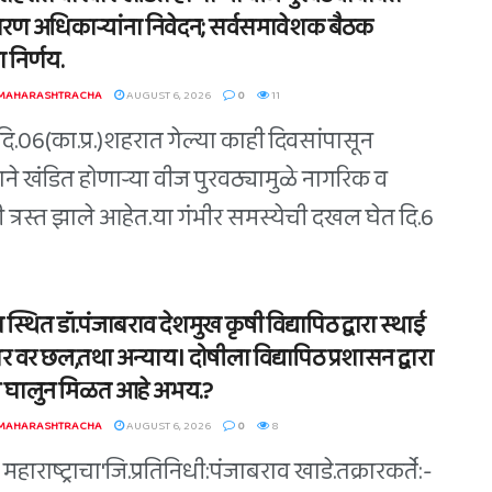
रण अधिकाऱ्यांना निवेदन; सर्वसमावेशक बैठक
ा निर्णय.
 MAHARASHTRACHA
AUGUST 6, 2026
0
11
दि.06(का.प्र.)शहरात गेल्या काही दिवसांपासून
ाने खंडित होणाऱ्या वीज पुरवठ्यामुळे नागरिक व
री त्रस्त झाले आहेत.या गंभीर समस्येची दखल घेत दि.6
्थित डॉ.पंजाबराव देशमुख कृषी विद्यापिठ द्वारा स्थाई
 वर छल,तथा अन्याय। दोषीला विद्यापिठ प्रशासन द्वारा
 घालुन मिळत आहे अभय.?
 MAHARASHTRACHA
AUGUST 6, 2026
0
8
महाराष्ट्राचा'जि.प्रतिनिधी:पंजाबराव खाडे.तक्रारकर्ते:-