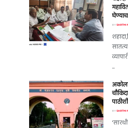
महावित
घेण्याच
BY
SARTHI
शहादा,
सातत्य
व्यापा
...
अकोला स
चौकिदार
पाठीशी
BY
SARTHI
'सारथी 