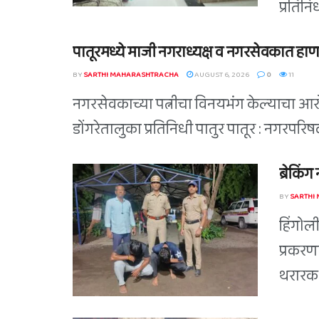
प्रतिन
पातूरमध्ये माजी नगराध्यक्ष व नगरसेवकात हाण
BY
SARTHI MAHARASHTRACHA
AUGUST 6, 2026
0
11
नगरसेवकाच्या पत्नीचा विनयभंग केल्याचा आरोप
डोंगरेतालुका प्रतिनिधी पातुर पातूर : नगरपर
ब्रेकिं
BY
SARTHI
हिंगोल
प्रकरण
थरारक 