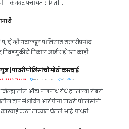
िधी - किनवट पंचायत समिती ...
ामारी
; दोन्ही गटांकडून पोलिसांत तक्रारीप्रमोद
िषद निवडणुकीचे निकाल जाहीर होऊन काही ...
ग न्यूज | पाथरी पोलिसांची मोठी कारवाई
 MAHARASHTRACHA
AUGUST 6, 2026
0
27
ी जिल्ह्यातील औंढा नागनाथ येथे झालेल्या रॉबरी
ातील दोन संशयित आरोपींना पाथरी पोलिसांनी
कारवाई करत ताब्यात घेतलं आहे. पाथरी ...