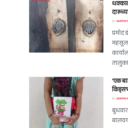
धक्काद
दारूच्या
BY
SARTHI
प्रमोद 
महसूल 
कार्या
तालुका
‘एक बाल
किड्स’च
BY
SARTHI
बुधवारा
बालवया