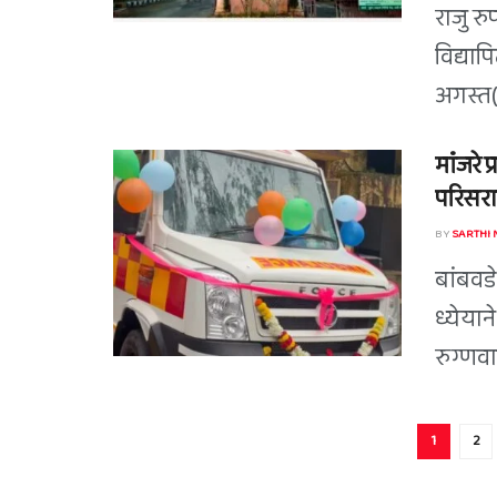
राजु र
विद्याप
अगस्त(
मांंजरे
परिसरा
BY
SARTHI
बांबवड
ध्येयान
रुग्णवा
1
2