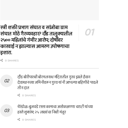
स्त्री शक्ती प्रभाग संघात व सांजोबा ग्राम
संघात मोठे गैरव्यवहार? दौंड तालुक्यातील
२५०० महिलांचे गंभीर आरोप; दोषींवर
कारवाई न झाल्यास आमरण उपोषणाचा
इशारा.
0 SHARES
दौंड बोरीपारधी बोरमलनाथ मंदिरातील गुरव झाले हैवान
देवस्थानच्या जमिनीवरून गुरव यांनी आपल्या बहिणीचे पाडले
तीन दात
0 SHARES
येरंडोळ-बुजवडे रस्ता कामाचा अशोकअण्णा चराटी यांच्या
हस्ते शुभारंभ; २५ लाखांचा निधी मंजूर
0 SHARES