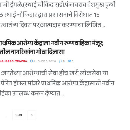
ुपाजी ईगळे.(स्थाई चौकिदार)डॉ.पंजाबराव देशमुख कृषी
िठ स्थाई चौकिदार द्वारा प्रशासनाचे विरोधात 15
स्वातंत्र्य दिवस पर)आत्मदाह करण्याचा लिखित ...
 प्राथमिक आरोग्य केंद्राला नवीन रुग्णवाहिका मंजूर;
तील नागरिकांना मोठा दिलासा
 MAHARASHTRACHA
AUGUST 6, 2026
0
3
े :जनतेच्या आरोग्याची सेवा हीच खरी लोकसेवा या
े प्रेरित होऊन मांंजरे प्राथमिक आरोग्य केंद्रासाठी नवीन
हिका उपलब्ध करून देण्यात ...
…
589