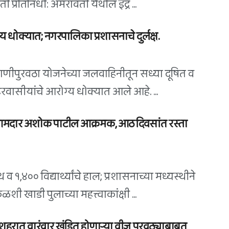
 प्रतिनिधी: अमरावती येथील इंद्र ...
 धोक्यात; नगरपालिका प्रशासनाचे दुर्लक्ष.
पाणीपुरवठा योजनेच्या जलवाहिनीतून सध्या दूषित व
शहरवासीयांचे आरोग्य धोक्यात आले आहे. ...
 आमदार अशोक पाटील आक्रमक, आठ दिवसांत रस्ता
 व १,४०० विद्यार्थ्यांचे हाल; प्रशासनाच्या मध्यस्थीने
खाडी पुलाच्या महत्त्वाकांक्षी ...
शहरात वारंवार खंडित होणाऱ्या वीज पुरवठ्याबाबत