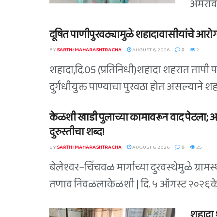
अमरावती
दूषित पाणीपुरवठ्यामुळे शहादावासीयांचे आरोग्य
BY
SARTHI MAHARASHTRACHA
AUGUST 6, 2026
0
2
शहादा,दि.05 (प्रतिनिधी)शहादा शहरात तापी 
दुर्गंधीयुक्त पाण्याचा पुरवठा होत असल्याने 
केळशी खाडी पुलाच्या कामावरून वाद पेटला;
दुरुस्तीचा शब्द!
BY
SARTHI MAHARASHTRACHA
AUGUST 6, 2026
0
25
बेलेश्वर–चिंचवळ मार्गाच्या दुरवस्थेमुळे ग्रामस्थ
तणाव निवळलाकेळशी | दि. ५ ऑगस्ट २०२६केळशी 
शहादा 