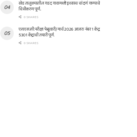
खेड तालुक्यातील गडद गावामध्ये इश्काच चांदणं गाण्याचे
चित्रीकरण पूर्ण..
0 SHARES
एस.एस.सी.परीक्षा फेब्रुवारी/ मार्च 2026 आजरा नंबर 1 केंद्र
5301 केंद्राची तयारी पूर्ण.
0 SHARES