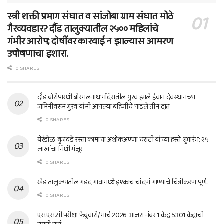
स्त्री शक्ती प्रभाग संघात व सांजोबा ग्राम संघात मोठे
गैरव्यवहार? दौंड तालुक्यातील २५०० महिलांचे
गंभीर आरोप; दोषींवर कारवाई न झाल्यास आमरण
उपोषणाचा इशारा.
0 SHARES
दौंड बोरीपारधी बोरमलनाथ मंदिरातील गुरव झाले हैवान देवस्थानच्या
जमिनीवरून गुरव यांनी आपल्या बहिणीचे पाडले तीन दात
0 SHARES
येरंडोळ-बुजवडे रस्ता कामाचा अशोकअण्णा चराटी यांच्या हस्ते शुभारंभ; २५
लाखांचा निधी मंजूर
0 SHARES
खेड तालुक्यातील गडद गावामध्ये इश्काच चांदणं गाण्याचे चित्रीकरण पूर्ण..
0 SHARES
एस.एस.सी.परीक्षा फेब्रुवारी/ मार्च 2026 आजरा नंबर 1 केंद्र 5301 केंद्राची