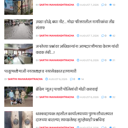
BY
SARTHI MAHARASHTRACHA
AUGUST 7, 2026
0
18
उघडा डोळे, बघा नीट… मोढा परिसरातील नागरिकांचा तीव्र
संताप!
BY
SARTHI MAHARASHTRACHA
AUGUST 7, 2026
0
42
जनतेच्या प्रश्नांवर अधिकाऱ्यांना आमदार भीमराव केराम यांची
कडक तंबी….!
BY
SARTHI MAHARASHTRACHA
AUGUST 6, 2026
0
31
पातूरमध्ये माजी नगराध्यक्ष व नगरसेवकात हाणामारी
BY
SARTHI MAHARASHTRACHA
AUGUST 6, 2026
0
14
ब्रेकिंग न्यूज | पाथरी पोलिसांची मोठी कारवाई
BY
SARTHI MAHARASHTRACHA
AUGUST 6, 2026
0
32
धक्कादायक! तहसील कार्यालयाच्या पुरुष शौचालयात
दारूच्या बाटल्या; स्वच्छतेसह सुरक्षेवरही प्रश्नचिन्ह
BY
SARTHI MAHARASHTRACHA
AUGUST 6, 2026
0
47