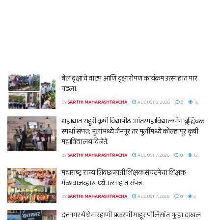
बेल वृक्षांचे वाटप आणि वृक्षारोपण कार्यक्रम उत्साहात पार
पडला.
BY
SARTHI MAHARASHTRACHA
AUGUST 8, 2026
0
16
शहाद्यात राहुरी कृषी विद्यापीठ आंतरमहाविद्यालयीन बुद्धिबळ
स्पर्धा संपन्न; मुलांमध्ये जैनपूर तर मुलींमध्ये कोल्हापूर कृषी
महाविद्यालय विजेते.
BY
SARTHI MAHARASHTRACHA
AUGUST 7, 2026
0
12
महाराष्ट्र राज्य शिवछत्रपती शिक्षक संघटनेचा शिक्षक
मेळावाजव्हारमध्ये उत्साहात संपन्न.
BY
SARTHI MAHARASHTRACHA
AUGUST 7, 2026
0
3
दत्तनगर येथे मारहाणी प्रकरणी माहूर पोलिसांत गुन्हा दाखल