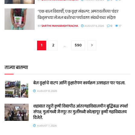
‘एक बाल विद्यार्थी, एक वृक्ष संकल्प’; अमरावतीच्या ‘वंडर
किड्स’च्या सेजल बन्नोरचा पर्यावरण संवर्धनाचा संदेश!
BY
SARTHI MAHARASHTRACHA
AUGUST 6, 2026
0
17
1
2
…
590
ताज्या बातम्या
बेल वृक्षांचे वाटप आणि वृक्षारोपण कार्यक्रम उत्साहात पार पडला.
AUGUST 8, 2026
शहाद्यात राहुरी कृषी विद्यापीठ आंतरमहाविद्यालयीन बुद्धिबळ स्पर्धा
संपन्न; मुलांमध्ये जैनपूर तर मुलींमध्ये कोल्हापूर कृषी महाविद्यालय
विजेते.
AUGUST 7, 2026