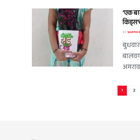
‘एक बाल
किड्स’च
BY
SARTHI
बुधवारा
बालवया
अमरावती
1
2