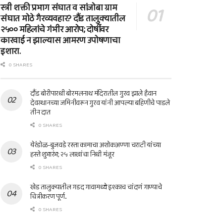
स्त्री शक्ती प्रभाग संघात व सांजोबा ग्राम
संघात मोठे गैरव्यवहार? दौंड तालुक्यातील
२५०० महिलांचे गंभीर आरोप; दोषींवर
कारवाई न झाल्यास आमरण उपोषणाचा
इशारा.
0 SHARES
दौंड बोरीपारधी बोरमलनाथ मंदिरातील गुरव झाले हैवान
देवस्थानच्या जमिनीवरून गुरव यांनी आपल्या बहिणीचे पाडले
तीन दात
0 SHARES
येरंडोळ-बुजवडे रस्ता कामाचा अशोकअण्णा चराटी यांच्या
हस्ते शुभारंभ; २५ लाखांचा निधी मंजूर
0 SHARES
खेड तालुक्यातील गडद गावामध्ये इश्काच चांदणं गाण्याचे
चित्रीकरण पूर्ण..
0 SHARES