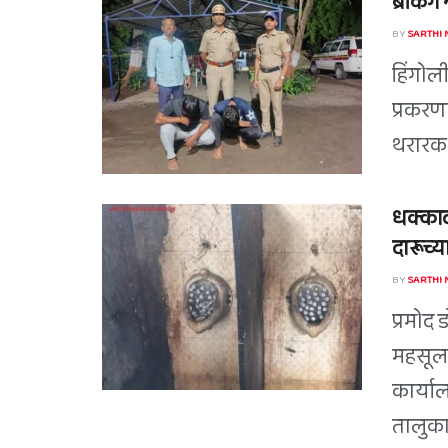
ब्रेकिं
BY
SARTHI
हिंगोल
प्रकरण
थरारक 
धक्काद
दारूच्या
BY
SARTHI
प्रमोद 
महसूल 
कार्या
तालुका