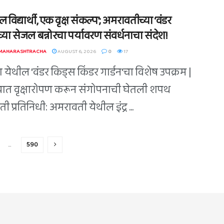
 विद्यार्थी, एक वृक्ष संकल्प’; अमरावतीच्या ‘वंडर
्या सेजल बन्नोरचा पर्यावरण संवर्धनाचा संदेश!
 MAHARASHTRACHA
AUGUST 6, 2026
0
17
 येथील 'वंडर किड्स किंडर गार्डन'चा विशेष उपक्रम |
त वृक्षारोपण करून संगोपनाची घेतली शपथ
 प्रतिनिधी: अमरावती येथील इंद्र ...
…
590