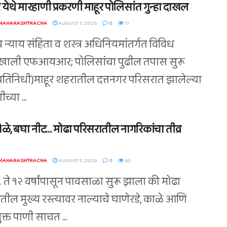
 येथे मारहाणी प्रकरणी माहूर पोलिसांत गुन्हा दाखल
 MAHARASHTRACHA
AUGUST 7, 2026
0
17
 न्याय संहिता व शस्त्र अधिनियमांतर्गत विविध
खाली एफआयआर; पोलिसांचा पुढील तपास सुरू
(प्रतिनिधी)माहूर शहरातील दत्तनगर परिसरात झालेल्या
च्या ...
ोळे, बघा नीट… मोढा परिसरातील नागरिकांचा तीव्र
 MAHARASHTRACHA
AUGUST 7, 2026
0
42
८ ते १२ वर्षांपासून पावसाळा सुरू झाला की मोढा
तील मुख्य रस्त्यावर नाल्याचे घाणेरडे, काळे आणि
युक्त पाणी साचत ...