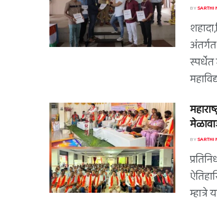
BY
SARTHI
शहादा,द
अंतर्ग
स्पर्धे
महाविद्
महाराष्
मेळावाज
BY
SARTHI
प्रतिन
ऐतिहास
म्हात्र