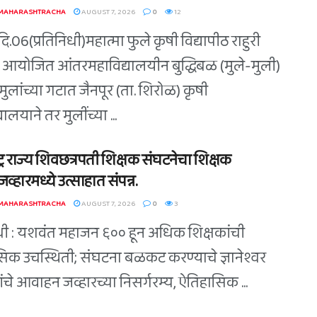
 MAHARASHTRACHA
AUGUST 7, 2026
0
12
ि.06(प्रतिनिधी)महात्मा फुले कृषी विद्यापीठ राहुरी
त आयोजित आंतरमहाविद्यालयीन बुद्धिबळ (मुले-मुली)
त मुलांच्या गटात जैनपूर (ता. शिरोळ) कृषी
यालयाने तर मुलींच्या ...
ट्र राज्य शिवछत्रपती शिक्षक संघटनेचा शिक्षक
व्हारमध्ये उत्साहात संपन्न.
 MAHARASHTRACHA
AUGUST 7, 2026
0
3
िधी : यशवंत महाजन ६०० हून अधिक शिक्षकांची
िक उचस्थिती; संघटना बळकट करण्याचे ज्ञानेश्वर
े यांचे आवाहन जव्हारच्या निसर्गरम्य, ऐतिहासिक ...