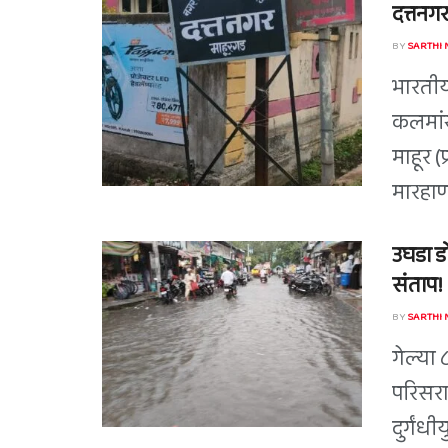
दत्तनगर
BY
SARTHI
भारतीय
कलमां
माहूर 
मारहाणी
उघडा ड
संताप!
BY
SARTHI
गेल्या 
परिसरा
दुर्गंधी