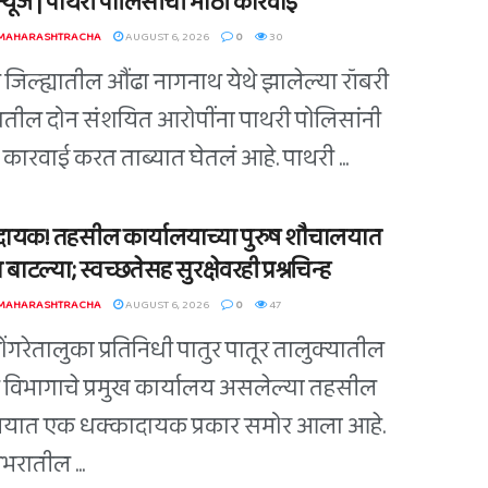
ग न्यूज | पाथरी पोलिसांची मोठी कारवाई
 MAHARASHTRACHA
AUGUST 6, 2026
0
30
ी जिल्ह्यातील औंढा नागनाथ येथे झालेल्या रॉबरी
ातील दोन संशयित आरोपींना पाथरी पोलिसांनी
कारवाई करत ताब्यात घेतलं आहे. पाथरी ...
ायक! तहसील कार्यालयाच्या पुरुष शौचालयात
 बाटल्या; स्वच्छतेसह सुरक्षेवरही प्रश्नचिन्ह
 MAHARASHTRACHA
AUGUST 6, 2026
0
47
डोंगरेतालुका प्रतिनिधी पातुर पातूर तालुक्यातील
विभागाचे प्रमुख कार्यालय असलेल्या तहसील
लयात एक धक्कादायक प्रकार समोर आला आहे.
भरातील ...