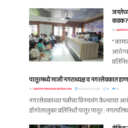
जनतेच्य
कडक तं
BY
SARTHI
" कामा
आरोग्य
प्रतिन
पातूरमध्ये माजी नगराध्यक्ष व नगरसेवकात हाण
BY
SARTHI MAHARASHTRACHA
AUGUST 6, 2026
0
13
नगरसेवकाच्या पत्नीचा विनयभंग केल्याचा आरोप
डोंगरेतालुका प्रतिनिधी पातुर पातूर : नगरपर