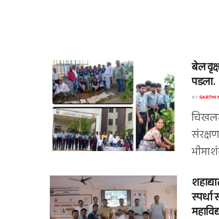
बेल वृक
पडला.
BY
SARTHI
चिखलगा
संरक्षण
भीमाशंक
शहाद्या
स्पर्धा 
महाविद्