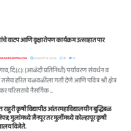
्षांचे वाटप आणि वृक्षारोपण कार्यक्रम उत्साहात पार
 MAHARASHTRACHA
AUGUST 8, 2026
0
15
व, दि.(८): (आळंदी प्रतिनिधी) पर्यावरण संवर्धन व
 तसेच हरित चळवळीला गती देणे आणि पवित्र श्री क्षेत्र
र परिसराचे नैसर्गिक ...
त राहुरी कृषी विद्यापीठ आंतरमहाविद्यालयीन बुद्धिबळ
संपन्न; मुलांमध्ये जैनपूर तर मुलींमध्ये कोल्हापूर कृषी
यालय विजेते.