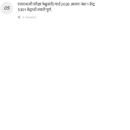
एस.एस.सी.परीक्षा फेब्रुवारी/ मार्च 2026 आजरा नंबर 1 केंद्र
5301 केंद्राची तयारी पूर्ण.
0 SHARES