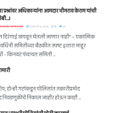
ा प्रश्नांवर अधिकाऱ्यांना आमदार भीमराव केराम यांची
बी….!
 MAHARASHTRACHA
AUGUST 6, 2026
0
30
त दिरंगाई खपवून घेतली जाणार नाही" – एकात्मिक
वर्धिनी समितीच्या बैठकीत स्पष्ट इशारा माहूर
िधी - किनवट पंचायत समिती ...
ामारी
; दोन्ही गटांकडून पोलिसांत तक्रारीप्रमोद
िषद निवडणुकीचे निकाल जाहीर होऊन काही ...