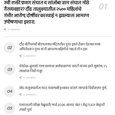
स्त्री शक्ती प्रभाग संघात व सांजोबा ग्राम संघात मोठे
गैरव्यवहार? दौंड तालुक्यातील २५०० महिलांचे
गंभीर आरोप; दोषींवर कारवाई न झाल्यास आमरण
उपोषणाचा इशारा.
0 SHARES
दौंड बोरीपारधी बोरमलनाथ मंदिरातील गुरव झाले हैवान देवस्थानच्या
जमिनीवरून गुरव यांनी आपल्या बहिणीचे पाडले तीन दात
0 SHARES
येरंडोळ-बुजवडे रस्ता कामाचा अशोकअण्णा चराटी यांच्या हस्ते शुभारंभ; २५
लाखांचा निधी मंजूर
0 SHARES
खेड तालुक्यातील गडद गावामध्ये इश्काच चांदणं गाण्याचे चित्रीकरण पूर्ण..
0 SHARES
एस.एस.सी.परीक्षा फेब्रुवारी/ मार्च 2026 आजरा नंबर 1 केंद्र 5301 केंद्राची
तयारी पूर्ण.