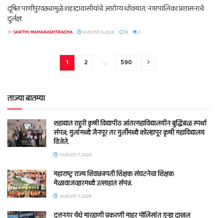
दूषित पाणीपुरवठ्यामुळे शहादावासीयांचे आरोग्य धोक्यात; नगरपालिका प्रशासनाचे
दुर्लक्ष.
BY
SARTHI MAHARASHTRACHA
AUGUST 6, 2026
0
2
1
2
…
590
ताज्या बातम्या
शहाद्यात राहुरी कृषी विद्यापीठ आंतरमहाविद्यालयीन बुद्धिबळ स्पर्धा
संपन्न; मुलांमध्ये जैनपूर तर मुलींमध्ये कोल्हापूर कृषी महाविद्यालय
विजेते.
AUGUST 7, 2026
महाराष्ट्र राज्य शिवछत्रपती शिक्षक संघटनेचा शिक्षक
मेळावाजव्हारमध्ये उत्साहात संपन्न.
AUGUST 7, 2026
दत्तनगर येथे मारहाणी प्रकरणी माहूर पोलिसांत गुन्हा दाखल