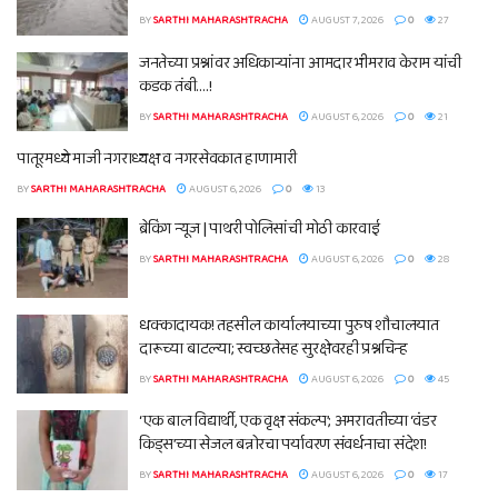
BY
SARTHI MAHARASHTRACHA
AUGUST 7, 2026
0
27
जनतेच्या प्रश्नांवर अधिकाऱ्यांना आमदार भीमराव केराम यांची
कडक तंबी….!
BY
SARTHI MAHARASHTRACHA
AUGUST 6, 2026
0
21
पातूरमध्ये माजी नगराध्यक्ष व नगरसेवकात हाणामारी
BY
SARTHI MAHARASHTRACHA
AUGUST 6, 2026
0
13
ब्रेकिंग न्यूज | पाथरी पोलिसांची मोठी कारवाई
BY
SARTHI MAHARASHTRACHA
AUGUST 6, 2026
0
28
धक्कादायक! तहसील कार्यालयाच्या पुरुष शौचालयात
दारूच्या बाटल्या; स्वच्छतेसह सुरक्षेवरही प्रश्नचिन्ह
BY
SARTHI MAHARASHTRACHA
AUGUST 6, 2026
0
45
‘एक बाल विद्यार्थी, एक वृक्ष संकल्प’; अमरावतीच्या ‘वंडर
किड्स’च्या सेजल बन्नोरचा पर्यावरण संवर्धनाचा संदेश!
BY
SARTHI MAHARASHTRACHA
AUGUST 6, 2026
0
17