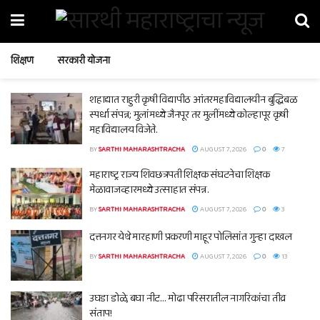
शिक्षण
सरकारी योजना
शहाद्यात राहुरी कृषी विद्यापीठ आंतरमहाविद्यालयीन बुद्धिबळ
स्पर्धा संपन्न; मुलांमध्ये जैनपूर तर मुलींमध्ये कोल्हापूर कृषी
महाविद्यालय विजेते.
BY
SARTHI MAHARASHTRACHA
AUGUST 7, 2026
0
7
महाराष्ट्र राज्य शिवछत्रपती शिक्षक संघटनेचा शिक्षक
मेळावाजव्हारमध्ये उत्साहात संपन्न.
BY
SARTHI MAHARASHTRACHA
AUGUST 7, 2026
0
3
दत्तनगर येथे मारहाणी प्रकरणी माहूर पोलिसांत गुन्हा दाखल
BY
SARTHI MAHARASHTRACHA
AUGUST 7, 2026
0
13
उघडा डोळे, बघा नीट… मोढा परिसरातील नागरिकांचा तीव्र
संताप!