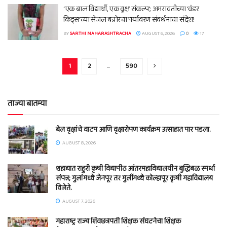
‘एक बाल विद्यार्थी, एक वृक्ष संकल्प’; अमरावतीच्या ‘वंडर
किड्स’च्या सेजल बन्नोरचा पर्यावरण संवर्धनाचा संदेश!
BY
SARTHI MAHARASHTRACHA
AUGUST 6, 2026
0
17
1
2
…
590
ताज्या बातम्या
बेल वृक्षांचे वाटप आणि वृक्षारोपण कार्यक्रम उत्साहात पार पडला.
AUGUST 8, 2026
शहाद्यात राहुरी कृषी विद्यापीठ आंतरमहाविद्यालयीन बुद्धिबळ स्पर्धा
संपन्न; मुलांमध्ये जैनपूर तर मुलींमध्ये कोल्हापूर कृषी महाविद्यालय
विजेते.
AUGUST 7, 2026
महाराष्ट्र राज्य शिवछत्रपती शिक्षक संघटनेचा शिक्षक