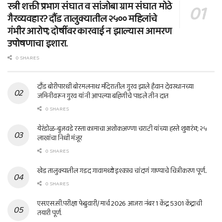
स्त्री शक्ती प्रभाग संघात व सांजोबा ग्राम संघात मोठे
गैरव्यवहार? दौंड तालुक्यातील २५०० महिलांचे
गंभीर आरोप; दोषींवर कारवाई न झाल्यास आमरण
उपोषणाचा इशारा.
0 SHARES
दौंड बोरीपारधी बोरमलनाथ मंदिरातील गुरव झाले हैवान देवस्थानच्या
जमिनीवरून गुरव यांनी आपल्या बहिणीचे पाडले तीन दात
0 SHARES
येरंडोळ-बुजवडे रस्ता कामाचा अशोकअण्णा चराटी यांच्या हस्ते शुभारंभ; २५
लाखांचा निधी मंजूर
0 SHARES
खेड तालुक्यातील गडद गावामध्ये इश्काच चांदणं गाण्याचे चित्रीकरण पूर्ण..
0 SHARES
एस.एस.सी.परीक्षा फेब्रुवारी/ मार्च 2026 आजरा नंबर 1 केंद्र 5301 केंद्राची
तयारी पूर्ण.