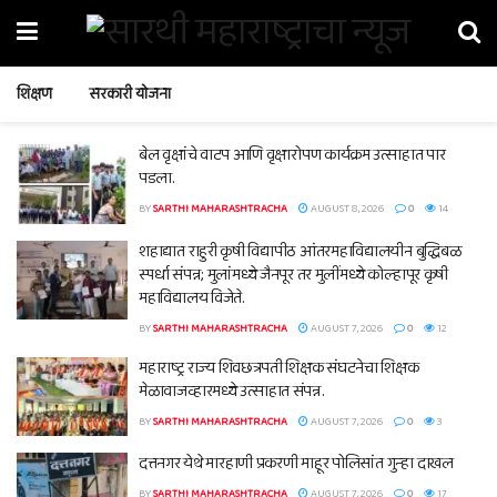
शिक्षण
सरकारी योजना
बेल वृक्षांचे वाटप आणि वृक्षारोपण कार्यक्रम उत्साहात पार
पडला.
BY
SARTHI MAHARASHTRACHA
AUGUST 8, 2026
0
14
शहाद्यात राहुरी कृषी विद्यापीठ आंतरमहाविद्यालयीन बुद्धिबळ
स्पर्धा संपन्न; मुलांमध्ये जैनपूर तर मुलींमध्ये कोल्हापूर कृषी
महाविद्यालय विजेते.
BY
SARTHI MAHARASHTRACHA
AUGUST 7, 2026
0
12
महाराष्ट्र राज्य शिवछत्रपती शिक्षक संघटनेचा शिक्षक
मेळावाजव्हारमध्ये उत्साहात संपन्न.
BY
SARTHI MAHARASHTRACHA
AUGUST 7, 2026
0
3
दत्तनगर येथे मारहाणी प्रकरणी माहूर पोलिसांत गुन्हा दाखल
BY
SARTHI MAHARASHTRACHA
AUGUST 7, 2026
0
17