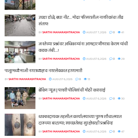
उघडा डोळे, बघा नीट… मोढा परिसरातील नागरिकांचा तीव्र
संताप!
BY
SARTHI MAHARASHTRACHA
AUGUST 7, 2026
0
41
जनतेच्या प्रश्नांवर अधिकाऱ्यांना आमदार भीमराव केराम यांची
कडक तंबी….!
BY
SARTHI MAHARASHTRACHA
AUGUST 6, 2026
0
29
पातूरमध्ये माजी नगराध्यक्ष व नगरसेवकात हाणामारी
BY
SARTHI MAHARASHTRACHA
AUGUST 6, 2026
0
13
ब्रेकिंग न्यूज | पाथरी पोलिसांची मोठी कारवाई
BY
SARTHI MAHARASHTRACHA
AUGUST 6, 2026
0
30
धक्कादायक! तहसील कार्यालयाच्या पुरुष शौचालयात
दारूच्या बाटल्या; स्वच्छतेसह सुरक्षेवरही प्रश्नचिन्ह
BY
SARTHI MAHARASHTRACHA
AUGUST 6, 2026
0
47