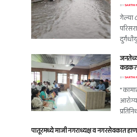
BY
SARTHI
गेल्या 
परिसरा
दुर्गंधी
जनतेच्य
कडक तं
BY
SARTHI
" कामा
आरोग्य
प्रतिन
पातूरमध्ये माजी नगराध्यक्ष व नगरसेवकात हाण