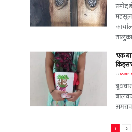
प्रमोद 
महसूल 
कार्या
तालुका
‘एक बाल
किड्स’च
BY
SARTHI
बुधवारा
बालवया
अमरावती
1
2