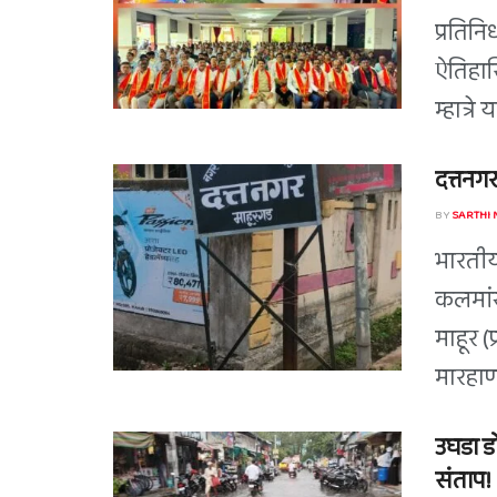
प्रतिन
ऐतिहास
म्हात्र
दत्तनगर
BY
SARTHI
भारतीय
कलमां
माहूर 
मारहाणी
उघडा ड
संताप!