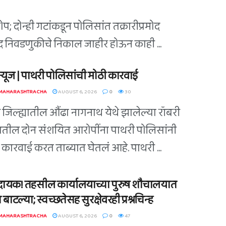
; दोन्ही गटांकडून पोलिसांत तक्रारीप्रमोद
िषद निवडणुकीचे निकाल जाहीर होऊन काही ...
ग न्यूज | पाथरी पोलिसांची मोठी कारवाई
 MAHARASHTRACHA
AUGUST 6, 2026
0
30
ी जिल्ह्यातील औंढा नागनाथ येथे झालेल्या रॉबरी
ातील दोन संशयित आरोपींना पाथरी पोलिसांनी
कारवाई करत ताब्यात घेतलं आहे. पाथरी ...
ायक! तहसील कार्यालयाच्या पुरुष शौचालयात
 बाटल्या; स्वच्छतेसह सुरक्षेवरही प्रश्नचिन्ह
 MAHARASHTRACHA
AUGUST 6, 2026
0
47