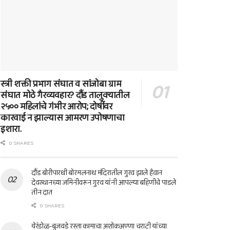
स्त्री शक्ती प्रभाग संघात व सांजोबा ग्राम
संघात मोठे गैरव्यवहार? दौंड तालुक्यातील
२५०० महिलांचे गंभीर आरोप; दोषींवर
कारवाई न झाल्यास आमरण उपोषणाचा
इशारा.
0 SHARES
दौंड बोरीपारधी बोरमलनाथ मंदिरातील गुरव झाले हैवान
देवस्थानच्या जमिनीवरून गुरव यांनी आपल्या बहिणीचे पाडले
तीन दात
0 SHARES
येरंडोळ-बुजवडे रस्ता कामाचा अशोकअण्णा चराटी यांच्या