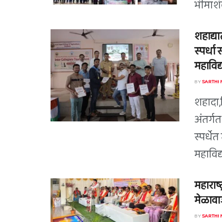
भीमाशंक
शहाद्या
स्पर्धा 
महाविद्
BY
SARTHI
शहादा,द
अंतर्ग
स्पर्धे
महाविद्
महाराष्
मेळावाज
BY
SARTHI