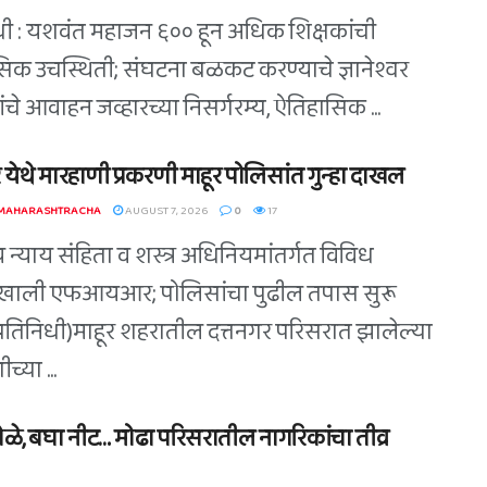
िधी : यशवंत महाजन ६०० हून अधिक शिक्षकांची
िक उचस्थिती; संघटना बळकट करण्याचे ज्ञानेश्वर
े यांचे आवाहन जव्हारच्या निसर्गरम्य, ऐतिहासिक ...
 येथे मारहाणी प्रकरणी माहूर पोलिसांत गुन्हा दाखल
 MAHARASHTRACHA
AUGUST 7, 2026
0
17
 न्याय संहिता व शस्त्र अधिनियमांतर्गत विविध
खाली एफआयआर; पोलिसांचा पुढील तपास सुरू
(प्रतिनिधी)माहूर शहरातील दत्तनगर परिसरात झालेल्या
च्या ...
ोळे, बघा नीट… मोढा परिसरातील नागरिकांचा तीव्र