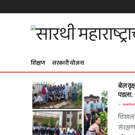
शिक्षण
सरकारी योजना
बेल वृक
पडला.
BY
SARTHI
चिखलगा
संरक्षण