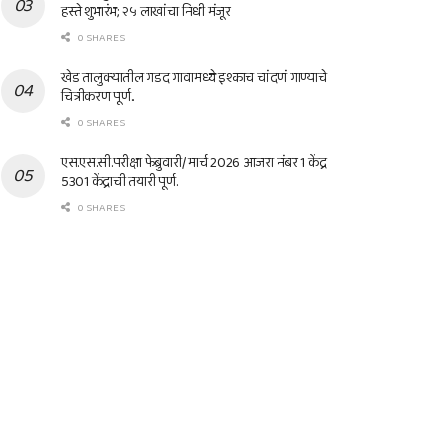
हस्ते शुभारंभ; २५ लाखांचा निधी मंजूर
0 SHARES
खेड तालुक्यातील गडद गावामध्ये इश्काच चांदणं गाण्याचे
चित्रीकरण पूर्ण..
0 SHARES
एस.एस.सी.परीक्षा फेब्रुवारी/ मार्च 2026 आजरा नंबर 1 केंद्र
5301 केंद्राची तयारी पूर्ण.
0 SHARES