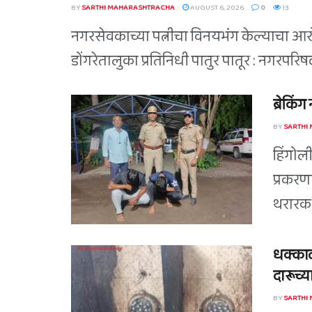
BY
SARTHI MAHARASHTRACHA
AUGUST 6, 2026
0
13
नगरसेवकाच्या पत्नीचा विनयभंग केल्याचा आरोप
डोंगरेतालुका प्रतिनिधी पातुर पातूर : नगरपर
ब्रेकिं
BY
SARTHI
हिंगोल
प्रकरण
थरारक 
धक्काद
दारूच्या
BY
SARTHI