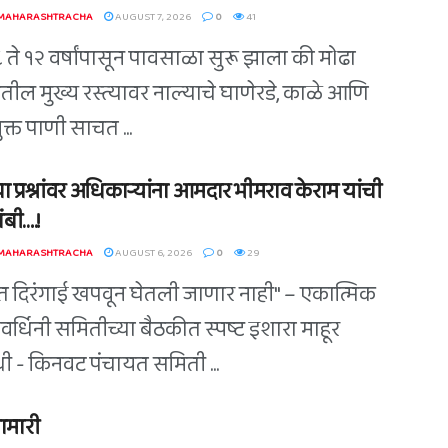
 MAHARASHTRACHA
AUGUST 7, 2026
0
41
८ ते १२ वर्षांपासून पावसाळा सुरू झाला की मोढा
तील मुख्य रस्त्यावर नाल्याचे घाणेरडे, काळे आणि
युक्त पाणी साचत ...
ा प्रश्नांवर अधिकाऱ्यांना आमदार भीमराव केराम यांची
बी….!
 MAHARASHTRACHA
AUGUST 6, 2026
0
29
त दिरंगाई खपवून घेतली जाणार नाही" – एकात्मिक
वर्धिनी समितीच्या बैठकीत स्पष्ट इशारा माहूर
िधी - किनवट पंचायत समिती ...
ामारी