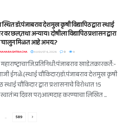
्थित डॉ.पंजाबराव देशमुख कृषी विद्यापिठ द्वारा स्थाई
 वर छल,तथा अन्याय। दोषीला विद्यापिठ प्रशासन द्वारा
 घालुन मिळत आहे अभय.?
 MAHARASHTRACHA
AUGUST 6, 2026
0
9
महाराष्ट्राचा'जि.प्रतिनिधी:पंजाबराव खाडे.तक्रारकर्ते:-
ुपाजी ईगळे.(स्थाई चौकिदार)डॉ.पंजाबराव देशमुख कृषी
िठ स्थाई चौकिदार द्वारा प्रशासनाचे विरोधात 15
स्वातंत्र्य दिवस पर)आत्मदाह करण्याचा लिखित ...
…
589