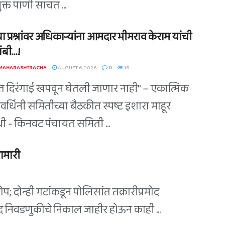
युक्त पाणी साचत ...
ा प्रश्नांवर अधिकाऱ्यांना आमदार भीमराव केराम यांची
बी….!
 MAHARASHTRACHA
AUGUST 6, 2026
0
18
त दिरंगाई खपवून घेतली जाणार नाही" – एकात्मिक
वर्धिनी समितीच्या बैठकीत स्पष्ट इशारा माहूर
िधी - किनवट पंचायत समिती ...
ामारी
; दोन्ही गटांकडून पोलिसांत तक्रारीप्रमोद
िषद निवडणुकीचे निकाल जाहीर होऊन काही ...