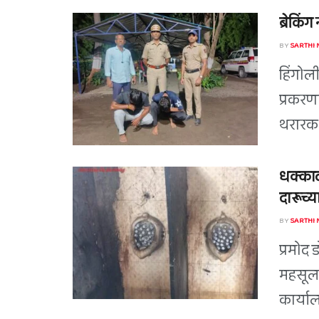
ब्रेकिं
BY
SARTHI
हिंगोल
प्रकरण
थरारक 
धक्काद
दारूच्या
BY
SARTHI
प्रमोद 
महसूल 
कार्या