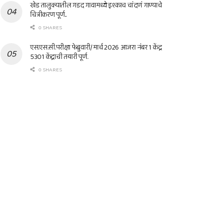
खेड तालुक्यातील गडद गावामध्ये इश्काच चांदणं गाण्याचे
चित्रीकरण पूर्ण..
0 SHARES
एस.एस.सी.परीक्षा फेब्रुवारी/ मार्च 2026 आजरा नंबर 1 केंद्र
5301 केंद्राची तयारी पूर्ण.
0 SHARES