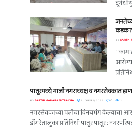
दुर्गंधी
जनतेच्य
कडक तं
BY
SARTHI
" कामा
आरोग्य
प्रतिन
पातूरमध्ये माजी नगराध्यक्ष व नगरसेवकात हाण
BY
SARTHI MAHARASHTRACHA
AUGUST 6, 2026
0
11
नगरसेवकाच्या पत्नीचा विनयभंग केल्याचा आरोप
डोंगरेतालुका प्रतिनिधी पातुर पातूर : नगरपर