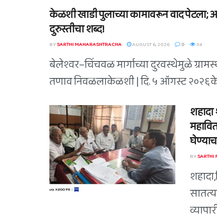
केळशी खाडी पुलाच्या कामावरून वाद पेटला;
दुरुस्तीचा शब्द!
BY
SARTHI MAHARASHTRACHA
AUGUST 6, 2026
0
34
बेलेश्वर–चिंचवळ मार्गाच्या दुरवस्थेमुळे ग्रामस्थ
तणाव निवळलाकेळशी | दि. ५ ऑगस्ट २०२६केळशी 
शहादा 
महावित
घेण्याच
BY
SARTHI
शहादा,
सातत्य
व्यापा