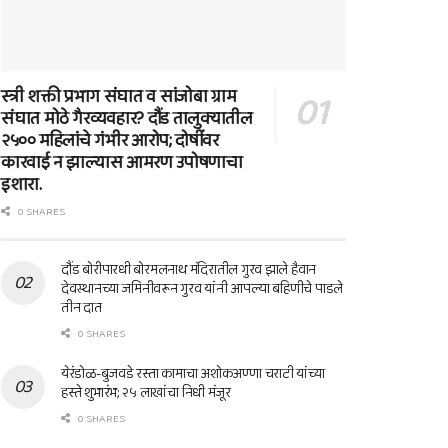
स्त्री शक्ती प्रभाग संघात व सांजोबा ग्राम
संघात मोठे गैरव्यवहार? दौंड तालुक्यातील
२५०० महिलांचे गंभीर आरोप; दोषींवर
कारवाई न झाल्यास आमरण उपोषणाचा
इशारा.
0 SHARES
दौंड बोरीपारधी बोरमलनाथ मंदिरातील गुरव झाले हैवान
देवस्थानच्या जमिनीवरून गुरव यांनी आपल्या बहिणीचे पाडले
तीन दात
0 SHARES
येरंडोळ-बुजवडे रस्ता कामाचा अशोकअण्णा चराटी यांच्या
हस्ते शुभारंभ; २५ लाखांचा निधी मंजूर
0 SHARES