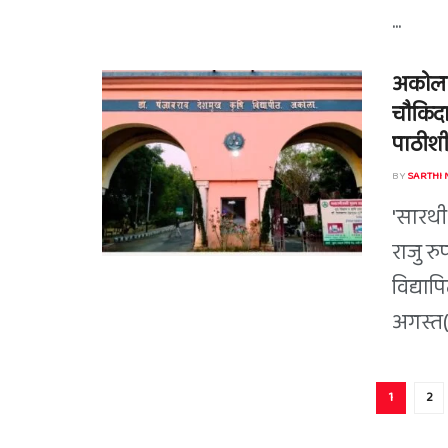
...
अकोला स
चौकिदार
पाठीशी
BY
SARTHI
'सारथी 
राजु र
विद्याप
अगस्त(
1
2