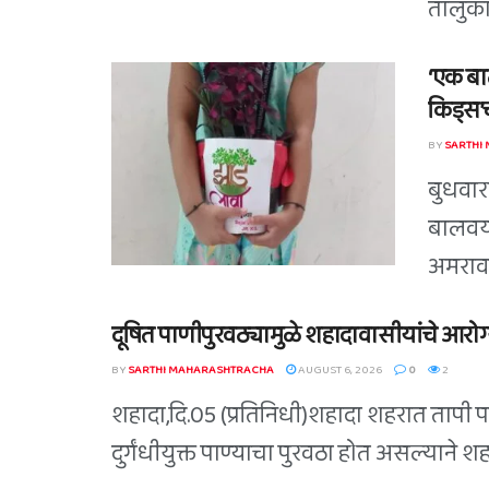
तालुका
‘एक बाल
किड्स’च
BY
SARTHI
बुधवारा
बालवया
अमरावती
दूषित पाणीपुरवठ्यामुळे शहादावासीयांचे आरोग्य
BY
SARTHI MAHARASHTRACHA
AUGUST 6, 2026
0
2
शहादा,दि.05 (प्रतिनिधी)शहादा शहरात तापी 
दुर्गंधीयुक्त पाण्याचा पुरवठा होत असल्याने 