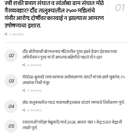
स्त्री शक्ती प्रभाग संघात व सांजोबा ग्राम संघात मोठे
गैरव्यवहार? दौंड तालुक्यातील २५०० महिलांचे
गंभीर आरोप; दोषींवर कारवाई न झाल्यास आमरण
उपोषणाचा इशारा.
0 SHARES
दौंड बोरीपारधी बोरमलनाथ मंदिरातील गुरव झाले हैवान देवस्थानच्या
जमिनीवरून गुरव यांनी आपल्या बहिणीचे पाडले तीन दात
0 SHARES
येरंडोळ-बुजवडे रस्ता कामाचा अशोकअण्णा चराटी यांच्या हस्ते शुभारंभ; २५
लाखांचा निधी मंजूर
0 SHARES
खेड तालुक्यातील गडद गावामध्ये इश्काच चांदणं गाण्याचे चित्रीकरण पूर्ण..
0 SHARES
एस.एस.सी.परीक्षा फेब्रुवारी/ मार्च 2026 आजरा नंबर 1 केंद्र 5301 केंद्राची
तयारी पूर्ण.