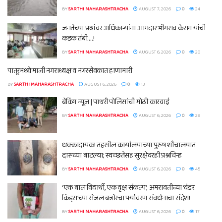
BY
SARTHI MAHARASHTRACHA
AUGUST 7, 2026
0
24
जनतेच्या प्रश्नांवर अधिकाऱ्यांना आमदार भीमराव केराम यांची
कडक तंबी….!
BY
SARTHI MAHARASHTRACHA
AUGUST 6, 2026
0
20
पातूरमध्ये माजी नगराध्यक्ष व नगरसेवकात हाणामारी
BY
SARTHI MAHARASHTRACHA
AUGUST 6, 2026
0
13
ब्रेकिंग न्यूज | पाथरी पोलिसांची मोठी कारवाई
BY
SARTHI MAHARASHTRACHA
AUGUST 6, 2026
0
28
धक्कादायक! तहसील कार्यालयाच्या पुरुष शौचालयात
दारूच्या बाटल्या; स्वच्छतेसह सुरक्षेवरही प्रश्नचिन्ह
BY
SARTHI MAHARASHTRACHA
AUGUST 6, 2026
0
45
‘एक बाल विद्यार्थी, एक वृक्ष संकल्प’; अमरावतीच्या ‘वंडर
किड्स’च्या सेजल बन्नोरचा पर्यावरण संवर्धनाचा संदेश!
BY
SARTHI MAHARASHTRACHA
AUGUST 6, 2026
0
17