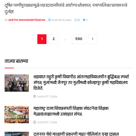
दूषित पाणीपुरवठ्यामुळे शहादावासीयांचे आरोग्य धोक्यात; नगरपालिका प्रशासनाचे
दुर्लक्ष.
BY
SARTHI MAHARASHTRACHA
AUGUST 6, 2026
0
2
1
2
…
590
ताज्या बातम्या
शहाद्यात राहुरी कृषी विद्यापीठ आंतरमहाविद्यालयीन बुद्धिबळ स्पर्धा
संपन्न; मुलांमध्ये जैनपूर तर मुलींमध्ये कोल्हापूर कृषी महाविद्यालय
विजेते.
AUGUST 7, 2026
महाराष्ट्र राज्य शिवछत्रपती शिक्षक संघटनेचा शिक्षक
मेळावाजव्हारमध्ये उत्साहात संपन्न.
AUGUST 7, 2026
दत्तनगर येथे मारहाणी प्रकरणी माहूर पोलिसांत गुन्हा दाखल