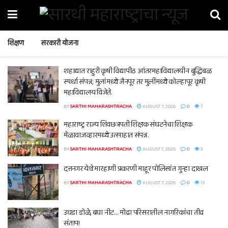
शिक्षण
सरकारी योजना
शहाद्यात राहुरी कृषी विद्यापीठ आंतरमहाविद्यालयीन बुद्धिबळ
स्पर्धा संपन्न; मुलांमध्ये जैनपूर तर मुलींमध्ये कोल्हापूर कृषी
महाविद्यालय विजेते.
BY
SARTHI MAHARASHTRACHA
AUGUST 7, 2026
0
7
महाराष्ट्र राज्य शिवछत्रपती शिक्षक संघटनेचा शिक्षक
मेळावाजव्हारमध्ये उत्साहात संपन्न.
BY
SARTHI MAHARASHTRACHA
AUGUST 7, 2026
0
3
दत्तनगर येथे मारहाणी प्रकरणी माहूर पोलिसांत गुन्हा दाखल
BY
SARTHI MAHARASHTRACHA
AUGUST 7, 2026
0
13
उघडा डोळे, बघा नीट… मोढा परिसरातील नागरिकांचा तीव्र
संताप!