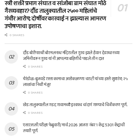
स्त्री शक्ती प्रभाग संघात व सांजोबा ग्राम संघात मोठे
गैरव्यवहार? दौंड तालुक्यातील २५०० महिलांचे
गंभीर आरोप; दोषींवर कारवाई न झाल्यास आमरण
उपोषणाचा इशारा.
0 SHARES
दौंड बोरीपारधी बोरमलनाथ मंदिरातील गुरव झाले हैवान देवस्थानच्या
जमिनीवरून गुरव यांनी आपल्या बहिणीचे पाडले तीन दात
0 SHARES
येरंडोळ-बुजवडे रस्ता कामाचा अशोकअण्णा चराटी यांच्या हस्ते शुभारंभ; २५
लाखांचा निधी मंजूर
0 SHARES
खेड तालुक्यातील गडद गावामध्ये इश्काच चांदणं गाण्याचे चित्रीकरण पूर्ण..
0 SHARES
एस.एस.सी.परीक्षा फेब्रुवारी/ मार्च 2026 आजरा नंबर 1 केंद्र 5301 केंद्राची
तयारी पूर्ण.