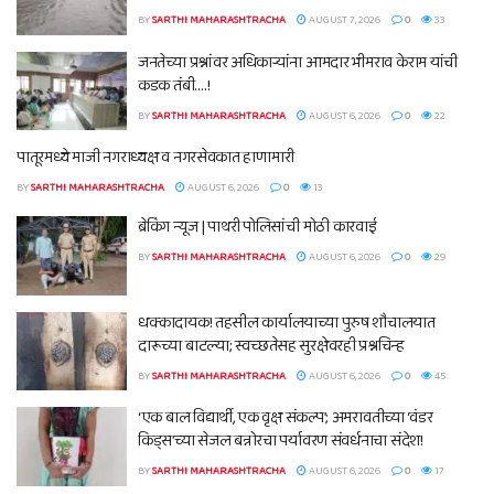
BY
SARTHI MAHARASHTRACHA
AUGUST 7, 2026
0
33
जनतेच्या प्रश्नांवर अधिकाऱ्यांना आमदार भीमराव केराम यांची
कडक तंबी….!
BY
SARTHI MAHARASHTRACHA
AUGUST 6, 2026
0
22
पातूरमध्ये माजी नगराध्यक्ष व नगरसेवकात हाणामारी
BY
SARTHI MAHARASHTRACHA
AUGUST 6, 2026
0
13
ब्रेकिंग न्यूज | पाथरी पोलिसांची मोठी कारवाई
BY
SARTHI MAHARASHTRACHA
AUGUST 6, 2026
0
29
धक्कादायक! तहसील कार्यालयाच्या पुरुष शौचालयात
दारूच्या बाटल्या; स्वच्छतेसह सुरक्षेवरही प्रश्नचिन्ह
BY
SARTHI MAHARASHTRACHA
AUGUST 6, 2026
0
45
‘एक बाल विद्यार्थी, एक वृक्ष संकल्प’; अमरावतीच्या ‘वंडर
किड्स’च्या सेजल बन्नोरचा पर्यावरण संवर्धनाचा संदेश!
BY
SARTHI MAHARASHTRACHA
AUGUST 6, 2026
0
17