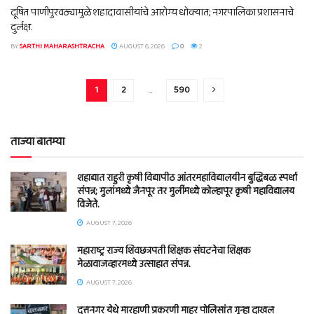
दूषित पाणीपुरवठ्यामुळे शहादावासीयांचे आरोग्य धोक्यात; नगरपालिका प्रशासनाचे
दुर्लक्ष.
BY
SARTHI MAHARASHTRACHA
AUGUST 6, 2026
0
2
1
2
…
590
ताज्या बातम्या
शहाद्यात राहुरी कृषी विद्यापीठ आंतरमहाविद्यालयीन बुद्धिबळ स्पर्धा
संपन्न; मुलांमध्ये जैनपूर तर मुलींमध्ये कोल्हापूर कृषी महाविद्यालय
विजेते.
AUGUST 7, 2026
महाराष्ट्र राज्य शिवछत्रपती शिक्षक संघटनेचा शिक्षक
मेळावाजव्हारमध्ये उत्साहात संपन्न.
AUGUST 7, 2026
दत्तनगर येथे मारहाणी प्रकरणी माहूर पोलिसांत गुन्हा दाखल