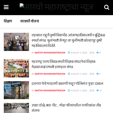
शिक्षण
सरकारी योजना
शहाद्यात राहुरी कृषी विद्यापीठ आंतरमहाविद्यालयीन बुद्धिबळ
स्पर्धा संपन्न; मुलांमध्ये जैनपूर तर मुलींमध्ये कोल्हापूर कृषी
महाविद्यालय विजेते.
BY
SARTHI MAHARASHTRACHA
AUGUST 7, 2026
0
9
महाराष्ट्र राज्य शिवछत्रपती शिक्षक संघटनेचा शिक्षक
मेळावाजव्हारमध्ये उत्साहात संपन्न.
BY
SARTHI MAHARASHTRACHA
AUGUST 7, 2026
0
3
दत्तनगर येथे मारहाणी प्रकरणी माहूर पोलिसांत गुन्हा दाखल
BY
SARTHI MAHARASHTRACHA
AUGUST 7, 2026
0
14
उघडा डोळे, बघा नीट… मोढा परिसरातील नागरिकांचा तीव्र
संताप!