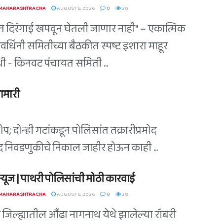
 MAHARASHTRACHA
AUGUST 6, 2026
0
20
त दिरंगाई खपवून घेतली जाणार नाही" – एकात्मिक
वर्धिनी समितीच्या बैठकीत स्पष्ट इशारा माहूर
िधी - किनवट पंचायत समिती ...
ामारी
; दोन्ही गटांकडून पोलिसांत तक्रारीप्रमोद
िषद निवडणुकीचे निकाल जाहीर होऊन काही ...
ग न्यूज | पाथरी पोलिसांची मोठी कारवाई
 MAHARASHTRACHA
AUGUST 6, 2026
0
28
ी जिल्ह्यातील औंढा नागनाथ येथे झालेल्या रॉबरी