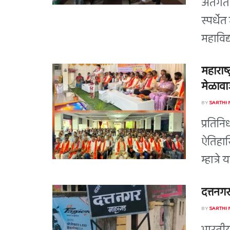
अंतर्ग
स्पर्धे
महाविद्
महाराष्
मेळावाज
BY
SARTHI
प्रतिन
ऐतिहास
म्हात्र
दत्तनगर
BY
SARTHI