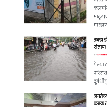
भारतीय
कलमां
माहूर 
मारहाणी
उघडा ड
संताप!
BY
SARTHI
गेल्या 
परिसरा
दुर्गंधी
जनतेच्य
कडक तं