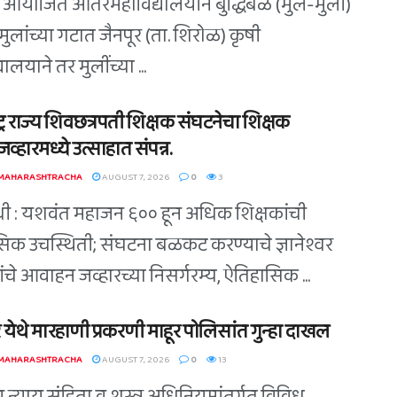
त आयोजित आंतरमहाविद्यालयीन बुद्धिबळ (मुले-मुली)
त मुलांच्या गटात जैनपूर (ता. शिरोळ) कृषी
यालयाने तर मुलींच्या ...
ट्र राज्य शिवछत्रपती शिक्षक संघटनेचा शिक्षक
व्हारमध्ये उत्साहात संपन्न.
 MAHARASHTRACHA
AUGUST 7, 2026
0
3
िधी : यशवंत महाजन ६०० हून अधिक शिक्षकांची
िक उचस्थिती; संघटना बळकट करण्याचे ज्ञानेश्वर
े यांचे आवाहन जव्हारच्या निसर्गरम्य, ऐतिहासिक ...
 येथे मारहाणी प्रकरणी माहूर पोलिसांत गुन्हा दाखल
 MAHARASHTRACHA
AUGUST 7, 2026
0
13