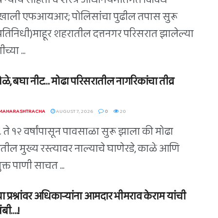
 न्याय संहिता व शस्त्र अधिनियमांतर्गत विविध
खाली एफआयआर; पोलिसांचा पुढील तपास सुरू
(प्रतिनिधी)माहूर शहरातील दत्तनगर परिसरात झालेल्या
च्या ...
ोळे, बघा नीट… मोढा परिसरातील नागरिकांचा तीव्र
 MAHARASHTRACHA
AUGUST 7, 2026
0
20
८ ते १२ वर्षांपासून पावसाळा सुरू झाला की मोढा
तील मुख्य रस्त्यावर नाल्याचे घाणेरडे, काळे आणि
युक्त पाणी साचत ...
ा प्रश्नांवर अधिकाऱ्यांना आमदार भीमराव केराम यांची
बी….!