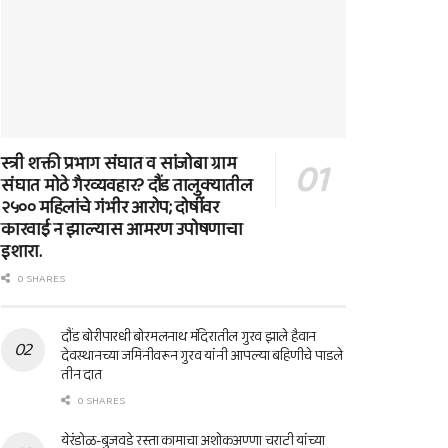
स्त्री शक्ती प्रभाग संघात व सांजोबा ग्राम
संघात मोठे गैरव्यवहार? दौंड तालुक्यातील
२५०० महिलांचे गंभीर आरोप; दोषींवर
कारवाई न झाल्यास आमरण उपोषणाचा
इशारा.
0 SHARES
दौंड बोरीपारधी बोरमलनाथ मंदिरातील गुरव झाले हैवान
देवस्थानच्या जमिनीवरून गुरव यांनी आपल्या बहिणीचे पाडले
तीन दात
0 SHARES
येरंडोळ-बुजवडे रस्ता कामाचा अशोकअण्णा चराटी यांच्या