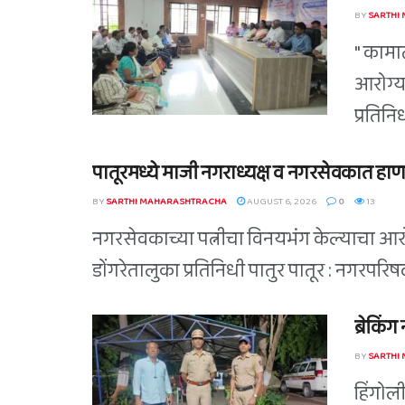
BY
SARTHI
" कामा
आरोग्य
प्रतिन
पातूरमध्ये माजी नगराध्यक्ष व नगरसेवकात हाण
BY
SARTHI MAHARASHTRACHA
AUGUST 6, 2026
0
13
नगरसेवकाच्या पत्नीचा विनयभंग केल्याचा आरोप
डोंगरेतालुका प्रतिनिधी पातुर पातूर : नगरपर
ब्रेकिं
BY
SARTHI
हिंगोल