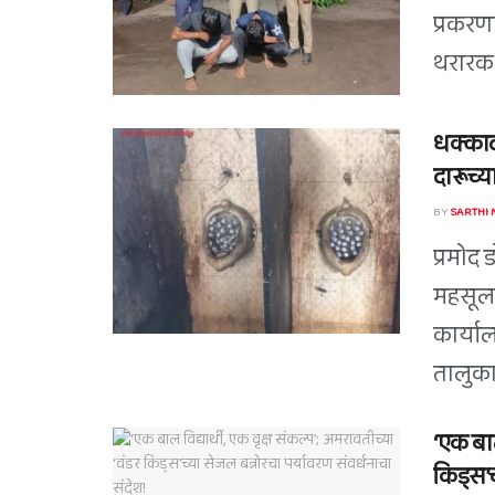
प्रकरण
थरारक 
धक्काद
दारूच्या
BY
SARTHI
प्रमोद 
महसूल 
कार्या
तालुका
‘एक बाल
किड्स’च