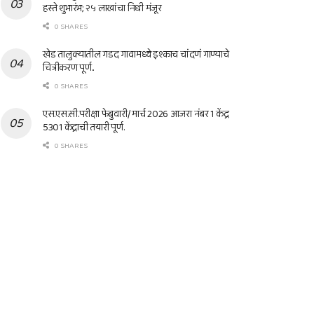
हस्ते शुभारंभ; २५ लाखांचा निधी मंजूर
0 SHARES
खेड तालुक्यातील गडद गावामध्ये इश्काच चांदणं गाण्याचे
चित्रीकरण पूर्ण..
0 SHARES
एस.एस.सी.परीक्षा फेब्रुवारी/ मार्च 2026 आजरा नंबर 1 केंद्र
5301 केंद्राची तयारी पूर्ण.
0 SHARES