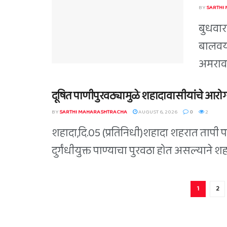
BY
SARTHI
बुधवारा
बालवया
अमरावती
दूषित पाणीपुरवठ्यामुळे शहादावासीयांचे आरोग्य
BY
SARTHI MAHARASHTRACHA
AUGUST 6, 2026
0
2
शहादा,दि.05 (प्रतिनिधी)शहादा शहरात तापी 
दुर्गंधीयुक्त पाण्याचा पुरवठा होत असल्याने 
1
2