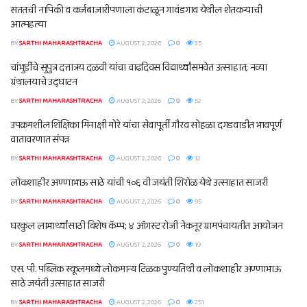
सततची नापिकी व कर्जबाजारीपणाला कंटाळून गावंडगाव येथील शेतकऱ्याची
आत्महत्या
BY
SARTHI MAHARASHTRACHA
AUGUST 2, 2026
0
35
चांभुर्डीचे सुपुत्र दत्तात्रय दळवी यांचा वाढदिवस विद्यार्थ्यांसमवेत उत्साहात; नव्या
ग्रंथालयाचे उद्घाटन
BY
SARTHI MAHARASHTRACHA
AUGUST 2, 2026
0
52
उपक्रमशील शिक्षिका मिनाक्षी मोरे यांचा सेवापूर्ती गौरव सोहळा दगडवाडीत भावपूर्ण
वातावरणात संपन्न
BY
SARTHI MAHARASHTRACHA
AUGUST 2, 2026
0
12
लोकशाहीर अण्णाभाऊ साठे यांची १०६ वी जयंती शिरोळ येथे उत्साहात साजरी
BY
SARTHI MAHARASHTRACHA
AUGUST 2, 2026
0
95
घरकुल लाभार्थ्यांसाठी विशेष कॅम्प; ४ ऑगस्ट रोजी नेकनूर ग्रामपंचायतीत आयोजन
BY
SARTHI MAHARASHTRACHA
AUGUST 2, 2026
0
19
एस. पी. पब्लिक स्कूलमध्ये लोकमान्य टिळक पुण्यतिथी व लोकशाहीर अण्णाभाऊ
साठे जयंती उत्साहात साजरी
BY
SARTHI MAHARASHTRACHA
AUGUST 2, 2026
0
251