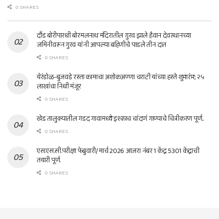
0 SHARES
दौंड बोरीपारधी बोरमलनाथ मंदिरातील गुरव झाले हैवान देवस्थानच्या
जमिनीवरून गुरव यांनी आपल्या बहिणीचे पाडले तीन दात
0 SHARES
येरंडोळ-बुजवडे रस्ता कामाचा अशोकअण्णा चराटी यांच्या हस्ते शुभारंभ; २५
लाखांचा निधी मंजूर
0 SHARES
खेड तालुक्यातील गडद गावामध्ये इश्काच चांदणं गाण्याचे चित्रीकरण पूर्ण..
0 SHARES
एस.एस.सी.परीक्षा फेब्रुवारी/ मार्च 2026 आजरा नंबर 1 केंद्र 5301 केंद्राची
तयारी पूर्ण.
0 SHARES