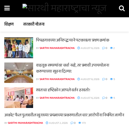
शिक्षण
सरकारी योजना
पिंपळगावच्या अनिरुद्ध याने पटकावला प्रथम क्रमांक
BY
SARTHI MAHARASHTRACHA
AUGUST 6, 2026
0
2
वाहतूक समस्यांवर चर्चा नव्हे, तर प्रभावी उपाययोजना
करण्याच्या सूचना दिल्या:
BY
SARTHI MAHARASHTRACHA
AUGUST 6, 2026
0
5
स्वतःचा दृष्टिकोन आपले वर्तन ठरवतो !
BY
SARTHI MAHARASHTRACHA
AUGUST 6, 2026
0
5
अकोट फैल पुलावरील खुनाच्या प्रयत्नाच्या प्रकरणातील चार आरोपींना नियमित जामीन
BY
SARTHI MAHARASHTRACHA
AUGUST 2, 2026
0
173