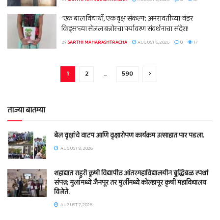
‘एक बाल विद्यार्थी, एक वृक्ष संकल्प’; अमरावतीच्या ‘वंडर
किड्स’च्या सेजल बन्नोरचा पर्यावरण संवर्धनाचा संदेश!
BY
SARTHI MAHARASHTRACHA
AUGUST 6, 2026
0
17
1
2
…
590
ताज्या बातम्या
बेल वृक्षांचे वाटप आणि वृक्षारोपण कार्यक्रम उत्साहात पार पडला.
AUGUST 8, 2026
शहाद्यात राहुरी कृषी विद्यापीठ आंतरमहाविद्यालयीन बुद्धिबळ स्पर्धा
संपन्न; मुलांमध्ये जैनपूर तर मुलींमध्ये कोल्हापूर कृषी महाविद्यालय
विजेते.
AUGUST 7, 2026