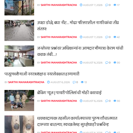
BY
SARTHI MAHARASHTRACHA
AUGUST 7, 2026
0
17
उघडा डोळे, बघा नीट… मोढा परिसरातील नागरिकांचा तीव्र
संताप!
BY
SARTHI MAHARASHTRACHA
AUGUST 7, 2026
0
42
जनतेच्या प्रश्नांवर अधिकाऱ्यांना आमदार भीमराव केराम यांची
कडक तंबी….!
BY
SARTHI MAHARASHTRACHA
AUGUST 6, 2026
0
30
पातूरमध्ये माजी नगराध्यक्ष व नगरसेवकात हाणामारी
BY
SARTHI MAHARASHTRACHA
AUGUST 6, 2026
0
13
ब्रेकिंग न्यूज | पाथरी पोलिसांची मोठी कारवाई
BY
SARTHI MAHARASHTRACHA
AUGUST 6, 2026
0
30
धक्कादायक! तहसील कार्यालयाच्या पुरुष शौचालयात
दारूच्या बाटल्या; स्वच्छतेसह सुरक्षेवरही प्रश्नचिन्ह
BY
SARTHI MAHARASHTRACHA
AUGUST 6, 2026
0
47