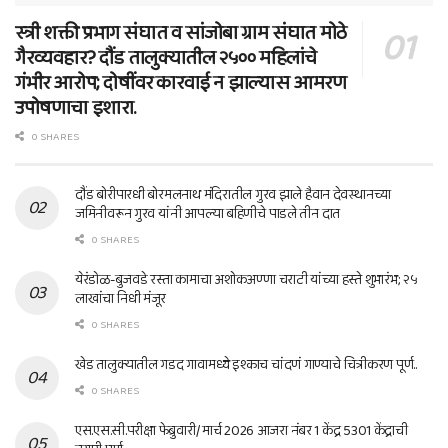
स्त्री शक्ती प्रभाग संघात व सांजोबा ग्राम संघात मोठे
गैरव्यवहार? दौंड तालुक्यातील २५०० महिलांचे
गंभीर आरोप; दोषींवर कारवाई न झाल्यास आमरण
उपोषणाचा इशारा.
0 SHARES
दौंड बोरीपारधी बोरमलनाथ मंदिरातील गुरव झाले हैवान देवस्थानच्या
जमिनीवरून गुरव यांनी आपल्या बहिणीचे पाडले तीन दात
0 SHARES
येरंडोळ-बुजवडे रस्ता कामाचा अशोकअण्णा चराटी यांच्या हस्ते शुभारंभ; २५
लाखांचा निधी मंजूर
0 SHARES
खेड तालुक्यातील गडद गावामध्ये इश्काच चांदणं गाण्याचे चित्रीकरण पूर्ण..
0 SHARES
एस.एस.सी.परीक्षा फेब्रुवारी/ मार्च 2026 आजरा नंबर 1 केंद्र 5301 केंद्राची