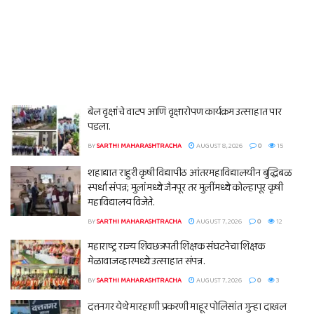
बेल वृक्षांचे वाटप आणि वृक्षारोपण कार्यक्रम उत्साहात पार
पडला.
BY
SARTHI MAHARASHTRACHA
AUGUST 8, 2026
0
15
शहाद्यात राहुरी कृषी विद्यापीठ आंतरमहाविद्यालयीन बुद्धिबळ
स्पर्धा संपन्न; मुलांमध्ये जैनपूर तर मुलींमध्ये कोल्हापूर कृषी
महाविद्यालय विजेते.
BY
SARTHI MAHARASHTRACHA
AUGUST 7, 2026
0
12
महाराष्ट्र राज्य शिवछत्रपती शिक्षक संघटनेचा शिक्षक
मेळावाजव्हारमध्ये उत्साहात संपन्न.
BY
SARTHI MAHARASHTRACHA
AUGUST 7, 2026
0
3
दत्तनगर येथे मारहाणी प्रकरणी माहूर पोलिसांत गुन्हा दाखल