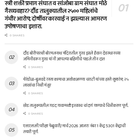
स्त्री शक्ती प्रभाग संघात व सांजोबा ग्राम संघात मोठे
गैरव्यवहार? दौंड तालुक्यातील २५०० महिलांचे
गंभीर आरोप; दोषींवर कारवाई न झाल्यास आमरण
उपोषणाचा इशारा.
0 SHARES
दौंड बोरीपारधी बोरमलनाथ मंदिरातील गुरव झाले हैवान देवस्थानच्या
जमिनीवरून गुरव यांनी आपल्या बहिणीचे पाडले तीन दात
0 SHARES
येरंडोळ-बुजवडे रस्ता कामाचा अशोकअण्णा चराटी यांच्या हस्ते शुभारंभ; २५
लाखांचा निधी मंजूर
0 SHARES
खेड तालुक्यातील गडद गावामध्ये इश्काच चांदणं गाण्याचे चित्रीकरण पूर्ण..
0 SHARES
एस.एस.सी.परीक्षा फेब्रुवारी/ मार्च 2026 आजरा नंबर 1 केंद्र 5301 केंद्राची
तयारी पूर्ण.