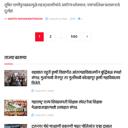
दूषित पाणीपुरवठ्यामुळे शहादावासीयांचे आरोग्य धोक्यात; नगरपालिका प्रशासनाचे
दुर्लक्ष.
BY
SARTHI MAHARASHTRACHA
AUGUST 6, 2026
0
2
1
2
…
590
ताज्या बातम्या
शहाद्यात राहुरी कृषी विद्यापीठ आंतरमहाविद्यालयीन बुद्धिबळ स्पर्धा
संपन्न; मुलांमध्ये जैनपूर तर मुलींमध्ये कोल्हापूर कृषी महाविद्यालय
विजेते.
AUGUST 7, 2026
महाराष्ट्र राज्य शिवछत्रपती शिक्षक संघटनेचा शिक्षक
मेळावाजव्हारमध्ये उत्साहात संपन्न.
AUGUST 7, 2026
दत्तनगर येथे मारहाणी प्रकरणी माहूर पोलिसांत गुन्हा दाखल