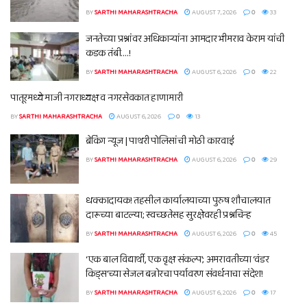
BY
SARTHI MAHARASHTRACHA
AUGUST 7, 2026
0
33
जनतेच्या प्रश्नांवर अधिकाऱ्यांना आमदार भीमराव केराम यांची
कडक तंबी….!
BY
SARTHI MAHARASHTRACHA
AUGUST 6, 2026
0
22
पातूरमध्ये माजी नगराध्यक्ष व नगरसेवकात हाणामारी
BY
SARTHI MAHARASHTRACHA
AUGUST 6, 2026
0
13
ब्रेकिंग न्यूज | पाथरी पोलिसांची मोठी कारवाई
BY
SARTHI MAHARASHTRACHA
AUGUST 6, 2026
0
29
धक्कादायक! तहसील कार्यालयाच्या पुरुष शौचालयात
दारूच्या बाटल्या; स्वच्छतेसह सुरक्षेवरही प्रश्नचिन्ह
BY
SARTHI MAHARASHTRACHA
AUGUST 6, 2026
0
45
‘एक बाल विद्यार्थी, एक वृक्ष संकल्प’; अमरावतीच्या ‘वंडर
किड्स’च्या सेजल बन्नोरचा पर्यावरण संवर्धनाचा संदेश!
BY
SARTHI MAHARASHTRACHA
AUGUST 6, 2026
0
17