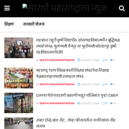
शिक्षण
सरकारी योजना
शहाद्यात राहुरी कृषी विद्यापीठ आंतरमहाविद्यालयीन बुद्धिबळ
स्पर्धा संपन्न; मुलांमध्ये जैनपूर तर मुलींमध्ये कोल्हापूर कृषी
महाविद्यालय विजेते.
BY
SARTHI MAHARASHTRACHA
AUGUST 7, 2026
0
9
महाराष्ट्र राज्य शिवछत्रपती शिक्षक संघटनेचा शिक्षक
मेळावाजव्हारमध्ये उत्साहात संपन्न.
BY
SARTHI MAHARASHTRACHA
AUGUST 7, 2026
0
3
दत्तनगर येथे मारहाणी प्रकरणी माहूर पोलिसांत गुन्हा दाखल
BY
SARTHI MAHARASHTRACHA
AUGUST 7, 2026
0
14
उघडा डोळे, बघा नीट… मोढा परिसरातील नागरिकांचा तीव्र
संताप!