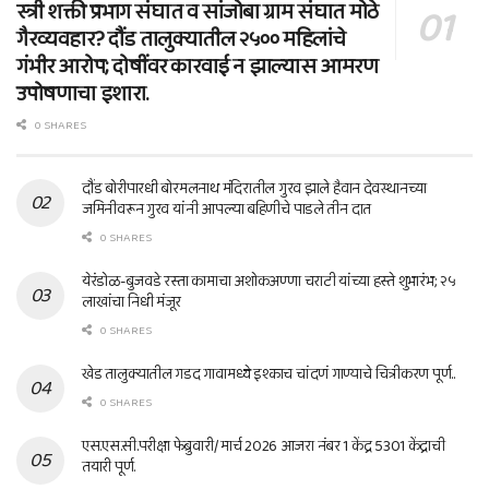
स्त्री शक्ती प्रभाग संघात व सांजोबा ग्राम संघात मोठे
गैरव्यवहार? दौंड तालुक्यातील २५०० महिलांचे
गंभीर आरोप; दोषींवर कारवाई न झाल्यास आमरण
उपोषणाचा इशारा.
0 SHARES
दौंड बोरीपारधी बोरमलनाथ मंदिरातील गुरव झाले हैवान देवस्थानच्या
जमिनीवरून गुरव यांनी आपल्या बहिणीचे पाडले तीन दात
0 SHARES
येरंडोळ-बुजवडे रस्ता कामाचा अशोकअण्णा चराटी यांच्या हस्ते शुभारंभ; २५
लाखांचा निधी मंजूर
0 SHARES
खेड तालुक्यातील गडद गावामध्ये इश्काच चांदणं गाण्याचे चित्रीकरण पूर्ण..
0 SHARES
एस.एस.सी.परीक्षा फेब्रुवारी/ मार्च 2026 आजरा नंबर 1 केंद्र 5301 केंद्राची
तयारी पूर्ण.