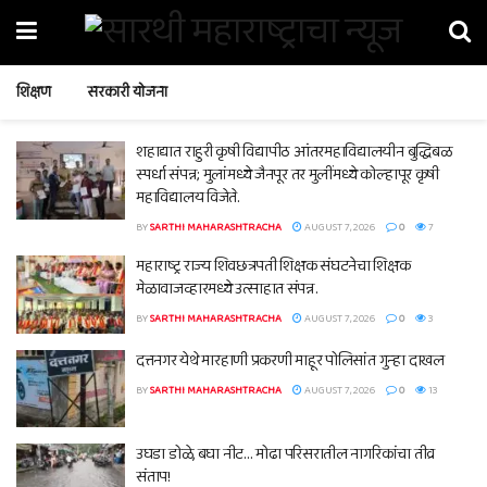
शिक्षण
सरकारी योजना
शहाद्यात राहुरी कृषी विद्यापीठ आंतरमहाविद्यालयीन बुद्धिबळ
स्पर्धा संपन्न; मुलांमध्ये जैनपूर तर मुलींमध्ये कोल्हापूर कृषी
महाविद्यालय विजेते.
BY
SARTHI MAHARASHTRACHA
AUGUST 7, 2026
0
7
महाराष्ट्र राज्य शिवछत्रपती शिक्षक संघटनेचा शिक्षक
मेळावाजव्हारमध्ये उत्साहात संपन्न.
BY
SARTHI MAHARASHTRACHA
AUGUST 7, 2026
0
3
दत्तनगर येथे मारहाणी प्रकरणी माहूर पोलिसांत गुन्हा दाखल
BY
SARTHI MAHARASHTRACHA
AUGUST 7, 2026
0
13
उघडा डोळे, बघा नीट… मोढा परिसरातील नागरिकांचा तीव्र
संताप!