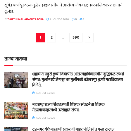
दूषित पाणीपुरवठ्यामुळे शहादावासीयांचे आरोग्य धोक्यात; नगरपालिका प्रशासनाचे
दुर्लक्ष.
BY
SARTHI MAHARASHTRACHA
AUGUST 6, 2026
0
2
1
2
…
590
ताज्या बातम्या
शहाद्यात राहुरी कृषी विद्यापीठ आंतरमहाविद्यालयीन बुद्धिबळ स्पर्धा
संपन्न; मुलांमध्ये जैनपूर तर मुलींमध्ये कोल्हापूर कृषी महाविद्यालय
विजेते.
AUGUST 7, 2026
महाराष्ट्र राज्य शिवछत्रपती शिक्षक संघटनेचा शिक्षक
मेळावाजव्हारमध्ये उत्साहात संपन्न.
AUGUST 7, 2026
दत्तनगर येथे मारहाणी प्रकरणी माहूर पोलिसांत गुन्हा दाखल