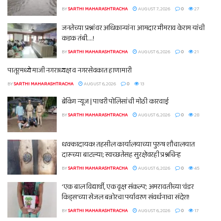
BY
SARTHI MAHARASHTRACHA
AUGUST 7, 2026
0
27
जनतेच्या प्रश्नांवर अधिकाऱ्यांना आमदार भीमराव केराम यांची
कडक तंबी….!
BY
SARTHI MAHARASHTRACHA
AUGUST 6, 2026
0
21
पातूरमध्ये माजी नगराध्यक्ष व नगरसेवकात हाणामारी
BY
SARTHI MAHARASHTRACHA
AUGUST 6, 2026
0
13
ब्रेकिंग न्यूज | पाथरी पोलिसांची मोठी कारवाई
BY
SARTHI MAHARASHTRACHA
AUGUST 6, 2026
0
28
धक्कादायक! तहसील कार्यालयाच्या पुरुष शौचालयात
दारूच्या बाटल्या; स्वच्छतेसह सुरक्षेवरही प्रश्नचिन्ह
BY
SARTHI MAHARASHTRACHA
AUGUST 6, 2026
0
45
‘एक बाल विद्यार्थी, एक वृक्ष संकल्प’; अमरावतीच्या ‘वंडर
किड्स’च्या सेजल बन्नोरचा पर्यावरण संवर्धनाचा संदेश!
BY
SARTHI MAHARASHTRACHA
AUGUST 6, 2026
0
17