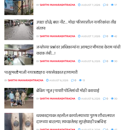
BY
SARTHI MAHARASHTRACHA
AUGUST 7, 2026
0
17
उघडा डोळे, बघा नीट… मोढा परिसरातील नागरिकांचा तीव्र
संताप!
BY
SARTHI MAHARASHTRACHA
AUGUST 7, 2026
0
42
जनतेच्या प्रश्नांवर अधिकाऱ्यांना आमदार भीमराव केराम यांची
कडक तंबी….!
BY
SARTHI MAHARASHTRACHA
AUGUST 6, 2026
0
30
पातूरमध्ये माजी नगराध्यक्ष व नगरसेवकात हाणामारी
BY
SARTHI MAHARASHTRACHA
AUGUST 6, 2026
0
13
ब्रेकिंग न्यूज | पाथरी पोलिसांची मोठी कारवाई
BY
SARTHI MAHARASHTRACHA
AUGUST 6, 2026
0
30
धक्कादायक! तहसील कार्यालयाच्या पुरुष शौचालयात
दारूच्या बाटल्या; स्वच्छतेसह सुरक्षेवरही प्रश्नचिन्ह
BY
SARTHI MAHARASHTRACHA
AUGUST 6, 2026
0
47