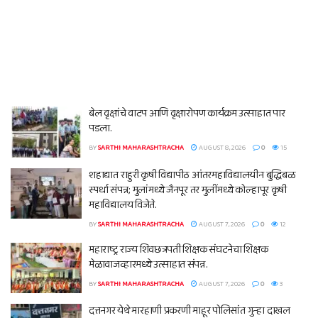
बेल वृक्षांचे वाटप आणि वृक्षारोपण कार्यक्रम उत्साहात पार
पडला.
BY
SARTHI MAHARASHTRACHA
AUGUST 8, 2026
0
15
शहाद्यात राहुरी कृषी विद्यापीठ आंतरमहाविद्यालयीन बुद्धिबळ
स्पर्धा संपन्न; मुलांमध्ये जैनपूर तर मुलींमध्ये कोल्हापूर कृषी
महाविद्यालय विजेते.
BY
SARTHI MAHARASHTRACHA
AUGUST 7, 2026
0
12
महाराष्ट्र राज्य शिवछत्रपती शिक्षक संघटनेचा शिक्षक
मेळावाजव्हारमध्ये उत्साहात संपन्न.
BY
SARTHI MAHARASHTRACHA
AUGUST 7, 2026
0
3
दत्तनगर येथे मारहाणी प्रकरणी माहूर पोलिसांत गुन्हा दाखल