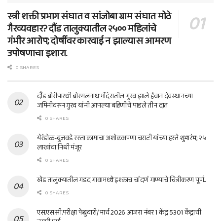
स्त्री शक्ती प्रभाग संघात व सांजोबा ग्राम संघात मोठे
गैरव्यवहार? दौंड तालुक्यातील २५०० महिलांचे
गंभीर आरोप; दोषींवर कारवाई न झाल्यास आमरण
उपोषणाचा इशारा.
0 SHARES
दौंड बोरीपारधी बोरमलनाथ मंदिरातील गुरव झाले हैवान देवस्थानच्या
जमिनीवरून गुरव यांनी आपल्या बहिणीचे पाडले तीन दात
0 SHARES
येरंडोळ-बुजवडे रस्ता कामाचा अशोकअण्णा चराटी यांच्या हस्ते शुभारंभ; २५
लाखांचा निधी मंजूर
0 SHARES
खेड तालुक्यातील गडद गावामध्ये इश्काच चांदणं गाण्याचे चित्रीकरण पूर्ण..
0 SHARES
एस.एस.सी.परीक्षा फेब्रुवारी/ मार्च 2026 आजरा नंबर 1 केंद्र 5301 केंद्राची