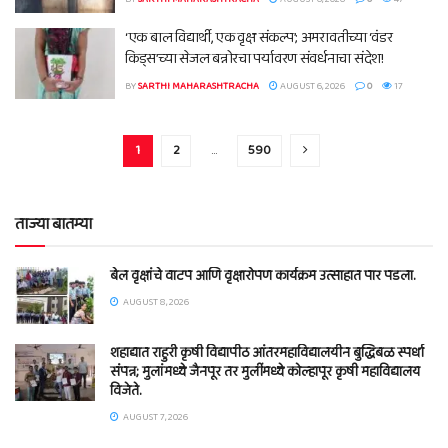
‘एक बाल विद्यार्थी, एक वृक्ष संकल्प’; अमरावतीच्या ‘वंडर
किड्स’च्या सेजल बन्नोरचा पर्यावरण संवर्धनाचा संदेश!
BY
SARTHI MAHARASHTRACHA
AUGUST 6, 2026
0
17
1
2
…
590
ताज्या बातम्या
बेल वृक्षांचे वाटप आणि वृक्षारोपण कार्यक्रम उत्साहात पार पडला.
AUGUST 8, 2026
शहाद्यात राहुरी कृषी विद्यापीठ आंतरमहाविद्यालयीन बुद्धिबळ स्पर्धा
संपन्न; मुलांमध्ये जैनपूर तर मुलींमध्ये कोल्हापूर कृषी महाविद्यालय
विजेते.
AUGUST 7, 2026