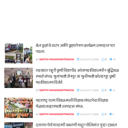
बेल वृक्षांचे वाटप आणि वृक्षारोपण कार्यक्रम उत्साहात पार
पडला.
BY
SARTHI MAHARASHTRACHA
AUGUST 8, 2026
0
15
शहाद्यात राहुरी कृषी विद्यापीठ आंतरमहाविद्यालयीन बुद्धिबळ
स्पर्धा संपन्न; मुलांमध्ये जैनपूर तर मुलींमध्ये कोल्हापूर कृषी
महाविद्यालय विजेते.
BY
SARTHI MAHARASHTRACHA
AUGUST 7, 2026
0
12
महाराष्ट्र राज्य शिवछत्रपती शिक्षक संघटनेचा शिक्षक
मेळावाजव्हारमध्ये उत्साहात संपन्न.
BY
SARTHI MAHARASHTRACHA
AUGUST 7, 2026
0
3
दत्तनगर येथे मारहाणी प्रकरणी माहूर पोलिसांत गुन्हा दाखल