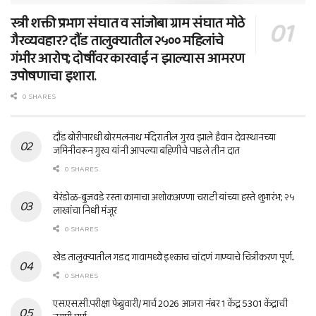
स्त्री शक्ती प्रभाग संघात व सांजोबा ग्राम संघात मोठे
गैरव्यवहार? दौंड तालुक्यातील २५०० महिलांचे
गंभीर आरोप; दोषींवर कारवाई न झाल्यास आमरण
उपोषणाचा इशारा.
0 SHARES
दौंड बोरीपारधी बोरमलनाथ मंदिरातील गुरव झाले हैवान देवस्थानच्या
जमिनीवरून गुरव यांनी आपल्या बहिणीचे पाडले तीन दात
0 SHARES
येरंडोळ-बुजवडे रस्ता कामाचा अशोकअण्णा चराटी यांच्या हस्ते शुभारंभ; २५
लाखांचा निधी मंजूर
0 SHARES
खेड तालुक्यातील गडद गावामध्ये इश्काच चांदणं गाण्याचे चित्रीकरण पूर्ण..
0 SHARES
एस.एस.सी.परीक्षा फेब्रुवारी/ मार्च 2026 आजरा नंबर 1 केंद्र 5301 केंद्राची