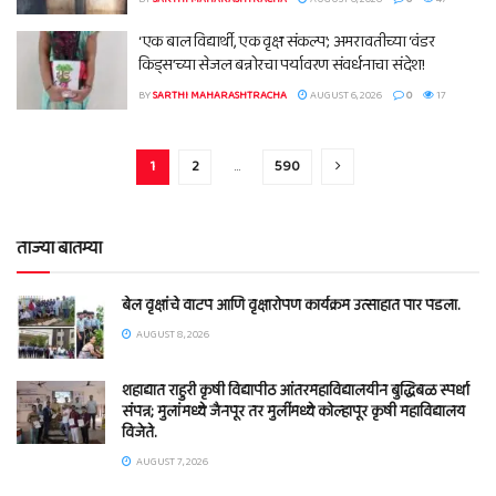
‘एक बाल विद्यार्थी, एक वृक्ष संकल्प’; अमरावतीच्या ‘वंडर
किड्स’च्या सेजल बन्नोरचा पर्यावरण संवर्धनाचा संदेश!
BY
SARTHI MAHARASHTRACHA
AUGUST 6, 2026
0
17
1
2
…
590
ताज्या बातम्या
बेल वृक्षांचे वाटप आणि वृक्षारोपण कार्यक्रम उत्साहात पार पडला.
AUGUST 8, 2026
शहाद्यात राहुरी कृषी विद्यापीठ आंतरमहाविद्यालयीन बुद्धिबळ स्पर्धा
संपन्न; मुलांमध्ये जैनपूर तर मुलींमध्ये कोल्हापूर कृषी महाविद्यालय
विजेते.
AUGUST 7, 2026