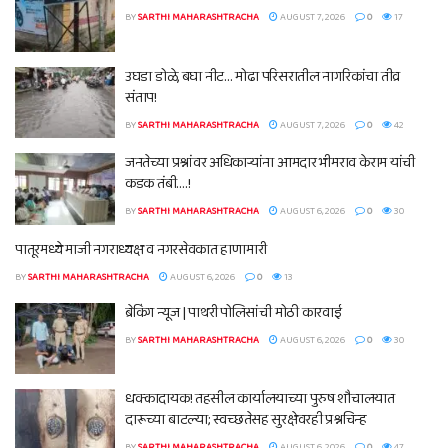
BY
SARTHI MAHARASHTRACHA
AUGUST 7, 2026
0
17
उघडा डोळे, बघा नीट… मोढा परिसरातील नागरिकांचा तीव्र
संताप!
BY
SARTHI MAHARASHTRACHA
AUGUST 7, 2026
0
42
जनतेच्या प्रश्नांवर अधिकाऱ्यांना आमदार भीमराव केराम यांची
कडक तंबी….!
BY
SARTHI MAHARASHTRACHA
AUGUST 6, 2026
0
30
पातूरमध्ये माजी नगराध्यक्ष व नगरसेवकात हाणामारी
BY
SARTHI MAHARASHTRACHA
AUGUST 6, 2026
0
13
ब्रेकिंग न्यूज | पाथरी पोलिसांची मोठी कारवाई
BY
SARTHI MAHARASHTRACHA
AUGUST 6, 2026
0
30
धक्कादायक! तहसील कार्यालयाच्या पुरुष शौचालयात
दारूच्या बाटल्या; स्वच्छतेसह सुरक्षेवरही प्रश्नचिन्ह
BY
SARTHI MAHARASHTRACHA
AUGUST 6, 2026
0
47