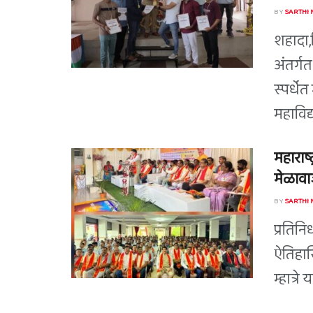
BY
SARTHI
शहादा,द
अंतर्ग
स्पर्धे
महाविद्
महाराष्
मेळावाज
BY
SARTHI
प्रतिन
ऐतिहास
म्हात्र