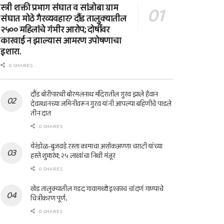
स्त्री शक्ती प्रभाग संघात व सांजोबा ग्राम
संघात मोठे गैरव्यवहार? दौंड तालुक्यातील
२५०० महिलांचे गंभीर आरोप; दोषींवर
कारवाई न झाल्यास आमरण उपोषणाचा
इशारा.
0 SHARES
दौंड बोरीपारधी बोरमलनाथ मंदिरातील गुरव झाले हैवान
देवस्थानच्या जमिनीवरून गुरव यांनी आपल्या बहिणीचे पाडले
तीन दात
0 SHARES
येरंडोळ-बुजवडे रस्ता कामाचा अशोकअण्णा चराटी यांच्या
हस्ते शुभारंभ; २५ लाखांचा निधी मंजूर
0 SHARES
खेड तालुक्यातील गडद गावामध्ये इश्काच चांदणं गाण्याचे
चित्रीकरण पूर्ण..
0 SHARES