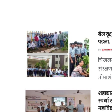
बेल वृक
पडला.
BY
SARTHI
चिखलगा
संरक्षण
भीमाशंक
शहाद्या
स्पर्धा 
महाविद्