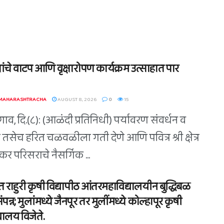
्षांचे वाटप आणि वृक्षारोपण कार्यक्रम उत्साहात पार
 MAHARASHTRACHA
AUGUST 8, 2026
0
15
व, दि.(८): (आळंदी प्रतिनिधी) पर्यावरण संवर्धन व
 तसेच हरित चळवळीला गती देणे आणि पवित्र श्री क्षेत्र
र परिसराचे नैसर्गिक ...
त राहुरी कृषी विद्यापीठ आंतरमहाविद्यालयीन बुद्धिबळ
संपन्न; मुलांमध्ये जैनपूर तर मुलींमध्ये कोल्हापूर कृषी
यालय विजेते.