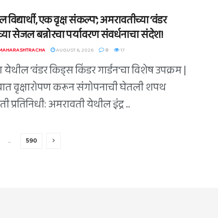
 विद्यार्थी, एक वृक्ष संकल्प’; अमरावतीच्या ‘वंडर
्या सेजल बन्नोरचा पर्यावरण संवर्धनाचा संदेश!
 MAHARASHTRACHA
AUGUST 6, 2026
0
17
 येथील 'वंडर किड्स किंडर गार्डन'चा विशेष उपक्रम |
त वृक्षारोपण करून संगोपनाची घेतली शपथ
 प्रतिनिधी: अमरावती येथील इंद्र ...
…
590