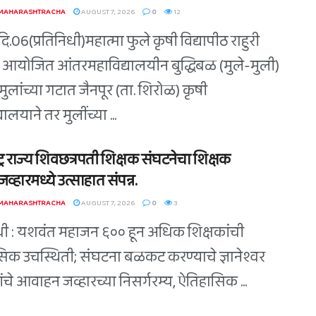
 MAHARASHTRACHA
AUGUST 7, 2026
0
12
ि.06(प्रतिनिधी)महात्मा फुले कृषी विद्यापीठ राहुरी
त आयोजित आंतरमहाविद्यालयीन बुद्धिबळ (मुले-मुली)
त मुलांच्या गटात जैनपूर (ता. शिरोळ) कृषी
यालयाने तर मुलींच्या ...
ट्र राज्य शिवछत्रपती शिक्षक संघटनेचा शिक्षक
व्हारमध्ये उत्साहात संपन्न.
 MAHARASHTRACHA
AUGUST 7, 2026
0
3
िधी : यशवंत महाजन ६०० हून अधिक शिक्षकांची
िक उचस्थिती; संघटना बळकट करण्याचे ज्ञानेश्वर
े यांचे आवाहन जव्हारच्या निसर्गरम्य, ऐतिहासिक ...