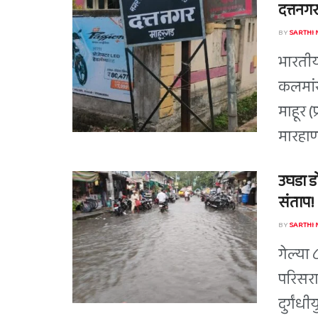
दत्तनगर
BY
SARTHI
भारतीय
कलमां
माहूर 
मारहाणी
उघडा ड
संताप!
BY
SARTHI
गेल्या 
परिसरा
दुर्गंधी