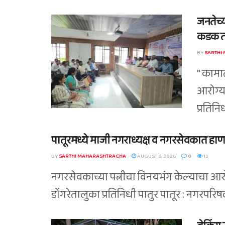
जनतेच्य
कडक तं
BY
SARTHI
" कामा
आरोग्य
प्रतिन
पातूरमध्ये माजी नगराध्यक्ष व नगरसेवकात हाण
BY
SARTHI MAHARASHTRACHA
AUGUST 6, 2026
0
13
नगरसेवकाच्या पत्नीचा विनयभंग केल्याचा आरोप
डोंगरेतालुका प्रतिनिधी पातुर पातूर : नगरपर