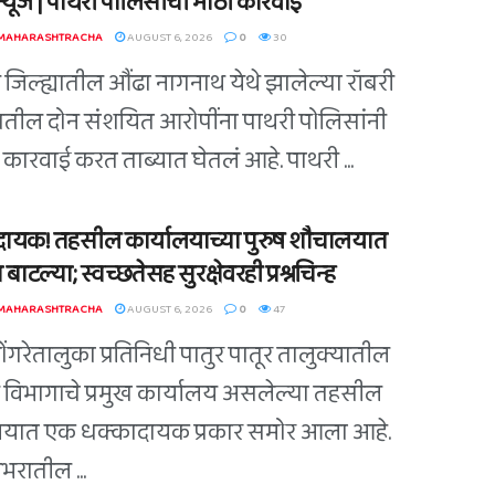
ग न्यूज | पाथरी पोलिसांची मोठी कारवाई
 MAHARASHTRACHA
AUGUST 6, 2026
0
30
ी जिल्ह्यातील औंढा नागनाथ येथे झालेल्या रॉबरी
ातील दोन संशयित आरोपींना पाथरी पोलिसांनी
कारवाई करत ताब्यात घेतलं आहे. पाथरी ...
ायक! तहसील कार्यालयाच्या पुरुष शौचालयात
 बाटल्या; स्वच्छतेसह सुरक्षेवरही प्रश्नचिन्ह
 MAHARASHTRACHA
AUGUST 6, 2026
0
47
डोंगरेतालुका प्रतिनिधी पातुर पातूर तालुक्यातील
विभागाचे प्रमुख कार्यालय असलेल्या तहसील
लयात एक धक्कादायक प्रकार समोर आला आहे.
भरातील ...