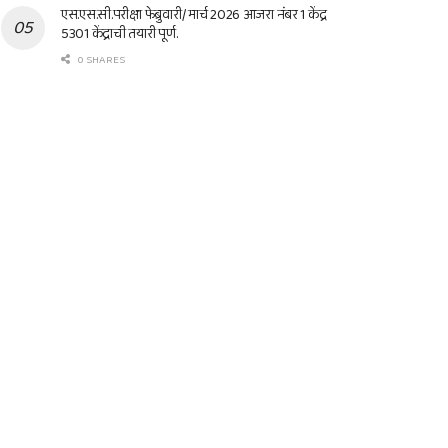
एस.एस.सी.परीक्षा फेब्रुवारी/ मार्च 2026 आजरा नंबर 1 केंद्र
5301 केंद्राची तयारी पूर्ण.
0 SHARES