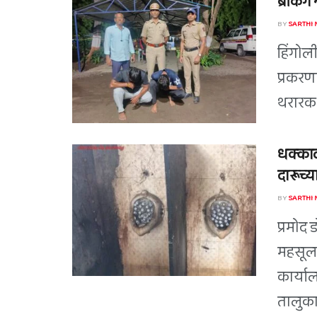
ब्रेकिं
BY
SARTHI
हिंगोल
प्रकरण
थरारक 
धक्काद
दारूच्या
BY
SARTHI
प्रमोद 
महसूल 
कार्या
तालुका