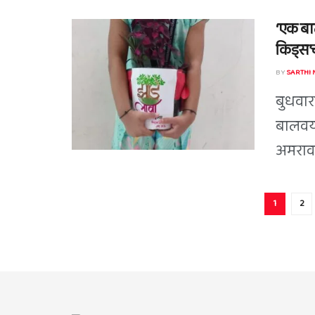
‘एक बाल
किड्स’च
BY
SARTHI
बुधवारा
बालवया
अमरावती
1
2