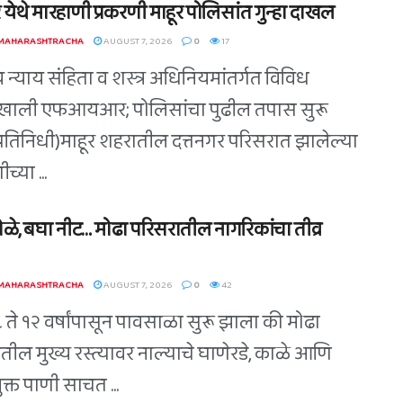
 येथे मारहाणी प्रकरणी माहूर पोलिसांत गुन्हा दाखल
 MAHARASHTRACHA
AUGUST 7, 2026
0
17
 न्याय संहिता व शस्त्र अधिनियमांतर्गत विविध
खाली एफआयआर; पोलिसांचा पुढील तपास सुरू
(प्रतिनिधी)माहूर शहरातील दत्तनगर परिसरात झालेल्या
च्या ...
ोळे, बघा नीट… मोढा परिसरातील नागरिकांचा तीव्र
 MAHARASHTRACHA
AUGUST 7, 2026
0
42
८ ते १२ वर्षांपासून पावसाळा सुरू झाला की मोढा
तील मुख्य रस्त्यावर नाल्याचे घाणेरडे, काळे आणि
युक्त पाणी साचत ...