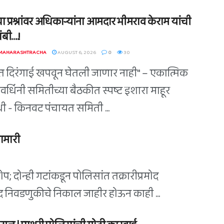
ा प्रश्नांवर अधिकाऱ्यांना आमदार भीमराव केराम यांची
बी….!
 MAHARASHTRACHA
AUGUST 6, 2026
0
30
त दिरंगाई खपवून घेतली जाणार नाही" – एकात्मिक
वर्धिनी समितीच्या बैठकीत स्पष्ट इशारा माहूर
िधी - किनवट पंचायत समिती ...
ामारी
; दोन्ही गटांकडून पोलिसांत तक्रारीप्रमोद
िषद निवडणुकीचे निकाल जाहीर होऊन काही ...