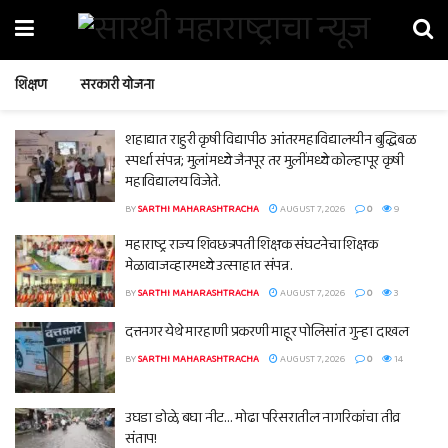
शिक्षण
सरकारी योजना
शहाद्यात राहुरी कृषी विद्यापीठ आंतरमहाविद्यालयीन बुद्धिबळ
स्पर्धा संपन्न; मुलांमध्ये जैनपूर तर मुलींमध्ये कोल्हापूर कृषी
महाविद्यालय विजेते.
BY
SARTHI MAHARASHTRACHA
AUGUST 7, 2026
0
9
महाराष्ट्र राज्य शिवछत्रपती शिक्षक संघटनेचा शिक्षक
मेळावाजव्हारमध्ये उत्साहात संपन्न.
BY
SARTHI MAHARASHTRACHA
AUGUST 7, 2026
0
3
दत्तनगर येथे मारहाणी प्रकरणी माहूर पोलिसांत गुन्हा दाखल
BY
SARTHI MAHARASHTRACHA
AUGUST 7, 2026
0
14
उघडा डोळे, बघा नीट… मोढा परिसरातील नागरिकांचा तीव्र
संताप!