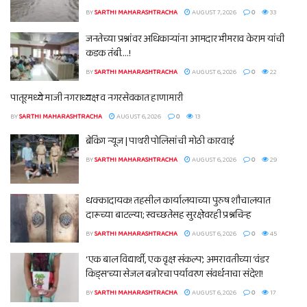
BY
SARTHI MAHARASHTRACHA
AUGUST 7, 2026
0
33
जनतेच्या प्रश्नांवर अधिकाऱ्यांना आमदार भीमराव केराम यांची
कडक तंबी….!
BY
SARTHI MAHARASHTRACHA
AUGUST 6, 2026
0
22
पातूरमध्ये माजी नगराध्यक्ष व नगरसेवकात हाणामारी
BY
SARTHI MAHARASHTRACHA
AUGUST 6, 2026
0
13
ब्रेकिंग न्यूज | पाथरी पोलिसांची मोठी कारवाई
BY
SARTHI MAHARASHTRACHA
AUGUST 6, 2026
0
29
धक्कादायक! तहसील कार्यालयाच्या पुरुष शौचालयात
दारूच्या बाटल्या; स्वच्छतेसह सुरक्षेवरही प्रश्नचिन्ह
BY
SARTHI MAHARASHTRACHA
AUGUST 6, 2026
0
45
‘एक बाल विद्यार्थी, एक वृक्ष संकल्प’; अमरावतीच्या ‘वंडर
किड्स’च्या सेजल बन्नोरचा पर्यावरण संवर्धनाचा संदेश!
BY
SARTHI MAHARASHTRACHA
AUGUST 6, 2026
0
17