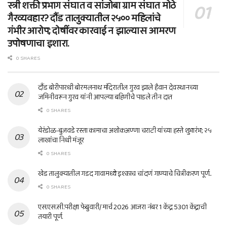
स्त्री शक्ती प्रभाग संघात व सांजोबा ग्राम संघात मोठे
गैरव्यवहार? दौंड तालुक्यातील २५०० महिलांचे
गंभीर आरोप; दोषींवर कारवाई न झाल्यास आमरण
उपोषणाचा इशारा.
0 SHARES
दौंड बोरीपारधी बोरमलनाथ मंदिरातील गुरव झाले हैवान देवस्थानच्या
जमिनीवरून गुरव यांनी आपल्या बहिणीचे पाडले तीन दात
0 SHARES
येरंडोळ-बुजवडे रस्ता कामाचा अशोकअण्णा चराटी यांच्या हस्ते शुभारंभ; २५
लाखांचा निधी मंजूर
0 SHARES
खेड तालुक्यातील गडद गावामध्ये इश्काच चांदणं गाण्याचे चित्रीकरण पूर्ण..
0 SHARES
एस.एस.सी.परीक्षा फेब्रुवारी/ मार्च 2026 आजरा नंबर 1 केंद्र 5301 केंद्राची
तयारी पूर्ण.