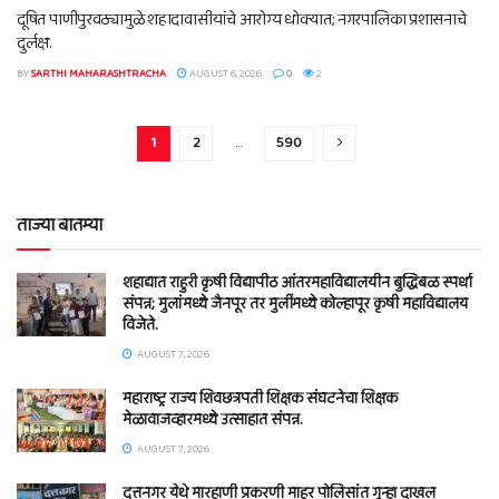
दूषित पाणीपुरवठ्यामुळे शहादावासीयांचे आरोग्य धोक्यात; नगरपालिका प्रशासनाचे
दुर्लक्ष.
BY
SARTHI MAHARASHTRACHA
AUGUST 6, 2026
0
2
1
2
…
590
ताज्या बातम्या
शहाद्यात राहुरी कृषी विद्यापीठ आंतरमहाविद्यालयीन बुद्धिबळ स्पर्धा
संपन्न; मुलांमध्ये जैनपूर तर मुलींमध्ये कोल्हापूर कृषी महाविद्यालय
विजेते.
AUGUST 7, 2026
महाराष्ट्र राज्य शिवछत्रपती शिक्षक संघटनेचा शिक्षक
मेळावाजव्हारमध्ये उत्साहात संपन्न.
AUGUST 7, 2026
दत्तनगर येथे मारहाणी प्रकरणी माहूर पोलिसांत गुन्हा दाखल