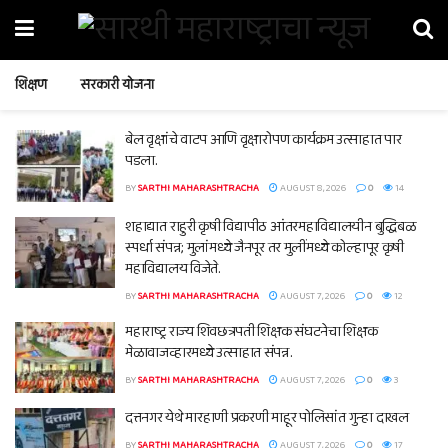
शिक्षण
सरकारी योजना
बेल वृक्षांचे वाटप आणि वृक्षारोपण कार्यक्रम उत्साहात पार
पडला.
BY
SARTHI MAHARASHTRACHA
AUGUST 8, 2026
0
14
शहाद्यात राहुरी कृषी विद्यापीठ आंतरमहाविद्यालयीन बुद्धिबळ
स्पर्धा संपन्न; मुलांमध्ये जैनपूर तर मुलींमध्ये कोल्हापूर कृषी
महाविद्यालय विजेते.
BY
SARTHI MAHARASHTRACHA
AUGUST 7, 2026
0
12
महाराष्ट्र राज्य शिवछत्रपती शिक्षक संघटनेचा शिक्षक
मेळावाजव्हारमध्ये उत्साहात संपन्न.
BY
SARTHI MAHARASHTRACHA
AUGUST 7, 2026
0
3
दत्तनगर येथे मारहाणी प्रकरणी माहूर पोलिसांत गुन्हा दाखल
BY
SARTHI MAHARASHTRACHA
AUGUST 7, 2026
0
17