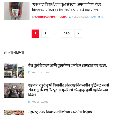
‘एक बाल विद्यार्थी, एक वृक्ष संकल्प’; अमरावतीच्या ‘वंडर
किड्स’च्या सेजल बन्नोरचा पर्यावरण संवर्धनाचा संदेश!
BY
SARTHI MAHARASHTRACHA
AUGUST 6, 2026
0
17
1
2
…
590
ताज्या बातम्या
बेल वृक्षांचे वाटप आणि वृक्षारोपण कार्यक्रम उत्साहात पार पडला.
AUGUST 8, 2026
शहाद्यात राहुरी कृषी विद्यापीठ आंतरमहाविद्यालयीन बुद्धिबळ स्पर्धा
संपन्न; मुलांमध्ये जैनपूर तर मुलींमध्ये कोल्हापूर कृषी महाविद्यालय
विजेते.
AUGUST 7, 2026
महाराष्ट्र राज्य शिवछत्रपती शिक्षक संघटनेचा शिक्षक