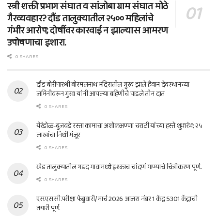
स्त्री शक्ती प्रभाग संघात व सांजोबा ग्राम संघात मोठे
गैरव्यवहार? दौंड तालुक्यातील २५०० महिलांचे
गंभीर आरोप; दोषींवर कारवाई न झाल्यास आमरण
उपोषणाचा इशारा.
0 SHARES
दौंड बोरीपारधी बोरमलनाथ मंदिरातील गुरव झाले हैवान देवस्थानच्या
जमिनीवरून गुरव यांनी आपल्या बहिणीचे पाडले तीन दात
0 SHARES
येरंडोळ-बुजवडे रस्ता कामाचा अशोकअण्णा चराटी यांच्या हस्ते शुभारंभ; २५
लाखांचा निधी मंजूर
0 SHARES
खेड तालुक्यातील गडद गावामध्ये इश्काच चांदणं गाण्याचे चित्रीकरण पूर्ण..
0 SHARES
एस.एस.सी.परीक्षा फेब्रुवारी/ मार्च 2026 आजरा नंबर 1 केंद्र 5301 केंद्राची
तयारी पूर्ण.