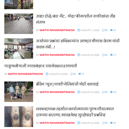
उघडा डोळे, बघा नीट… मोढा परिसरातील नागरिकांचा तीव्र
संताप!
BY
SARTHI MAHARASHTRACHA
AUGUST 7, 2026
0
41
जनतेच्या प्रश्नांवर अधिकाऱ्यांना आमदार भीमराव केराम यांची
कडक तंबी….!
BY
SARTHI MAHARASHTRACHA
AUGUST 6, 2026
0
27
पातूरमध्ये माजी नगराध्यक्ष व नगरसेवकात हाणामारी
BY
SARTHI MAHARASHTRACHA
AUGUST 6, 2026
0
13
ब्रेकिंग न्यूज | पाथरी पोलिसांची मोठी कारवाई
BY
SARTHI MAHARASHTRACHA
AUGUST 6, 2026
0
30
धक्कादायक! तहसील कार्यालयाच्या पुरुष शौचालयात
दारूच्या बाटल्या; स्वच्छतेसह सुरक्षेवरही प्रश्नचिन्ह
BY
SARTHI MAHARASHTRACHA
AUGUST 6, 2026
0
47