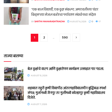
‘एक बाल विद्यार्थी, एक वृक्ष संकल्प’; अमरावतीच्या ‘वंडर
किड्स’च्या सेजल बन्नोरचा पर्यावरण संवर्धनाचा संदेश!
BY
SARTHI MAHARASHTRACHA
AUGUST 6, 2026
0
17
1
2
…
590
ताज्या बातम्या
बेल वृक्षांचे वाटप आणि वृक्षारोपण कार्यक्रम उत्साहात पार पडला.
AUGUST 8, 2026
शहाद्यात राहुरी कृषी विद्यापीठ आंतरमहाविद्यालयीन बुद्धिबळ स्पर्धा
संपन्न; मुलांमध्ये जैनपूर तर मुलींमध्ये कोल्हापूर कृषी महाविद्यालय
विजेते.
AUGUST 7, 2026