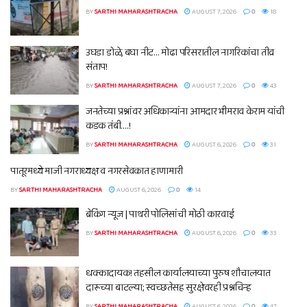
BY
SARTHI MAHARASHTRACHA
AUGUST 7, 2026
0
18
उघडा डोळे, बघा नीट… मोढा परिसरातील नागरिकांचा तीव्र
संताप!
BY
SARTHI MAHARASHTRACHA
AUGUST 7, 2026
0
43
जनतेच्या प्रश्नांवर अधिकाऱ्यांना आमदार भीमराव केराम यांची
कडक तंबी….!
BY
SARTHI MAHARASHTRACHA
AUGUST 6, 2026
0
31
पातूरमध्ये माजी नगराध्यक्ष व नगरसेवकात हाणामारी
BY
SARTHI MAHARASHTRACHA
AUGUST 6, 2026
0
14
ब्रेकिंग न्यूज | पाथरी पोलिसांची मोठी कारवाई
BY
SARTHI MAHARASHTRACHA
AUGUST 6, 2026
0
33
धक्कादायक! तहसील कार्यालयाच्या पुरुष शौचालयात
दारूच्या बाटल्या; स्वच्छतेसह सुरक्षेवरही प्रश्नचिन्ह
BY
SARTHI MAHARASHTRACHA
AUGUST 6, 2026
0
47