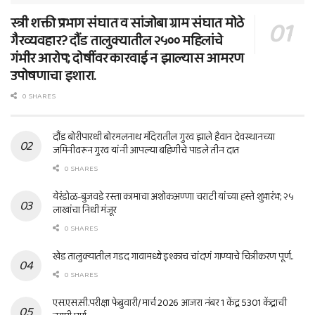
स्त्री शक्ती प्रभाग संघात व सांजोबा ग्राम संघात मोठे
गैरव्यवहार? दौंड तालुक्यातील २५०० महिलांचे
गंभीर आरोप; दोषींवर कारवाई न झाल्यास आमरण
उपोषणाचा इशारा.
0 SHARES
दौंड बोरीपारधी बोरमलनाथ मंदिरातील गुरव झाले हैवान देवस्थानच्या
जमिनीवरून गुरव यांनी आपल्या बहिणीचे पाडले तीन दात
0 SHARES
येरंडोळ-बुजवडे रस्ता कामाचा अशोकअण्णा चराटी यांच्या हस्ते शुभारंभ; २५
लाखांचा निधी मंजूर
0 SHARES
खेड तालुक्यातील गडद गावामध्ये इश्काच चांदणं गाण्याचे चित्रीकरण पूर्ण..
0 SHARES
एस.एस.सी.परीक्षा फेब्रुवारी/ मार्च 2026 आजरा नंबर 1 केंद्र 5301 केंद्राची