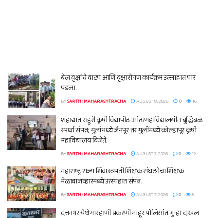
बेल वृक्षांचे वाटप आणि वृक्षारोपण कार्यक्रम उत्साहात पार
पडला.
BY
SARTHI MAHARASHTRACHA
AUGUST 8, 2026
0
16
शहाद्यात राहुरी कृषी विद्यापीठ आंतरमहाविद्यालयीन बुद्धिबळ
स्पर्धा संपन्न; मुलांमध्ये जैनपूर तर मुलींमध्ये कोल्हापूर कृषी
महाविद्यालय विजेते.
BY
SARTHI MAHARASHTRACHA
AUGUST 7, 2026
0
12
महाराष्ट्र राज्य शिवछत्रपती शिक्षक संघटनेचा शिक्षक
मेळावाजव्हारमध्ये उत्साहात संपन्न.
BY
SARTHI MAHARASHTRACHA
AUGUST 7, 2026
0
3
दत्तनगर येथे मारहाणी प्रकरणी माहूर पोलिसांत गुन्हा दाखल