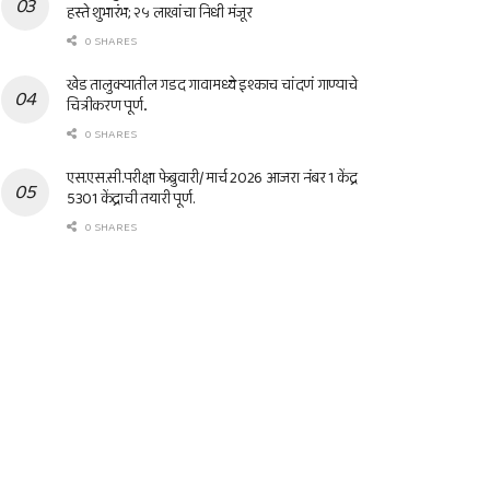
हस्ते शुभारंभ; २५ लाखांचा निधी मंजूर
0 SHARES
खेड तालुक्यातील गडद गावामध्ये इश्काच चांदणं गाण्याचे
चित्रीकरण पूर्ण..
0 SHARES
एस.एस.सी.परीक्षा फेब्रुवारी/ मार्च 2026 आजरा नंबर 1 केंद्र
5301 केंद्राची तयारी पूर्ण.
0 SHARES