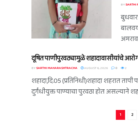
BY
SARTHI
बुधवारा
बालवया
अमरावती
दूषित पाणीपुरवठ्यामुळे शहादावासीयांचे आरोग्य
BY
SARTHI MAHARASHTRACHA
AUGUST 6, 2026
0
2
शहादा,दि.05 (प्रतिनिधी)शहादा शहरात तापी 
दुर्गंधीयुक्त पाण्याचा पुरवठा होत असल्याने 
1
2