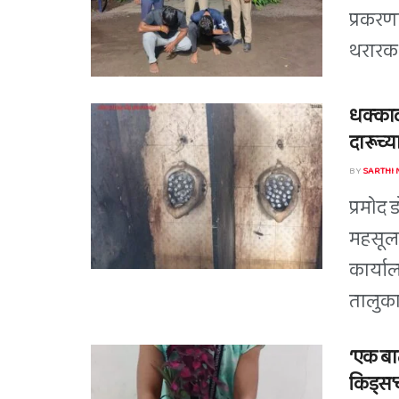
प्रकरण
थरारक 
धक्काद
दारूच्या
BY
SARTHI
प्रमोद 
महसूल 
कार्या
तालुका
‘एक बाल
किड्स’च