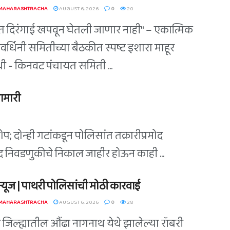
 MAHARASHTRACHA
AUGUST 6, 2026
0
20
त दिरंगाई खपवून घेतली जाणार नाही" – एकात्मिक
वर्धिनी समितीच्या बैठकीत स्पष्ट इशारा माहूर
िधी - किनवट पंचायत समिती ...
ामारी
; दोन्ही गटांकडून पोलिसांत तक्रारीप्रमोद
िषद निवडणुकीचे निकाल जाहीर होऊन काही ...
ग न्यूज | पाथरी पोलिसांची मोठी कारवाई
 MAHARASHTRACHA
AUGUST 6, 2026
0
28
ी जिल्ह्यातील औंढा नागनाथ येथे झालेल्या रॉबरी