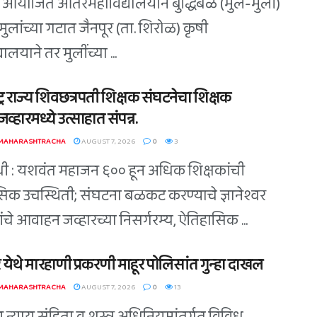
त आयोजित आंतरमहाविद्यालयीन बुद्धिबळ (मुले-मुली)
त मुलांच्या गटात जैनपूर (ता. शिरोळ) कृषी
यालयाने तर मुलींच्या ...
ट्र राज्य शिवछत्रपती शिक्षक संघटनेचा शिक्षक
व्हारमध्ये उत्साहात संपन्न.
 MAHARASHTRACHA
AUGUST 7, 2026
0
3
िधी : यशवंत महाजन ६०० हून अधिक शिक्षकांची
िक उचस्थिती; संघटना बळकट करण्याचे ज्ञानेश्वर
े यांचे आवाहन जव्हारच्या निसर्गरम्य, ऐतिहासिक ...
 येथे मारहाणी प्रकरणी माहूर पोलिसांत गुन्हा दाखल
 MAHARASHTRACHA
AUGUST 7, 2026
0
13