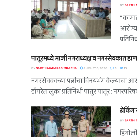
BY
SARTHI
" कामा
आरोग्य
प्रतिन
पातूरमध्ये माजी नगराध्यक्ष व नगरसेवकात हाण
BY
SARTHI MAHARASHTRACHA
AUGUST 6, 2026
0
13
नगरसेवकाच्या पत्नीचा विनयभंग केल्याचा आरोप
डोंगरेतालुका प्रतिनिधी पातुर पातूर : नगरपर
ब्रेकिं
BY
SARTHI
हिंगोल