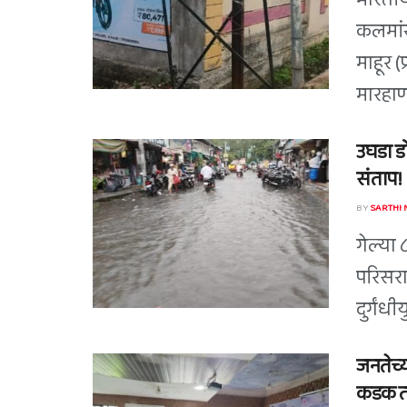
भारतीय
कलमां
माहूर 
मारहाणी
उघडा ड
संताप!
BY
SARTHI
गेल्या 
परिसरा
दुर्गंधी
जनतेच्य
कडक तं