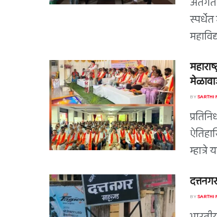
अंतर्ग
स्पर्धे
महाविद्
महाराष्
मेळावाज
BY
SARTHI
प्रतिन
ऐतिहास
म्हात्र
दत्तनगर
BY
SARTHI