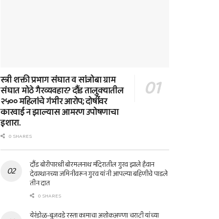
स्त्री शक्ती प्रभाग संघात व सांजोबा ग्राम
संघात मोठे गैरव्यवहार? दौंड तालुक्यातील
२५०० महिलांचे गंभीर आरोप; दोषींवर
कारवाई न झाल्यास आमरण उपोषणाचा
इशारा.
0 SHARES
दौंड बोरीपारधी बोरमलनाथ मंदिरातील गुरव झाले हैवान
देवस्थानच्या जमिनीवरून गुरव यांनी आपल्या बहिणीचे पाडले
तीन दात
0 SHARES
येरंडोळ-बुजवडे रस्ता कामाचा अशोकअण्णा चराटी यांच्या