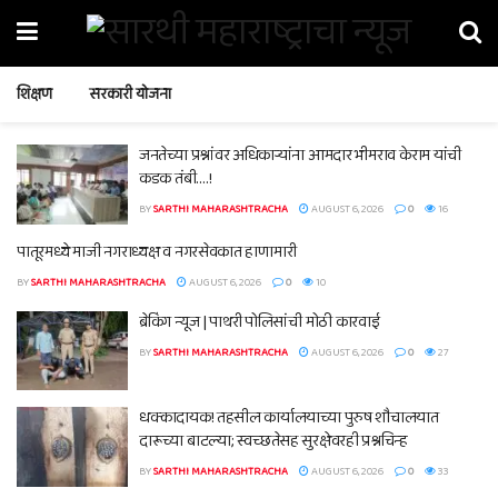
शिक्षण
सरकारी योजना
जनतेच्या प्रश्नांवर अधिकाऱ्यांना आमदार भीमराव केराम यांची
कडक तंबी….!
BY
SARTHI MAHARASHTRACHA
AUGUST 6, 2026
0
16
पातूरमध्ये माजी नगराध्यक्ष व नगरसेवकात हाणामारी
BY
SARTHI MAHARASHTRACHA
AUGUST 6, 2026
0
10
ब्रेकिंग न्यूज | पाथरी पोलिसांची मोठी कारवाई
BY
SARTHI MAHARASHTRACHA
AUGUST 6, 2026
0
27
धक्कादायक! तहसील कार्यालयाच्या पुरुष शौचालयात
दारूच्या बाटल्या; स्वच्छतेसह सुरक्षेवरही प्रश्नचिन्ह
BY
SARTHI MAHARASHTRACHA
AUGUST 6, 2026
0
33