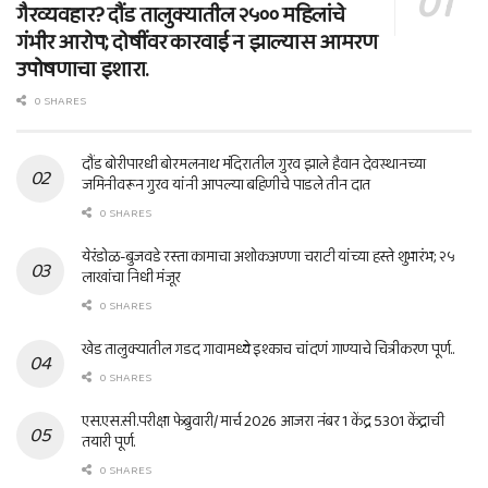
गैरव्यवहार? दौंड तालुक्यातील २५०० महिलांचे
गंभीर आरोप; दोषींवर कारवाई न झाल्यास आमरण
उपोषणाचा इशारा.
0 SHARES
दौंड बोरीपारधी बोरमलनाथ मंदिरातील गुरव झाले हैवान देवस्थानच्या
जमिनीवरून गुरव यांनी आपल्या बहिणीचे पाडले तीन दात
0 SHARES
येरंडोळ-बुजवडे रस्ता कामाचा अशोकअण्णा चराटी यांच्या हस्ते शुभारंभ; २५
लाखांचा निधी मंजूर
0 SHARES
खेड तालुक्यातील गडद गावामध्ये इश्काच चांदणं गाण्याचे चित्रीकरण पूर्ण..
0 SHARES
एस.एस.सी.परीक्षा फेब्रुवारी/ मार्च 2026 आजरा नंबर 1 केंद्र 5301 केंद्राची
तयारी पूर्ण.
0 SHARES