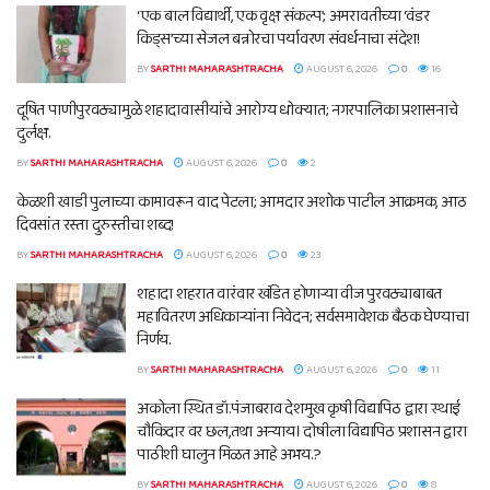
‘एक बाल विद्यार्थी, एक वृक्ष संकल्प’; अमरावतीच्या ‘वंडर
किड्स’च्या सेजल बन्नोरचा पर्यावरण संवर्धनाचा संदेश!
BY
SARTHI MAHARASHTRACHA
AUGUST 6, 2026
0
16
दूषित पाणीपुरवठ्यामुळे शहादावासीयांचे आरोग्य धोक्यात; नगरपालिका प्रशासनाचे
दुर्लक्ष.
BY
SARTHI MAHARASHTRACHA
AUGUST 6, 2026
0
2
केळशी खाडी पुलाच्या कामावरून वाद पेटला; आमदार अशोक पाटील आक्रमक, आठ
दिवसांत रस्ता दुरुस्तीचा शब्द!
BY
SARTHI MAHARASHTRACHA
AUGUST 6, 2026
0
23
शहादा शहरात वारंवार खंडित होणाऱ्या वीज पुरवठ्याबाबत
महावितरण अधिकाऱ्यांना निवेदन; सर्वसमावेशक बैठक घेण्याचा
निर्णय.
BY
SARTHI MAHARASHTRACHA
AUGUST 6, 2026
0
11
अकोला स्थित डॉ.पंजाबराव देशमुख कृषी विद्यापिठ द्वारा स्थाई
चौकिदार वर छल,तथा अन्याय। दोषीला विद्यापिठ प्रशासन द्वारा
पाठीशी घालुन मिळत आहे अभय.?
BY
SARTHI MAHARASHTRACHA
AUGUST 6, 2026
0
8