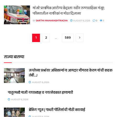
मांंजरे प्राथमिक आरोग्य केंद्राला नवीन रुग्णवाहिका मंजूर;
परिसरातील नागरिकांना मोठा दिलासा
BY
SARTHI MAHARASHTRACHA
AUGUST 6, 2026
0
3
1
2
…
589
ताज्या बातम्या
जनतेच्या प्रश्नांवर अधिकाऱ्यांना आमदार भीमराव केराम यांची कडक
तंबी….!
AUGUST 6, 2026
पातूरमध्ये माजी नगराध्यक्ष व नगरसेवकात हाणामारी
AUGUST 6, 2026
ब्रेकिंग न्यूज | पाथरी पोलिसांची मोठी कारवाई
AUGUST 6, 2026