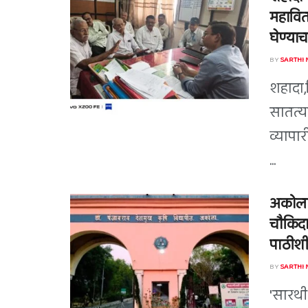
महावित
घेण्याच
BY
SARTHI
शहादा,
सातत्य
व्यापा
...
अकोला स
चौकिदार
पाठीशी
BY
SARTHI
'सारथी 