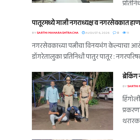
प्रतिन
पातूरमध्ये माजी नगराध्यक्ष व नगरसेवकात हाण
BY
SARTHI MAHARASHTRACHA
AUGUST 6, 2026
0
11
नगरसेवकाच्या पत्नीचा विनयभंग केल्याचा आरोप
डोंगरेतालुका प्रतिनिधी पातुर पातूर : नगरपर
ब्रेकिं
BY
SARTHI
हिंगोल
प्रकरण
थरारक 