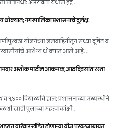
 प्रतिनिधी: अमरावती येथील इंद्र ...
 धोक्यात; नगरपालिका प्रशासनाचे दुर्लक्ष.
पाणीपुरवठा योजनेच्या जलवाहिनीतून सध्या दूषित व
शहरवासीयांचे आरोग्य धोक्यात आले आहे. ...
 आमदार अशोक पाटील आक्रमक, आठ दिवसांत रस्ता
 व १,४०० विद्यार्थ्यांचे हाल; प्रशासनाच्या मध्यस्थीने
खाडी पुलाच्या महत्त्वाकांक्षी ...
शहरात वारंवार खंडित होणाऱ्या वीज पुरवठ्याबाबत