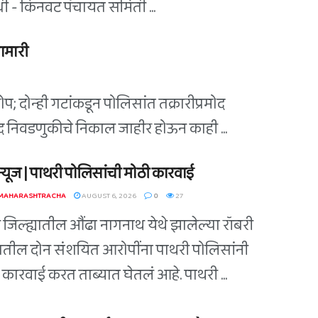
िधी - किनवट पंचायत समिती ...
ामारी
; दोन्ही गटांकडून पोलिसांत तक्रारीप्रमोद
िषद निवडणुकीचे निकाल जाहीर होऊन काही ...
ग न्यूज | पाथरी पोलिसांची मोठी कारवाई
 MAHARASHTRACHA
AUGUST 6, 2026
0
27
ी जिल्ह्यातील औंढा नागनाथ येथे झालेल्या रॉबरी
ातील दोन संशयित आरोपींना पाथरी पोलिसांनी
कारवाई करत ताब्यात घेतलं आहे. पाथरी ...