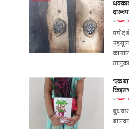
धक्काद
दारूच्या
BY
SARTHI
प्रमोद 
महसूल 
कार्या
तालुका
‘एक बाल
किड्स’च
BY
SARTHI
बुधवारा
बालवया