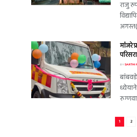
राजु र
विद्याप
अगस्त(
मांंजरे
परिसरा
BY
SARTHI
बांबवड
ध्येयान
रुग्णवा
1
2