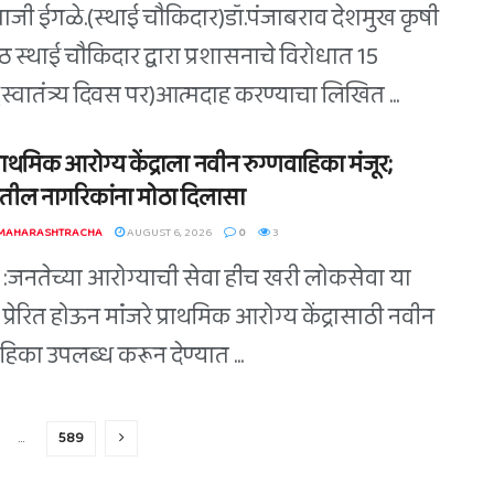
ुपाजी ईगळे.(स्थाई चौकिदार)डॉ.पंजाबराव देशमुख कृषी
िठ स्थाई चौकिदार द्वारा प्रशासनाचे विरोधात 15
स्वातंत्र्य दिवस पर)आत्मदाह करण्याचा लिखित ...
 प्राथमिक आरोग्य केंद्राला नवीन रुग्णवाहिका मंजूर;
तील नागरिकांना मोठा दिलासा
 MAHARASHTRACHA
AUGUST 6, 2026
0
3
े :जनतेच्या आरोग्याची सेवा हीच खरी लोकसेवा या
े प्रेरित होऊन मांंजरे प्राथमिक आरोग्य केंद्रासाठी नवीन
हिका उपलब्ध करून देण्यात ...
…
589