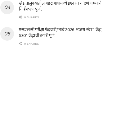
खेड तालुक्यातील गडद गावामध्ये इश्काच चांदणं गाण्याचे
चित्रीकरण पूर्ण..
0 SHARES
एस.एस.सी.परीक्षा फेब्रुवारी/ मार्च 2026 आजरा नंबर 1 केंद्र
5301 केंद्राची तयारी पूर्ण.
0 SHARES