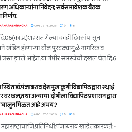
रण अधिकाऱ्यांना निवेदन; सर्वसमावेशक बैठक
ा निर्णय.
 MAHARASHTRACHA
AUGUST 6, 2026
0
11
दि.06(का.प्र.)शहरात गेल्या काही दिवसांपासून
ाने खंडित होणाऱ्या वीज पुरवठ्यामुळे नागरिक व
री त्रस्त झाले आहेत.या गंभीर समस्येची दखल घेत दि.6
्थित डॉ.पंजाबराव देशमुख कृषी विद्यापिठ द्वारा स्थाई
 वर छल,तथा अन्याय। दोषीला विद्यापिठ प्रशासन द्वारा
 घालुन मिळत आहे अभय.?
 MAHARASHTRACHA
AUGUST 6, 2026
0
8
महाराष्ट्राचा'जि.प्रतिनिधी:पंजाबराव खाडे.तक्रारकर्ते:-