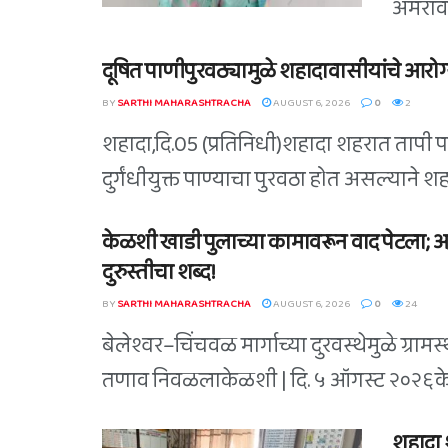
अमरावती
दूषित पाणीपुरवठ्यामुळे शहादावासीयांचे आरोग्य
BY
SARTHI MAHARASHTRACHA
AUGUST 6, 2026
0
2
शहादा,दि.05 (प्रतिनिधी)शहादा शहरात तापी 
दुर्गंधीयुक्त पाण्याचा पुरवठा होत असल्याने 
केळशी खाडी पुलाच्या कामावरून वाद पेटला;
दुरुस्तीचा शब्द!
BY
SARTHI MAHARASHTRACHA
AUGUST 6, 2026
0
24
बेलेश्वर–चिंचवळ मार्गाच्या दुरवस्थेमुळे ग्रामस्थ
तणाव निवळलाकेळशी | दि. ५ ऑगस्ट २०२६केळशी 
शहादा 