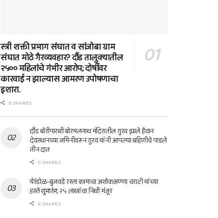
स्त्री शक्ती प्रभाग संघात व सांजोबा ग्राम
संघात मोठे गैरव्यवहार? दौंड तालुक्यातील
२५०० महिलांचे गंभीर आरोप; दोषींवर
कारवाई न झाल्यास आमरण उपोषणाचा
इशारा.
0 SHARES
दौंड बोरीपारधी बोरमलनाथ मंदिरातील गुरव झाले हैवान
देवस्थानच्या जमिनीवरून गुरव यांनी आपल्या बहिणीचे पाडले
तीन दात
0 SHARES
येरंडोळ-बुजवडे रस्ता कामाचा अशोकअण्णा चराटी यांच्या
हस्ते शुभारंभ; २५ लाखांचा निधी मंजूर
0 SHARES