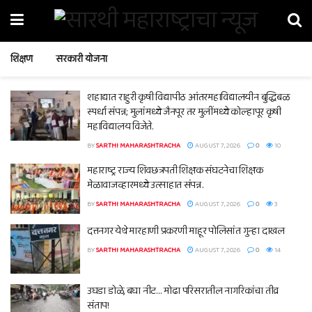
शिक्षण
सरकारी योजना
शहाद्यात राहुरी कृषी विद्यापीठ आंतरमहाविद्यालयीन बुद्धिबळ
स्पर्धा संपन्न; मुलांमध्ये जैनपूर तर मुलींमध्ये कोल्हापूर कृषी
महाविद्यालय विजेते.
BY
SARTHI MAHARASHTRACHA
AUGUST 7, 2026
0
10
महाराष्ट्र राज्य शिवछत्रपती शिक्षक संघटनेचा शिक्षक
मेळावाजव्हारमध्ये उत्साहात संपन्न.
BY
SARTHI MAHARASHTRACHA
AUGUST 7, 2026
0
3
दत्तनगर येथे मारहाणी प्रकरणी माहूर पोलिसांत गुन्हा दाखल
BY
SARTHI MAHARASHTRACHA
AUGUST 7, 2026
0
14
उघडा डोळे, बघा नीट… मोढा परिसरातील नागरिकांचा तीव्र
संताप!