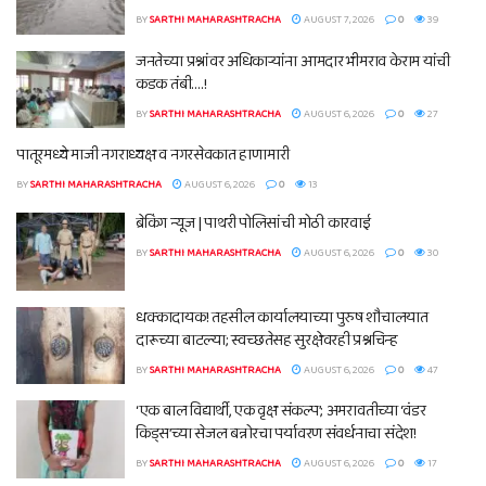
BY
SARTHI MAHARASHTRACHA
AUGUST 7, 2026
0
39
जनतेच्या प्रश्नांवर अधिकाऱ्यांना आमदार भीमराव केराम यांची
कडक तंबी….!
BY
SARTHI MAHARASHTRACHA
AUGUST 6, 2026
0
27
पातूरमध्ये माजी नगराध्यक्ष व नगरसेवकात हाणामारी
BY
SARTHI MAHARASHTRACHA
AUGUST 6, 2026
0
13
ब्रेकिंग न्यूज | पाथरी पोलिसांची मोठी कारवाई
BY
SARTHI MAHARASHTRACHA
AUGUST 6, 2026
0
30
धक्कादायक! तहसील कार्यालयाच्या पुरुष शौचालयात
दारूच्या बाटल्या; स्वच्छतेसह सुरक्षेवरही प्रश्नचिन्ह
BY
SARTHI MAHARASHTRACHA
AUGUST 6, 2026
0
47
‘एक बाल विद्यार्थी, एक वृक्ष संकल्प’; अमरावतीच्या ‘वंडर
किड्स’च्या सेजल बन्नोरचा पर्यावरण संवर्धनाचा संदेश!
BY
SARTHI MAHARASHTRACHA
AUGUST 6, 2026
0
17