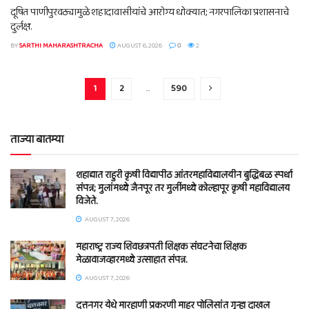
दूषित पाणीपुरवठ्यामुळे शहादावासीयांचे आरोग्य धोक्यात; नगरपालिका प्रशासनाचे
दुर्लक्ष.
BY
SARTHI MAHARASHTRACHA
AUGUST 6, 2026
0
2
1
2
…
590
ताज्या बातम्या
शहाद्यात राहुरी कृषी विद्यापीठ आंतरमहाविद्यालयीन बुद्धिबळ स्पर्धा
संपन्न; मुलांमध्ये जैनपूर तर मुलींमध्ये कोल्हापूर कृषी महाविद्यालय
विजेते.
AUGUST 7, 2026
महाराष्ट्र राज्य शिवछत्रपती शिक्षक संघटनेचा शिक्षक
मेळावाजव्हारमध्ये उत्साहात संपन्न.
AUGUST 7, 2026
दत्तनगर येथे मारहाणी प्रकरणी माहूर पोलिसांत गुन्हा दाखल