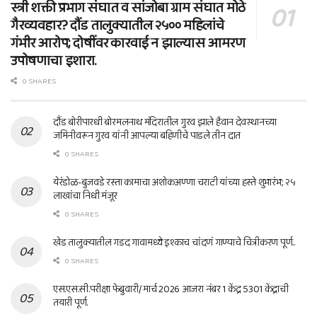
स्त्री शक्ती प्रभाग संघात व सांजोबा ग्राम संघात मोठे
गैरव्यवहार? दौंड तालुक्यातील २५०० महिलांचे
गंभीर आरोप; दोषींवर कारवाई न झाल्यास आमरण
उपोषणाचा इशारा.
0 SHARES
दौंड बोरीपारधी बोरमलनाथ मंदिरातील गुरव झाले हैवान देवस्थानच्या
जमिनीवरून गुरव यांनी आपल्या बहिणीचे पाडले तीन दात
0 SHARES
येरंडोळ-बुजवडे रस्ता कामाचा अशोकअण्णा चराटी यांच्या हस्ते शुभारंभ; २५
लाखांचा निधी मंजूर
0 SHARES
खेड तालुक्यातील गडद गावामध्ये इश्काच चांदणं गाण्याचे चित्रीकरण पूर्ण..
0 SHARES
एस.एस.सी.परीक्षा फेब्रुवारी/ मार्च 2026 आजरा नंबर 1 केंद्र 5301 केंद्राची
तयारी पूर्ण.