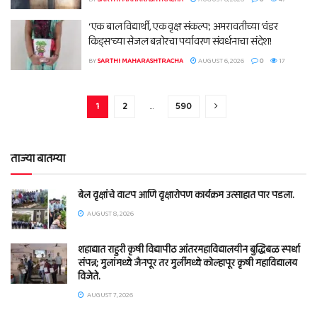
‘एक बाल विद्यार्थी, एक वृक्ष संकल्प’; अमरावतीच्या ‘वंडर
किड्स’च्या सेजल बन्नोरचा पर्यावरण संवर्धनाचा संदेश!
BY
SARTHI MAHARASHTRACHA
AUGUST 6, 2026
0
17
1
2
…
590
ताज्या बातम्या
बेल वृक्षांचे वाटप आणि वृक्षारोपण कार्यक्रम उत्साहात पार पडला.
AUGUST 8, 2026
शहाद्यात राहुरी कृषी विद्यापीठ आंतरमहाविद्यालयीन बुद्धिबळ स्पर्धा
संपन्न; मुलांमध्ये जैनपूर तर मुलींमध्ये कोल्हापूर कृषी महाविद्यालय
विजेते.
AUGUST 7, 2026