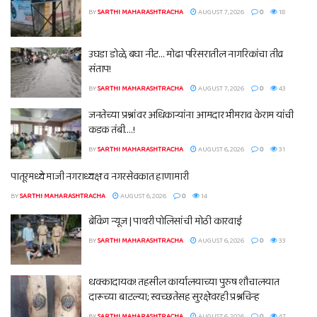
BY
SARTHI MAHARASHTRACHA
AUGUST 7, 2026
0
18
उघडा डोळे, बघा नीट… मोढा परिसरातील नागरिकांचा तीव्र
संताप!
BY
SARTHI MAHARASHTRACHA
AUGUST 7, 2026
0
43
जनतेच्या प्रश्नांवर अधिकाऱ्यांना आमदार भीमराव केराम यांची
कडक तंबी….!
BY
SARTHI MAHARASHTRACHA
AUGUST 6, 2026
0
31
पातूरमध्ये माजी नगराध्यक्ष व नगरसेवकात हाणामारी
BY
SARTHI MAHARASHTRACHA
AUGUST 6, 2026
0
14
ब्रेकिंग न्यूज | पाथरी पोलिसांची मोठी कारवाई
BY
SARTHI MAHARASHTRACHA
AUGUST 6, 2026
0
33
धक्कादायक! तहसील कार्यालयाच्या पुरुष शौचालयात
दारूच्या बाटल्या; स्वच्छतेसह सुरक्षेवरही प्रश्नचिन्ह
BY
SARTHI MAHARASHTRACHA
AUGUST 6, 2026
0
47