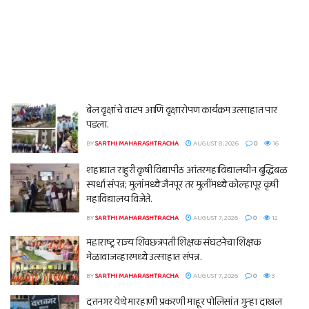
बेल वृक्षांचे वाटप आणि वृक्षारोपण कार्यक्रम उत्साहात पार
पडला.
BY
SARTHI MAHARASHTRACHA
AUGUST 8, 2026
0
16
शहाद्यात राहुरी कृषी विद्यापीठ आंतरमहाविद्यालयीन बुद्धिबळ
स्पर्धा संपन्न; मुलांमध्ये जैनपूर तर मुलींमध्ये कोल्हापूर कृषी
महाविद्यालय विजेते.
BY
SARTHI MAHARASHTRACHA
AUGUST 7, 2026
0
12
महाराष्ट्र राज्य शिवछत्रपती शिक्षक संघटनेचा शिक्षक
मेळावाजव्हारमध्ये उत्साहात संपन्न.
BY
SARTHI MAHARASHTRACHA
AUGUST 7, 2026
0
3
दत्तनगर येथे मारहाणी प्रकरणी माहूर पोलिसांत गुन्हा दाखल