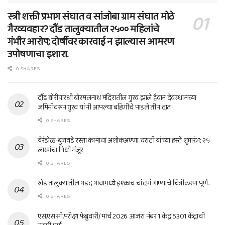
स्त्री शक्ती प्रभाग संघात व सांजोबा ग्राम संघात मोठे
गैरव्यवहार? दौंड तालुक्यातील २५०० महिलांचे
गंभीर आरोप; दोषींवर कारवाई न झाल्यास आमरण
उपोषणाचा इशारा.
0 SHARES
दौंड बोरीपारधी बोरमलनाथ मंदिरातील गुरव झाले हैवान देवस्थानच्या
जमिनीवरून गुरव यांनी आपल्या बहिणीचे पाडले तीन दात
0 SHARES
येरंडोळ-बुजवडे रस्ता कामाचा अशोकअण्णा चराटी यांच्या हस्ते शुभारंभ; २५
लाखांचा निधी मंजूर
0 SHARES
खेड तालुक्यातील गडद गावामध्ये इश्काच चांदणं गाण्याचे चित्रीकरण पूर्ण..
0 SHARES
एस.एस.सी.परीक्षा फेब्रुवारी/ मार्च 2026 आजरा नंबर 1 केंद्र 5301 केंद्राची