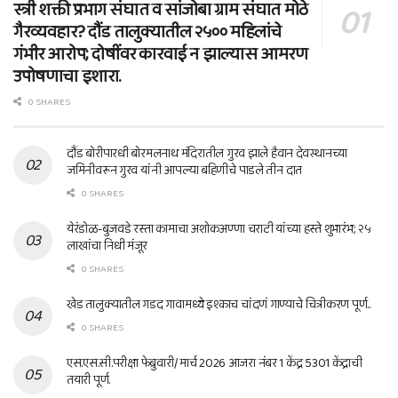
स्त्री शक्ती प्रभाग संघात व सांजोबा ग्राम संघात मोठे
गैरव्यवहार? दौंड तालुक्यातील २५०० महिलांचे
गंभीर आरोप; दोषींवर कारवाई न झाल्यास आमरण
उपोषणाचा इशारा.
0 SHARES
दौंड बोरीपारधी बोरमलनाथ मंदिरातील गुरव झाले हैवान देवस्थानच्या
जमिनीवरून गुरव यांनी आपल्या बहिणीचे पाडले तीन दात
0 SHARES
येरंडोळ-बुजवडे रस्ता कामाचा अशोकअण्णा चराटी यांच्या हस्ते शुभारंभ; २५
लाखांचा निधी मंजूर
0 SHARES
खेड तालुक्यातील गडद गावामध्ये इश्काच चांदणं गाण्याचे चित्रीकरण पूर्ण..
0 SHARES
एस.एस.सी.परीक्षा फेब्रुवारी/ मार्च 2026 आजरा नंबर 1 केंद्र 5301 केंद्राची
तयारी पूर्ण.