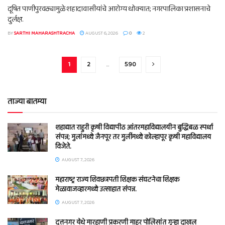
दूषित पाणीपुरवठ्यामुळे शहादावासीयांचे आरोग्य धोक्यात; नगरपालिका प्रशासनाचे
दुर्लक्ष.
BY
SARTHI MAHARASHTRACHA
AUGUST 6, 2026
0
2
1
2
…
590
ताज्या बातम्या
शहाद्यात राहुरी कृषी विद्यापीठ आंतरमहाविद्यालयीन बुद्धिबळ स्पर्धा
संपन्न; मुलांमध्ये जैनपूर तर मुलींमध्ये कोल्हापूर कृषी महाविद्यालय
विजेते.
AUGUST 7, 2026
महाराष्ट्र राज्य शिवछत्रपती शिक्षक संघटनेचा शिक्षक
मेळावाजव्हारमध्ये उत्साहात संपन्न.
AUGUST 7, 2026
दत्तनगर येथे मारहाणी प्रकरणी माहूर पोलिसांत गुन्हा दाखल