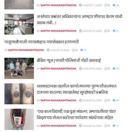
BY
SARTHI MAHARASHTRACHA
AUGUST 7, 2026
0
29
जनतेच्या प्रश्नांवर अधिकाऱ्यांना आमदार भीमराव केराम यांची
कडक तंबी….!
BY
SARTHI MAHARASHTRACHA
AUGUST 6, 2026
0
21
पातूरमध्ये माजी नगराध्यक्ष व नगरसेवकात हाणामारी
BY
SARTHI MAHARASHTRACHA
AUGUST 6, 2026
0
13
ब्रेकिंग न्यूज | पाथरी पोलिसांची मोठी कारवाई
BY
SARTHI MAHARASHTRACHA
AUGUST 6, 2026
0
29
धक्कादायक! तहसील कार्यालयाच्या पुरुष शौचालयात
दारूच्या बाटल्या; स्वच्छतेसह सुरक्षेवरही प्रश्नचिन्ह
BY
SARTHI MAHARASHTRACHA
AUGUST 6, 2026
0
45
‘एक बाल विद्यार्थी, एक वृक्ष संकल्प’; अमरावतीच्या ‘वंडर
किड्स’च्या सेजल बन्नोरचा पर्यावरण संवर्धनाचा संदेश!
BY
SARTHI MAHARASHTRACHA
AUGUST 6, 2026
0
17