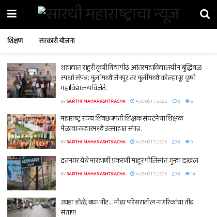
शिक्षण
सरकारी योजना
शहाद्यात राहुरी कृषी विद्यापीठ आंतरमहाविद्यालयीन बुद्धिबळ
स्पर्धा संपन्न; मुलांमध्ये जैनपूर तर मुलींमध्ये कोल्हापूर कृषी
महाविद्यालय विजेते.
BY
SARTHI MAHARASHTRACHA
AUGUST 7, 2026
0
9
महाराष्ट्र राज्य शिवछत्रपती शिक्षक संघटनेचा शिक्षक
मेळावाजव्हारमध्ये उत्साहात संपन्न.
BY
SARTHI MAHARASHTRACHA
AUGUST 7, 2026
0
3
दत्तनगर येथे मारहाणी प्रकरणी माहूर पोलिसांत गुन्हा दाखल
BY
SARTHI MAHARASHTRACHA
AUGUST 7, 2026
0
14
उघडा डोळे, बघा नीट… मोढा परिसरातील नागरिकांचा तीव्र
संताप!