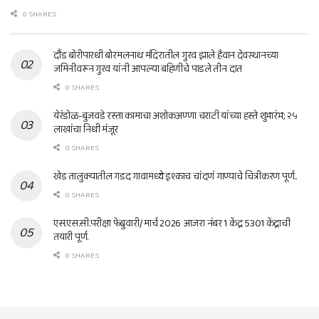
0 SHARES
दौंड बोरीपारधी बोरमलनाथ मंदिरातील गुरव झाले हैवान देवस्थानच्या
जमिनीवरून गुरव यांनी आपल्या बहिणीचे पाडले तीन दात
0 SHARES
येरंडोळ-बुजवडे रस्ता कामाचा अशोकअण्णा चराटी यांच्या हस्ते शुभारंभ; २५
लाखांचा निधी मंजूर
0 SHARES
खेड तालुक्यातील गडद गावामध्ये इश्काच चांदणं गाण्याचे चित्रीकरण पूर्ण..
0 SHARES
एस.एस.सी.परीक्षा फेब्रुवारी/ मार्च 2026 आजरा नंबर 1 केंद्र 5301 केंद्राची
तयारी पूर्ण.
0 SHARES