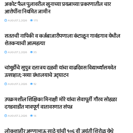
अकोट फैल पुलावरील खुनाच्या प्रयत्नाच्या प्रकरणातील चार
आरोपींना नियमित जामीन
AUGUST 2, 2026
175
BLOG
सततची नापिकी व कर्जबाजारीपणाला कंटाळून गावंडगाव येथील
शेतकऱ्याची आत्महत्या
AUGUST 2, 2026
35
BLOG
चांभुर्डीचे सुपुत्र दत्तात्रय दळवी यांचा वाढदिवस विद्यार्थ्यांसमवेत
उत्साहात; नव्या ग्रंथालयाचे उद्घाटन
AUGUST 2, 2026
52
BLOG
उपक्रमशील शिक्षिका मिनाक्षी मोरे यांचा सेवापूर्ती गौरव सोहळा
दगडवाडीत भावपूर्ण वातावरणात संपन्न
AUGUST 2, 2026
14
BLOG
लोकशाहीर अण्णाभाऊ साठे यांची १०६ वी जयंती शिरोळ येथे