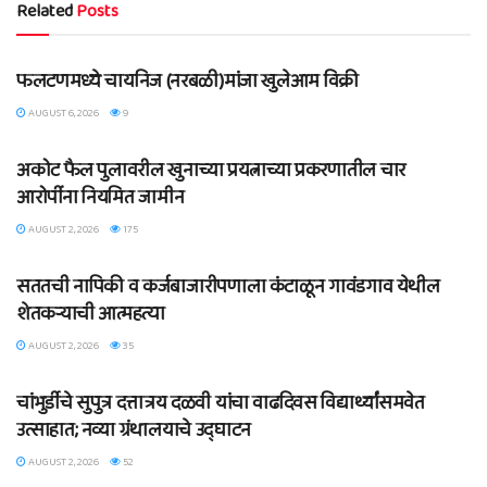
Related
Posts
BLOG
फलटणमध्ये चायनिज (नरबळी)मांजा खुलेआम विक्री
AUGUST 6, 2026
9
BLOG
अकोट फैल पुलावरील खुनाच्या प्रयत्नाच्या प्रकरणातील चार
आरोपींना नियमित जामीन
AUGUST 2, 2026
175
BLOG
सततची नापिकी व कर्जबाजारीपणाला कंटाळून गावंडगाव येथील
शेतकऱ्याची आत्महत्या
AUGUST 2, 2026
35
BLOG
चांभुर्डीचे सुपुत्र दत्तात्रय दळवी यांचा वाढदिवस विद्यार्थ्यांसमवेत
उत्साहात; नव्या ग्रंथालयाचे उद्घाटन
AUGUST 2, 2026
52
BLOG