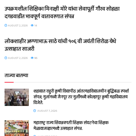
उपक्रमशील शिक्षिका मिनाक्षी मोरे यांचा सेवापूर्ती गौरव सोहळा
दगडवाडीत भावपूर्ण वातावरणात संपन्न
AUGUST 2, 2026
14
BLOG
लोकशाहीर अण्णाभाऊ साठे यांची १०६ वी जयंती शिरोळ येथे
उत्साहात साजरी
AUGUST 2, 2026
96
ताज्या बातम्या
शहाद्यात राहुरी कृषी विद्यापीठ आंतरमहाविद्यालयीन बुद्धिबळ स्पर्धा
संपन्न; मुलांमध्ये जैनपूर तर मुलींमध्ये कोल्हापूर कृषी महाविद्यालय
विजेते.
AUGUST 7, 2026
महाराष्ट्र राज्य शिवछत्रपती शिक्षक संघटनेचा शिक्षक
मेळावाजव्हारमध्ये उत्साहात संपन्न.