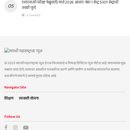
एस.एस.सी.परीक्षा फेब्रुवारी/ मार्च 2026 आजरा नंबर 1 केंद्र 5301 केंद्राची
तयारी पूर्ण.
0 SHARES
© 2025 सारथी महाराष्ट्राचा न्यूज हे एक विश्वासार्ह व निष्पक्ष डिजिटल न्यूज पोर्टल आहे. समाजाच्या मूळ
प्रश्नांना वाचा देणे, सत्यावर आधारित पत्रकारिता करणे आणि ग्रामीण व स्थानिक स्तरावरील बातम्या
प्रभावीपणे मांडणे हे आमचे मुख्य उद्दिष्ट आहे.
Navigate Site
शिक्षण
सरकारी योजना
Follow Us