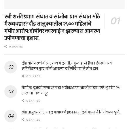
स्त्री शक्ती प्रभाग संघात व सांजोबा ग्राम संघात मोठे
गैरव्यवहार? दौंड तालुक्यातील २५०० महिलांचे
गंभीर आरोप; दोषींवर कारवाई न झाल्यास आमरण
उपोषणाचा इशारा.
0 SHARES
दौंड बोरीपारधी बोरमलनाथ मंदिरातील गुरव झाले हैवान देवस्थानच्या
जमिनीवरून गुरव यांनी आपल्या बहिणीचे पाडले तीन दात
0 SHARES
येरंडोळ-बुजवडे रस्ता कामाचा अशोकअण्णा चराटी यांच्या हस्ते शुभारंभ; २५
लाखांचा निधी मंजूर
0 SHARES
खेड तालुक्यातील गडद गावामध्ये इश्काच चांदणं गाण्याचे चित्रीकरण पूर्ण..
0 SHARES