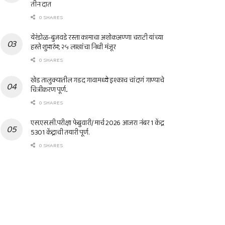
तीन दात
0 SHARES
येरंडोळ-बुजवडे रस्ता कामाचा अशोकअण्णा चराटी यांच्या
हस्ते शुभारंभ; २५ लाखांचा निधी मंजूर
0 SHARES
खेड तालुक्यातील गडद गावामध्ये इश्काच चांदणं गाण्याचे
चित्रीकरण पूर्ण..
0 SHARES
एस.एस.सी.परीक्षा फेब्रुवारी/ मार्च 2026 आजरा नंबर 1 केंद्र
5301 केंद्राची तयारी पूर्ण.
0 SHARES