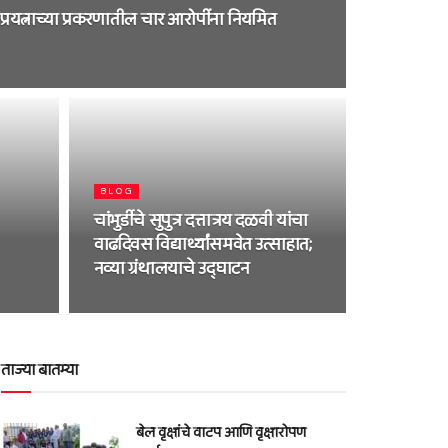
्रयत्नाच्या प्रकरणातील चार आरोपींना नियमित
BLOG
चांभुर्डीचे सुपुत्र दत्तात्रय दळवी यांचा
वाढदिवस विद्यार्थ्यांसमवेत उत्साहात;
नव्या ग्रंथालयाचे उद्घाटन
ताज्या बातम्या
बेल वृक्षांचे वाटप आणि वृक्षारोपण