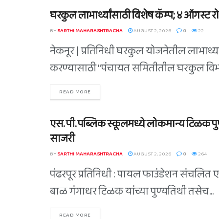
घरकुल लाभार्थ्यांसाठी विशेष कॅम्प; ४ ऑगस्ट
BLOG
BY
SARTHI MAHARASHTRACHA
AUGUST 2, 2026
0
22
नेकनूर | प्रतिनिधी घरकुल योजनेतील लाभार्थ्
करण्यासाठी "पंचायत समितीतील घरकुल विभागाच
READ MORE
एस. पी. पब्लिक स्कूलमध्ये लोकमान्य टिळक प
BLOG
साजरी
BY
SARTHI MAHARASHTRACHA
AUGUST 2, 2026
0
264
पंढरपूर प्रतिनिधी : पायल फाउंडेशन संचलित एस. 
बाळ गंगाधर टिळक यांच्या पुण्यतिथी तसेच...
READ MORE