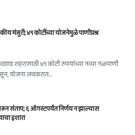
ीय मंजुरी; ४९ कोटींच्या योजनेमुळे पाणीप्रश्न
रुंदवाड शहरासाठी ४९ कोटी रुपयांच्या नव्या नळपाणी
सून, योजना लवकरात...
ेवरून संताप; ६ ऑगस्टपर्यंत निर्णय न झाल्यास
याचा इशारा