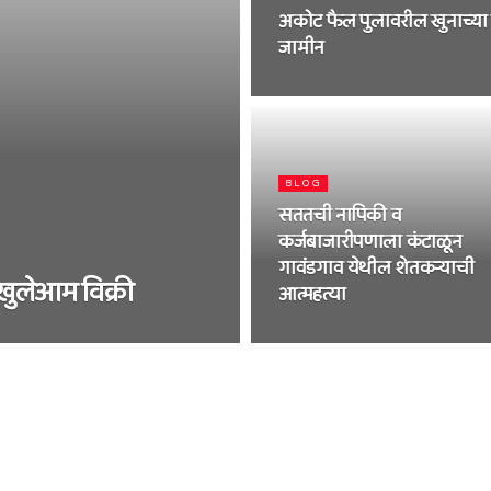
अकोट फैल पुलावरील खुनाच्या प
जामीन
BLOG
सततची नापिकी व
कर्जबाजारीपणाला कंटाळून
गावंडगाव येथील शेतकऱ्याची
ुलेआम विक्री
आत्महत्या