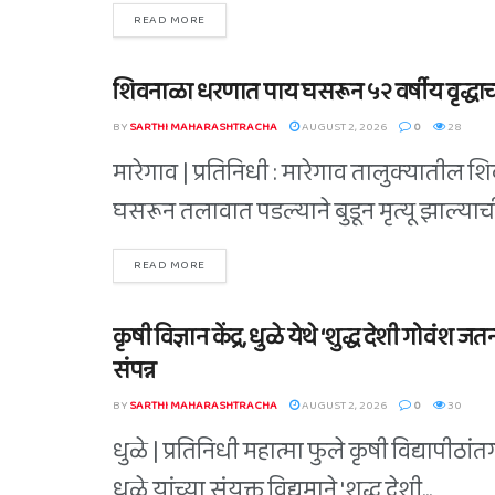
READ MORE
शिवनाळा धरणात पाय घसरून ५२ वर्षीय वृद्धाचा ब
BLOG
BY
SARTHI MAHARASHTRACHA
AUGUST 2, 2026
0
28
मारेगाव | प्रतिनिधी : मारेगाव तालुक्यातील 
घसरून तलावात पडल्याने बुडून मृत्यू झाल्याची.
READ MORE
कृषी विज्ञान केंद्र, धुळे येथे ‘शुद्ध देशी गोवंश 
BLOG
संपन्न
BY
SARTHI MAHARASHTRACHA
AUGUST 2, 2026
0
30
धुळे | प्रतिनिधी महात्मा फुले कृषी विद्यापीठांत
धुळे यांच्या संयुक्त विद्यमाने 'शुद्ध देशी...