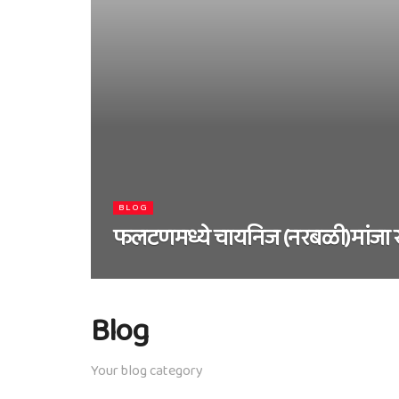
BLOG
फलटणमध्ये चायनिज (नरबळी)मांजा ख
Blog
Your blog category