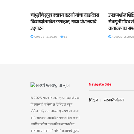
BLOG
BLOG
चांभुर्डीचे सुपुत्र दत्तात्रय दळवी यांचा वाढदिवस
उपक्रमशील शिक्षि
विद्यार्थ्यांसमवेत उत्साहात; नव्या ग्रंथालयाचे
सेवापूर्ती गौरव
उद्घाटन
वातावरणात संपन
AUGUST 2, 2026
53
AUGUST 2, 202
Navigate Site
© 2025 सारथी महाराष्ट्राचा न्यूज हे एक
शिक्षण
सरकारी योजना
विश्वासार्ह व निष्पक्ष डिजिटल न्यूज
पोर्टल आहे. समाजाच्या मूळ प्रश्नांना वाचा
देणे, सत्यावर आधारित पत्रकारिता करणे
आणि ग्रामीण व स्थानिक स्तरावरील
बातम्या प्रभावीपणे मांडणे हे आमचे मुख्य