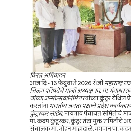
विनम्र अभिवादन
आज दि:- 16 फेब्रुवारी 2026 रोजी
महाराष्ट्र रा
जिल्हा परिषदेचे माजी अध्यक्ष स्व. मा. गंगाधररा
यांच्या जन्मोत्सवानिमित्त
त्यांच्या कुंटूर येथिल
करतांना
भारतीय जनता पक्षाचे प्रदेश कार्यका
कुंटूरकर साहेब,
नायगाव पंचायत समितीचे माजी 
पा. कदम कुंटूरकर, कुंटूर तंटा मुक्त समितीचे
संचालक मा. मोहन माहादाळे, भगवान पा. कदम, 