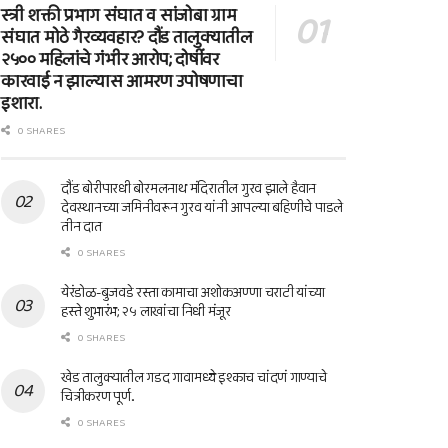
स्त्री शक्ती प्रभाग संघात व सांजोबा ग्राम
संघात मोठे गैरव्यवहार? दौंड तालुक्यातील
२५०० महिलांचे गंभीर आरोप; दोषींवर
कारवाई न झाल्यास आमरण उपोषणाचा
इशारा.
0 SHARES
दौंड बोरीपारधी बोरमलनाथ मंदिरातील गुरव झाले हैवान
देवस्थानच्या जमिनीवरून गुरव यांनी आपल्या बहिणीचे पाडले
तीन दात
0 SHARES
येरंडोळ-बुजवडे रस्ता कामाचा अशोकअण्णा चराटी यांच्या
हस्ते शुभारंभ; २५ लाखांचा निधी मंजूर
0 SHARES
खेड तालुक्यातील गडद गावामध्ये इश्काच चांदणं गाण्याचे
चित्रीकरण पूर्ण..
0 SHARES