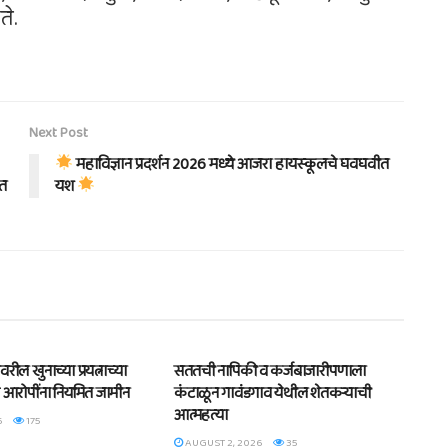
ते.
Next Post
महाविज्ञान प्रदर्शन 2026 मध्ये आजरा हायस्कूलचे घवघवीत
बत
यश
BLOG
ील खुनाच्या प्रयत्नाच्या
सततची नापिकी व कर्जबाजारीपणाला
 आरोपींना नियमित जामीन
कंटाळून गावंडगाव येथील शेतकऱ्याची
आत्महत्या
6
175
AUGUST 2, 2026
35