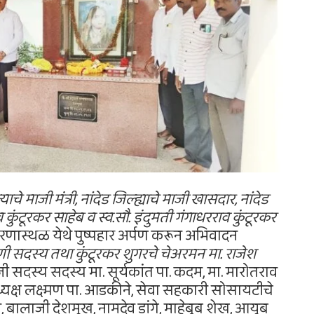
ज्याचे माजी मंत्री, नांदेड जिल्ह्याचे माजी खासदार, नांदेड
व कुंटूरकर साहेब व स्व.सौ. इंदुमती गंगाधरराव कुंटूरकर
 प्रेरणास्थळ येथे पुष्पहार अर्पण करून अभिवादन
रणी सदस्य तथा कुंटूरकर शुगरचे चेअरमन मा. राजेश
सदस्य सदस्य मा. सूर्यकांत पा. कदम, मा. मारोतराव
 अध्यक्ष लक्ष्मण पा. आडकीने, सेवा सहकारी सोसायटीचे
बालाजी देशमुख, नामदेव डांगे, माहेबूब शेख, आयुब