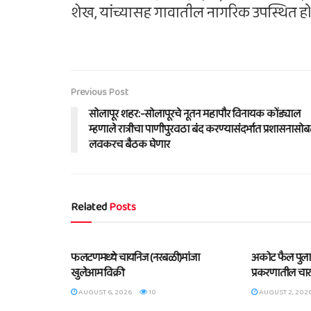
शेख, यांच्यासह गावातील नागरिक उपस्थित हो
Previous Post
सोलापूर शहर:-सोलापूरचे नूतन महापौर विनायक कोंड्याल
म्हणाले रात्रीचा पाणीपुरवठा बंद करण्यासंदर्भात प्रशासनासो
लवकरच बैठक घेणार
Related
Posts
BLOG
BLOG
फलटणमध्ये चायनिज (नरबळी)मांजा
अकोट फैल पुलावर
खुलेआम विक्री
प्रकरणातील चार
AUGUST 6, 2026
10
AUGUST 2, 202