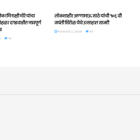
BLOG
का मिनाक्षी मोरे यांचा
लोकशाहीर अण्णाभाऊ साठे यांची १०६ वी
 सोहळा दगडवाडीत भावपूर्ण
जयंती शिरोळ येथे उत्साहात साजरी
्न
AUGUST 2, 2026
97
6
14