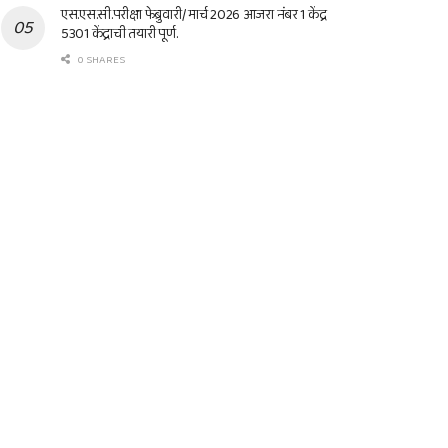
एस.एस.सी.परीक्षा फेब्रुवारी/ मार्च 2026 आजरा नंबर 1 केंद्र
5301 केंद्राची तयारी पूर्ण.
0 SHARES