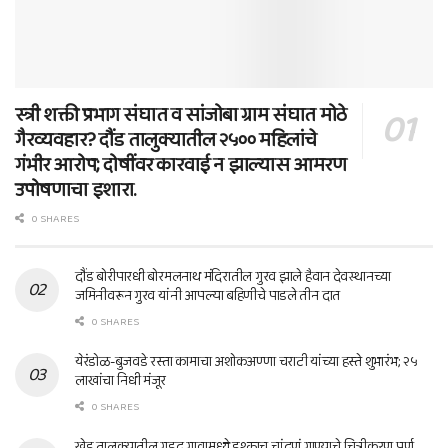
स्त्री शक्ती प्रभाग संघात व सांजोबा ग्राम संघात मोठे
गैरव्यवहार? दौंड तालुक्यातील २५०० महिलांचे
गंभीर आरोप; दोषींवर कारवाई न झाल्यास आमरण
उपोषणाचा इशारा.
0 SHARES
दौंड बोरीपारधी बोरमलनाथ मंदिरातील गुरव झाले हैवान देवस्थानच्या
जमिनीवरून गुरव यांनी आपल्या बहिणीचे पाडले तीन दात
0 SHARES
येरंडोळ-बुजवडे रस्ता कामाचा अशोकअण्णा चराटी यांच्या हस्ते शुभारंभ; २५
लाखांचा निधी मंजूर
0 SHARES
खेड तालुक्यातील गडद गावामध्ये इश्काच चांदणं गाण्याचे चित्रीकरण पूर्ण..