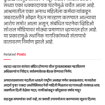
सध्या एका धक्कादायक घटनेमुळे चर्चेत आला आहे.
आश्रमातील एका अनाथ महिलेला कर्मचाऱ्यांकडून
जबरदस्तीने ओढत नेऊन मारहाण करण्यात आल्याचा
आरोप समोर आला असून, संबंधित घटनेचा व्हिडिओ
सोशल मीडियावर मोठ्या प्रमाणात व्हायरल होत आहे.
या प्रकारामुळे स्थानिक नागरिकांमध्ये संतापाचे
वातावरण निर्माण झाले आहे.
Related
Posts
शहादा शहरात वारंवार खंडित होणाऱ्या वीज पुरवठ्याबाबत महावितरण
अधिकाऱ्यांना निवेदन; सर्वसमावेशक बैठक घेण्याचा निर्णय.
अपघातग्रस्ताच्या मदतीला धावले राष्ट्रीय अध्यक्ष गणेश कचकलवार; मानवतेचा
आदर्श पुन्हा एकदा अधोरेखितघटनेची माहिती मिळताच घटनास्थळी तात्काळ धाव;
जखमीला दिली वेळेवर मदत, नागरिकांकडून कौतुकाचा वर्षाव माहूर
वाहतूक समस्यांवर चर्चा नव्हे, तर प्रभावी उपाययोजना करण्याच्या सूचना दिल्या: