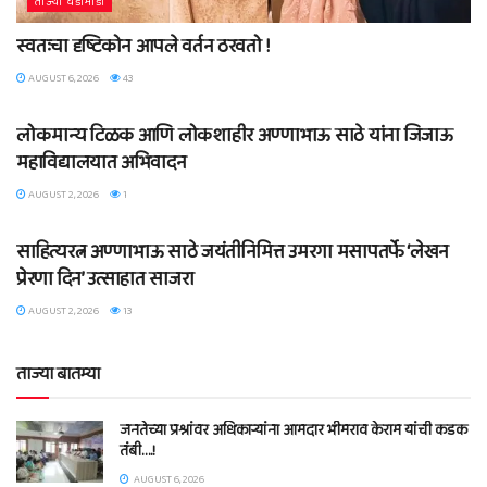
ताज्या घडामोडी
स्वतःचा दृष्टिकोन आपले वर्तन ठरवतो !
AUGUST 6, 2026
43
ताज्या घडामोडी
लोकमान्य टिळक आणि लोकशाहीर अण्णाभाऊ साठे यांना जिजाऊ
महाविद्यालयात अभिवादन
AUGUST 2, 2026
1
ताज्या घडामोडी
साहित्यरत्न अण्णाभाऊ साठे जयंतीनिमित्त उमरगा मसापतर्फे ‘लेखन
प्रेरणा दिन’ उत्साहात साजरा
AUGUST 2, 2026
13
ताज्या बातम्या
जनतेच्या प्रश्नांवर अधिकाऱ्यांना आमदार भीमराव केराम यांची कडक
तंबी….!
AUGUST 6, 2026