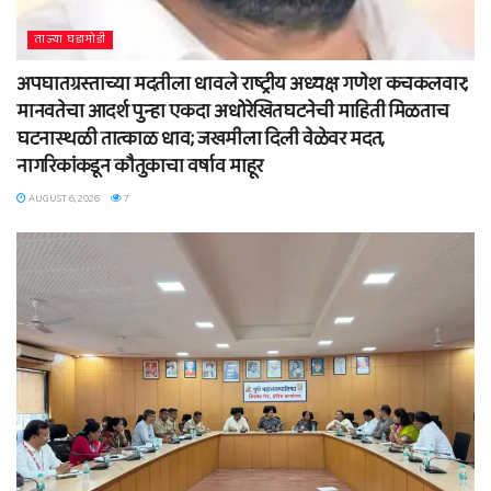
ताज्या घडामोडी
अपघातग्रस्ताच्या मदतीला धावले राष्ट्रीय अध्यक्ष गणेश कचकलवार;
मानवतेचा आदर्श पुन्हा एकदा अधोरेखितघटनेची माहिती मिळताच
घटनास्थळी तात्काळ धाव; जखमीला दिली वेळेवर मदत,
नागरिकांकडून कौतुकाचा वर्षाव माहूर
AUGUST 6, 2026
7