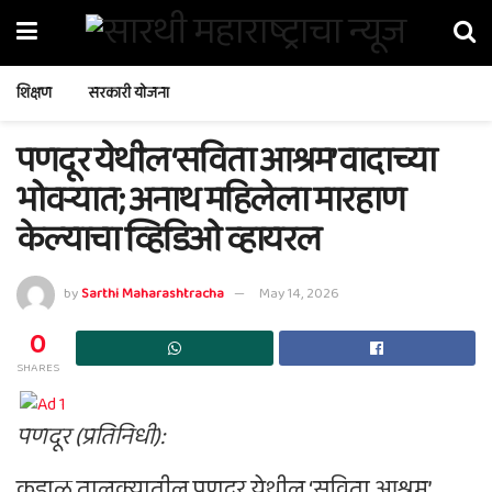
शिक्षण
सरकारी योजना
पणदूर येथील ‘सविता आश्रम’ वादाच्या
भोवऱ्यात; अनाथ महिलेला मारहाण
केल्याचा व्हिडिओ व्हायरल
by
Sarthi Maharashtracha
May 14, 2026
0
SHARES
पणदूर (प्रतिनिधी):
कुडाळ तालुक्यातील पणदूर येथील ‘सविता आश्रम’