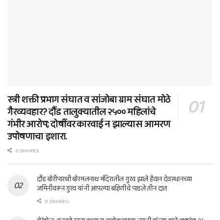
स्त्री शक्ती प्रभाग संघात व सांजोबा ग्राम संघात मोठे
गैरव्यवहार? दौंड तालुक्यातील २५०० महिलांचे
गंभीर आरोप; दोषींवर कारवाई न झाल्यास आमरण
उपोषणाचा इशारा.
0 SHARES
दौंड बोरीपारधी बोरमलनाथ मंदिरातील गुरव झाले हैवान देवस्थानच्या
जमिनीवरून गुरव यांनी आपल्या बहिणीचे पाडले तीन दात
0 SHARES