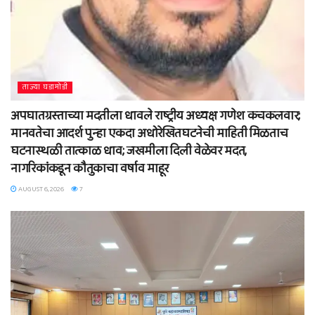
ताज्या घडामोडी
अपघातग्रस्ताच्या मदतीला धावले राष्ट्रीय अध्यक्ष गणेश कचकलवार;
मानवतेचा आदर्श पुन्हा एकदा अधोरेखितघटनेची माहिती मिळताच
घटनास्थळी तात्काळ धाव; जखमीला दिली वेळेवर मदत,
नागरिकांकडून कौतुकाचा वर्षाव माहूर
AUGUST 6, 2026
7