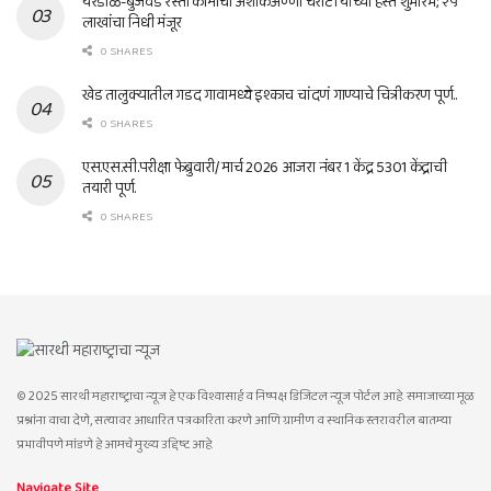
येरंडोळ-बुजवडे रस्ता कामाचा अशोकअण्णा चराटी यांच्या हस्ते शुभारंभ; २५
लाखांचा निधी मंजूर
0 SHARES
खेड तालुक्यातील गडद गावामध्ये इश्काच चांदणं गाण्याचे चित्रीकरण पूर्ण..
0 SHARES
एस.एस.सी.परीक्षा फेब्रुवारी/ मार्च 2026 आजरा नंबर 1 केंद्र 5301 केंद्राची
तयारी पूर्ण.
0 SHARES
© 2025 सारथी महाराष्ट्राचा न्यूज हे एक विश्वासार्ह व निष्पक्ष डिजिटल न्यूज पोर्टल आहे. समाजाच्या मूळ
प्रश्नांना वाचा देणे, सत्यावर आधारित पत्रकारिता करणे आणि ग्रामीण व स्थानिक स्तरावरील बातम्या
प्रभावीपणे मांडणे हे आमचे मुख्य उद्दिष्ट आहे.
Navigate Site