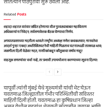
सातत्याने पाठपुरावा सुरू ठेवला आहे.
Related
Posts
शहादा शहरात वारंवार खंडित होणाऱ्या वीज पुरवठ्याबाबत महावितरण
अधिकाऱ्यांना निवेदन; सर्वसमावेशक बैठक घेण्याचा निर्णय.
अपघातग्रस्ताच्या मदतीला धावले राष्ट्रीय अध्यक्ष गणेश कचकलवार; मानवतेचा
आदर्श पुन्हा एकदा अधोरेखितघटनेची माहिती मिळताच घटनास्थळी तात्काळ धाव;
जखमीला दिली वेळेवर मदत, नागरिकांकडून कौतुकाचा वर्षाव माहूर
वाहतूक समस्यांवर चर्चा नव्हे, तर प्रभावी उपाययोजना करण्याच्या सूचना दिल्या:
यापूर्वी त्यांनी मुंबई येथे मुख्यमंत्री यांची भेट घेऊन
यवतमाळ जिल्ह्यातील गंभीर परिस्थितीची सविस्तर
माहिती दिली होती. यवतमाळ हा कृषिप्रधान जिल्हा
असून येथील बहुतांश शेतकरी सोयाबीन, कापूस आणि