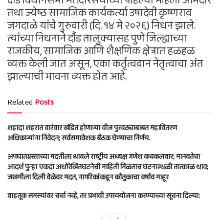
दौंड विधानसभा मतदारसंघाच्या पहिल्या महिला आमदार
तथा ज्येष्ठ सामाजिक कार्यकर्त्या उषादेवी कृष्णराव
जगदाळे यांचे गुरुवारी (दि. १४ मे २०२६) निधन झाले.
त्यांच्या निधनाने दौंड तालुक्यासह पुणे जिल्ह्याच्या
राजकीय, सामाजिक आणि शैक्षणिक क्षेत्रात हळहळ
व्यक्त केली जात असून, एका कर्तृत्ववान नेतृत्वाचा अंत
झाल्याची भावना व्यक्त होत आहे.
Related
Posts
शहादा शहरात वारंवार खंडित होणाऱ्या वीज पुरवठ्याबाबत महावितरण
अधिकाऱ्यांना निवेदन; सर्वसमावेशक बैठक घेण्याचा निर्णय.
अपघातग्रस्ताच्या मदतीला धावले राष्ट्रीय अध्यक्ष गणेश कचकलवार; मानवतेचा
आदर्श पुन्हा एकदा अधोरेखितघटनेची माहिती मिळताच घटनास्थळी तात्काळ धाव;
जखमीला दिली वेळेवर मदत, नागरिकांकडून कौतुकाचा वर्षाव माहूर
वाहतूक समस्यांवर चर्चा नव्हे, तर प्रभावी उपाययोजना करण्याच्या सूचना दिल्या: