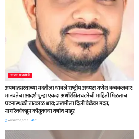
ताज्या घडामोडी
अपघातग्रस्ताच्या मदतीला धावले राष्ट्रीय अध्यक्ष गणेश कचकलवार;
मानवतेचा आदर्श पुन्हा एकदा अधोरेखितघटनेची माहिती मिळताच
घटनास्थळी तात्काळ धाव; जखमीला दिली वेळेवर मदत,
नागरिकांकडून कौतुकाचा वर्षाव माहूर
AUGUST 6, 2026
7