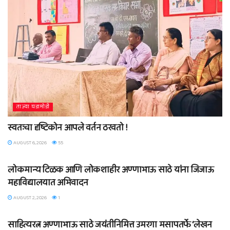
ताज्या घडामोडी
स्वतःचा दृष्टिकोन आपले वर्तन ठरवतो !
AUGUST 6, 2026
55
ताज्या घडामोडी
लोकमान्य टिळक आणि लोकशाहीर अण्णाभाऊ साठे यांना जिजाऊ
महाविद्यालयात अभिवादन
AUGUST 2, 2026
1
ताज्या घडामोडी
साहित्यरत्न अण्णाभाऊ साठे जयंतीनिमित्त उमरगा मसापतर्फे ‘लेखन