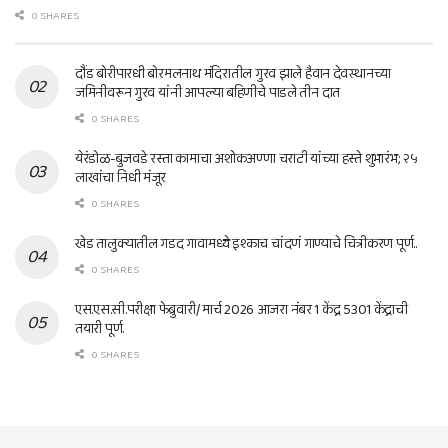
0 SHARES
दौंड बोरीपारधी बोरमलनाथ मंदिरातील गुरव झाले हैवान देवस्थानच्या
जमिनीवरून गुरव यांनी आपल्या बहिणीचे पाडले तीन दात
0 SHARES
येरंडोळ-बुजवडे रस्ता कामाचा अशोकअण्णा चराटी यांच्या हस्ते शुभारंभ; २५
लाखांचा निधी मंजूर
0 SHARES
खेड तालुक्यातील गडद गावामध्ये इश्काच चांदणं गाण्याचे चित्रीकरण पूर्ण..
0 SHARES
एस.एस.सी.परीक्षा फेब्रुवारी/ मार्च 2026 आजरा नंबर 1 केंद्र 5301 केंद्राची
तयारी पूर्ण.
0 SHARES