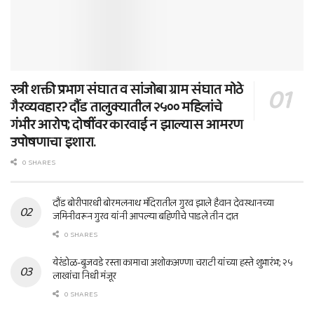
स्त्री शक्ती प्रभाग संघात व सांजोबा ग्राम संघात मोठे
गैरव्यवहार? दौंड तालुक्यातील २५०० महिलांचे
गंभीर आरोप; दोषींवर कारवाई न झाल्यास आमरण
उपोषणाचा इशारा.
0 SHARES
दौंड बोरीपारधी बोरमलनाथ मंदिरातील गुरव झाले हैवान देवस्थानच्या
जमिनीवरून गुरव यांनी आपल्या बहिणीचे पाडले तीन दात
0 SHARES
येरंडोळ-बुजवडे रस्ता कामाचा अशोकअण्णा चराटी यांच्या हस्ते शुभारंभ; २५
लाखांचा निधी मंजूर
0 SHARES