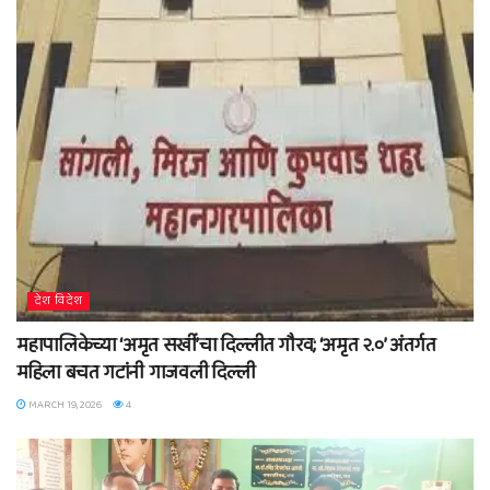
देश विदेश
महापालिकेच्या ‘अमृत सखीं’चा दिल्लीत गौरव; ‘अमृत २.०’ अंतर्गत
महिला बचत गटांनी गाजवली दिल्ली
MARCH 19, 2026
4