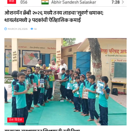
खेळ
ओशनमॅन क्रॅबी २०२६ मध्ये तनय लाडचा ‘सुवर्ण’ धमाका;
थायलंडमध्ये ३ पदकांची ऐतिहासिक कमाई
MARCH 29, 2026
14
देश विदेश